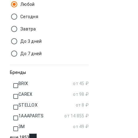
Любой
Противоугонные устройства
Сегодня
Чехлы, накидки
автомобильные
Завтра
Электроника для автомобиля
До 3 дней
Шумоизоляционные
материалы авто
До 7 дней
Бренды
BRIX
от 45 ₽
CAREX
от 98 ₽
STELLOX
от 8 ₽
1AAAPARTS
от 14 855 ₽
3M
от 49 ₽
еще 1853