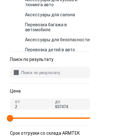
тюнинга авто
Аксессуары для салона
Перевозка багажа в
автомобиле
Аксессуары для безопасности автомобиля
Перевозка детей в авто
Поиск по результату
Автозвук
Аксессуары для грузовиков
Аксессуары для приборной
панели
Цена
Аксессуары для ухода за авто
от
до
Воронки автомобильные
Держатели автомобильные
Канистры автомобильные
Срок отгрузки со склада ARMTEK
Приготовление напитков в
авто