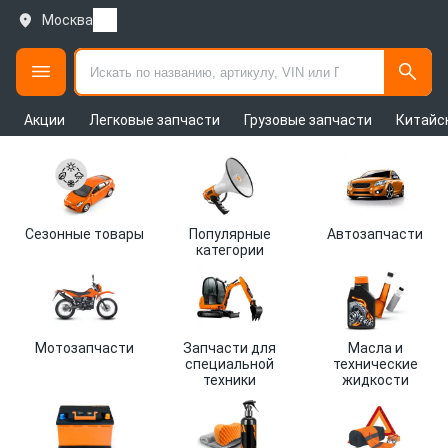
Москва
Акции
Легковые запчасти
Грузовые запчасти
Китайс
Каталог
автозапчастей
ARMTEK
Сезонные товары
Популярные
Автозапчасти
категории
Мотозапчасти
Запчасти для
Масла и
специальной
технические
техники
жидкости