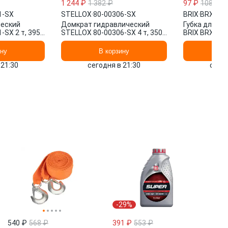
1 244 ₽
1 382 ₽
97 ₽
108 ₽
1-SX
STELLOX
·
80-00306-SX
BRIX
·
BRX025
еский
Домкрат гидравлический
Губка для м
-SX 2 т, 395
STELLOX 80-00306-SX 4 т, 350
BRIX BRX025
мм, 180 мм
пенополиуре
шт.
ину
В корзину
В 
 21:30
сегодня в 21:30
сегод
-29%
540 ₽
568 ₽
391 ₽
553 ₽