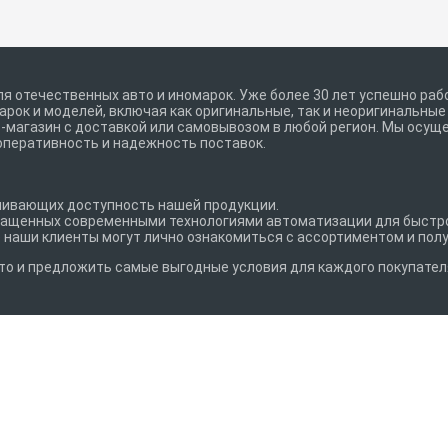
я отечественных авто и иномарок. Уже более 30 лет успешно рабо
рок и моделей, включая как оригинальные, так и неоригинальны
магазин с доставкой или самовывозом в любой регион. Мы осуще
оперативность и надежность поставок.
ечивающих доступность нашей продукции.
снащенных современными технологиями автоматизации для быстро
де наши клиенты могут лично ознакомиться с ассортиментом и пол
то и предложить самые выгодные условия для каждого покупател