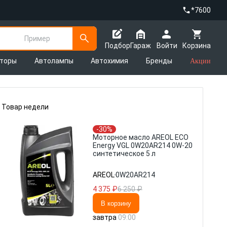
*7600
Пример
Подбор
Гараж
Войти
Корзина
яторы
Автолампы
Автохимия
Бренды
Акции
Товар недели
Тов
-30%
Моторное масло AREOL ECO
Energy VGL 0W20AR214 0W-20
синтетическое 5 л
AREOL
0W20AR214
4 375 ₽
6 250 ₽
В корзину
завтра
09:00