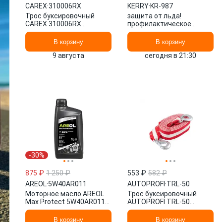
CAREX
·
310006RX
KERRY
·
KR-987
Трос буксировочный
защита от льда!
CAREX 310006RX
профилактическое
ленточный , петля/петля ,
средство от наледи,
7 т, 6 м
аэрозоль 650 мл\ KR-987
В корзину
В корзину
KERRY
9 августа
сегодня в 21:30
-30%
875 ₽
1 250 ₽
553 ₽
582 ₽
AREOL
·
5W40AR011
AUTOPROFI
·
TRL-50
Моторное масло AREOL
Трос буксировочный
Max Protect 5W40AR011
AUTOPROFI TRL-50
5W-40 синтетическое 1 л
ленточный , крюк/крюк , 5
т, 5 м
В корзину
В корзину