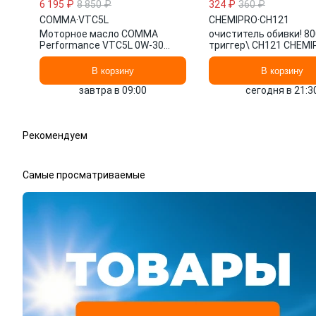
6 195 ₽
8 850 ₽
324 ₽
360 ₽
COMMA
·
VTC5L
CHEMIPRO
·
CH121
Моторное масло COMMA
очиститель обивки! 80
Performance VTC5L 0W-30
триггер\ CH121 CHEM
синтетическое 5 л
В корзину
В корзину
завтра в 09:00
сегодня в 21:3
Рекомендуем
Самые просматриваемые