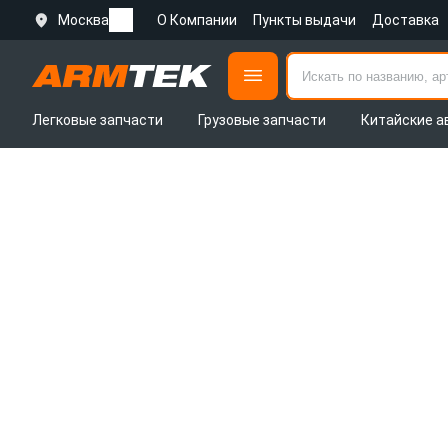
Москва
О Компании
Пункты выдачи
Доставка
Легковые запчасти
Грузовые запчасти
Китайские а
Интернет-
магазин
автозапчастей
Армтек