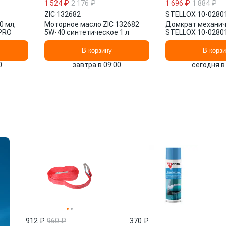
1 524 ₽
2 176 ₽
1 696 ₽
1 884 ₽
ZIC
·
132682
STELLOX
·
10-0280
0 мл,
Моторное масло ZIC 132682
Домкрат механич
IPRO
5W-40 синтетическое 1 л
STELLOX 10-02801
мм, 120 мм
В корзину
В корз
0
завтра в 09:00
сегодня в
912 ₽
960 ₽
370 ₽