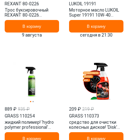
REXANT
·
80-0226
LUKOIL
·
19191
Трос буксировочный
Моторное масло LUKOIL
REXANT 80-0226
Super 19191 10W-40
ленточный , крюк/крюк ,
полусинтетическое 1 л
2.5 т, 5 м
В корзину
В корзину
9 августа
сегодня в 21:30
889 ₽
935 ₽
209 ₽
219 ₽
GRASS
·
110254
GRASS
·
110373
жидкий полимер! 'hydro
средство для очистки
polymer professional'
колесных дисков! 'Disk'
(флакон 500 мл)\ 110254
(флакон 600мл)\ 110373
GRASS
GRASS
В корзину
В корзину