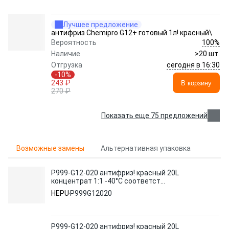
Лучшее предложение
антифриз Chemipro G12+ готовый 1л! красный\
100%
Вероятность
Наличие
>20 шт.
сегодня в 16:30
Отгрузка
-10%
243 ₽
В корзину
270 ₽
Показать еще 75 предложений
Возможные замены
Альтернативная упаковка
P999-G12-020 антифриз! красный 20L
концентрат 1:1 -40°C соответст
категории G12\
HEPU
P999G12020
P999-G12-020 антифриз! красный 20L