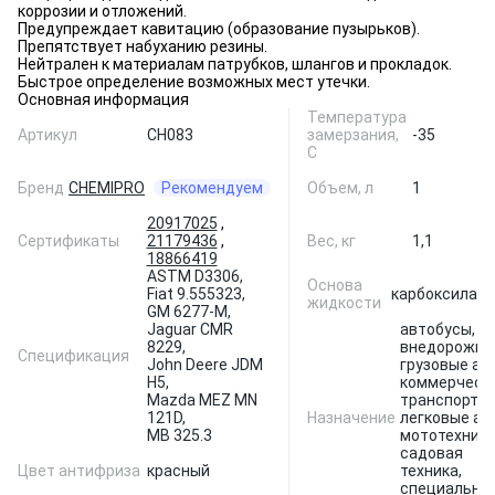
коррозии и отложений.
Предупреждает кавитацию (образование пузырьков).
Препятствует набуханию резины.
Нейтрален к материалам патрубков, шлангов и прокладок.
Быстрое определение возможных мест утечки.
Основная информация
Температура
Артикул
CH083
замерзания,
-35
С
Бренд
CHEMIPRO
Рекомендуем
Объем, л
1
20917025
,
Сертификаты
21179436
,
Вес, кг
1,1
18866419
ASTM D3306,
Основа
Fiat 9.555323,
карбоксилат
жидкости
GM 6277-M,
Jaguar CMR
автобусы,
8229,
внедорожни
Спецификация
John Deere JDM
грузовые авт
H5,
коммерческ
Mazda MEZ MN
транспорт,
121D,
Назначение
легковые ав
MB 325.3
мототехника
садовая
Цвет антифриза
красный
техника,
специальна