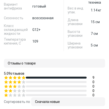
техника
Вариант
готовый
антифриза
Вес в инд.
1.14 кг
упак.
Сезонность
всесезонная
Длина
15 см
упаковки
Класс
охлаждающей
G12+
Высота
жидкости
7 см
упаковки
Температура
109
кипения, С
Ширина
5 см
упаковки
Отзывы о товаре
5.0
9
отзывов
9
0
0
0
0
Сортировать по:
Сначала новые