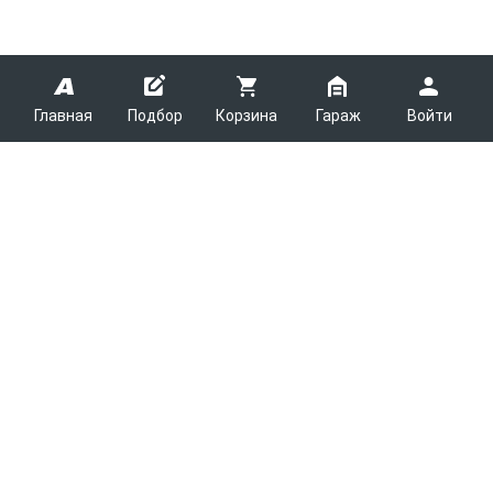
Главная
Подбор
Корзина
Гараж
Войти
ARMTEK
О Компании
Покупателям
Контакты
Как сделать заказ
Партнерам
Новости
Доставка
Поставщикам
Каталоги