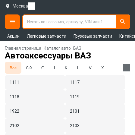
Москва
Акции
Легковые запчасти
Грузовые запчасти
Китайс
Главная страница
Каталог авто
ВАЗ
Автоаксессуары ВАЗ
Все
0-9
G
I
K
L
V
X
1111
1117
1118
1119
1922
2101
2102
2103