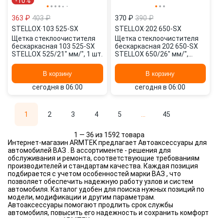
-10%
363 ₽
403 ₽
370 ₽
390 ₽
STELLOX
·
103 525-SX
STELLOX
·
202 650-SX
Щетка стеклоочистителя
Щетка стеклоочистителя
бескаркасная 103 525-SX
бескаркасная 202 650-SX
STELLOX 525/21" мм/", 1 шт.
STELLOX 650/26" мм/",
650/26" мм/", 2 шт.
В корзину
В корзину
сегодня в 06:00
сегодня в 06:00
1
2
3
4
5
...
45
1 — 36 из 1592 товара
Интернет-магазин ARMTEK предлагает Автоаксессуары для
автомобилей ВАЗ . В ассортименте - решения для
обслуживания и ремонта, соответствующие требованиям
производителей и стандартам качества. Каждая позиция
подбирается с учетом особенностей марки ВАЗ , что
позволяет обеспечить надежную работу узлов и систем
автомобиля. Каталог удобен для поиска нужных позиций по
модели, модификации и другим параметрам.
Автоаксессуары помогают продлить срок службы
автомобиля, повысить его надежность и сохранить комфорт