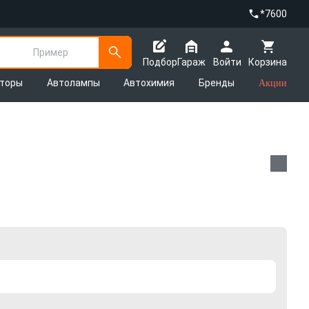
*7600
Пример
Подбор
Гараж
Войти
Корзина
яторы
Автолампы
Автохимия
Бренды
Акции