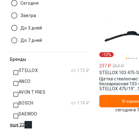
Сегодня
Завтра
До 3 дней
До 7 дней
-10%
Бренды
237 ₽
263 ₽
STELLOX
от 173 ₽
STELLOX
·
103 475-
Щетка стеклоочис
ANCO
бескаркасная 103 
STELLOX 475/19" , 
AVON TYRES
В корзин
BOSCH
от 174 ₽
сегодня в 
DAEWOO
еще 22