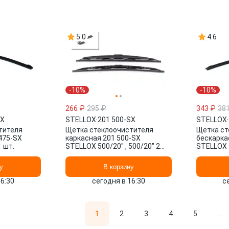
5.0
4.6
-10%
-10%
266 ₽
295 ₽
343 ₽
38
SX
STELLOX
·
201 500-SX
STELLOX
·
тителя
Щетка стеклоочистителя
Щетка ст
475-SX
каркасная 201 500-SX
бескарка
1 шт.
STELLOX 500/20" , 500/20" 2
STELLOX 4
шт.
у
В корзину
16:30
сегодня в 16:30
с
1
2
3
4
5
...