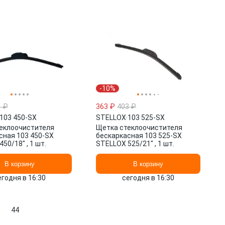
-10%
1 ₽
363 ₽
403 ₽
103 450-SX
STELLOX
·
103 525-SX
еклоочистителя
Щетка стеклоочистителя
сная 103 450-SX
бескаркасная 103 525-SX
50/18" , 1 шт.
STELLOX 525/21" , 1 шт.
В корзину
В корзину
егодня в 16:30
сегодня в 16:30
44