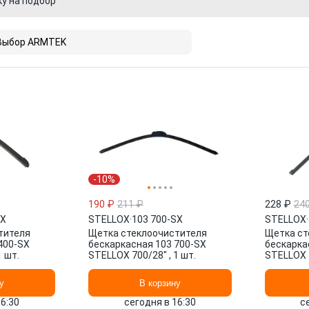
ку на подбор
Выбор ARMTEK
-10%
190 ₽
211 ₽
228 ₽
24
SX
STELLOX
·
103 700-SX
STELLOX
·
тителя
Щетка стеклоочистителя
Щетка ст
400-SX
бескаркасная 103 700-SX
бескарка
1 шт.
STELLOX 700/28" , 1 шт.
STELLOX 4
у
В корзину
16:30
сегодня в 16:30
с