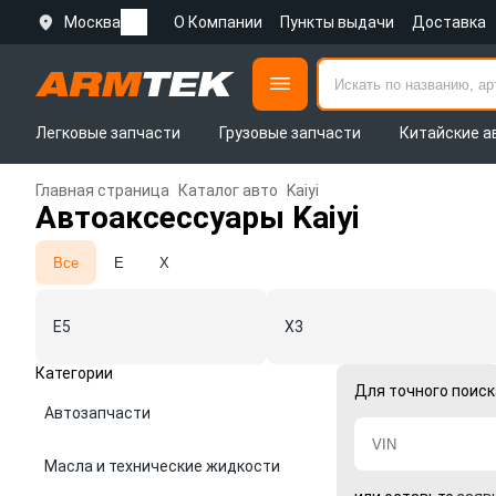
Москва
О Компании
Пункты выдачи
Доставка
Легковые запчасти
Грузовые запчасти
Китайские а
Главная страница
Каталог авто
Kaiyi
Автоаксессуары Kaiyi
Все
E
X
E5
X3
Категории
Для точного поиск
Автозапчасти
Масла и технические жидкости