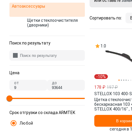
или оставьте
заяв
Автоаксессуары
Сортировать по:
Щетки стеклоочистителя
(дворники)
Поиск по результату
1.0
Цена
-10%
от
до
178 ₽
197 ₽
STELLOX
·
103 400-
Щетка стеклоочис
бескаркасная 103 
STELLOX 400/16" , 
Срок отгрузки со склада ARMTEK
В корзин
Любой
сегодня в 