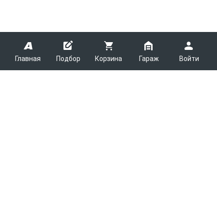
Главная
Подбор
Корзина
Гараж
Войти
ARMTEK
О Компании
Покупателям
Контакты
Как сделать заказ
Партнерам
Новости
Доставка
Поставщикам