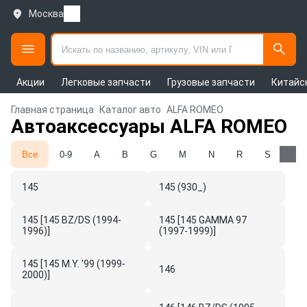
Москва
Акции
Легковые запчасти
Грузовые запчасти
Китайс
Главная страница
Каталог авто
ALFA ROMEO
Автоаксессуары ALFA ROMEO
Все
0-9
A
B
G
M
N
R
S
145
145 (930_)
145 [145 BZ/DS (1994-
145 [145 GAMMA 97
1996)]
(1997-1999)]
145 [145 M.Y. '99 (1999-
146
2000)]