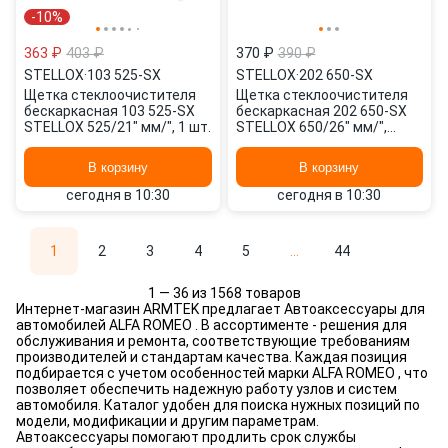
-10%
363 ₽
403 ₽
370 ₽
390 ₽
STELLOX
·
103 525-SX
STELLOX
·
202 650-SX
Щетка стеклоочистителя
Щетка стеклоочистителя
бескаркасная 103 525-SX
бескаркасная 202 650-SX
STELLOX 525/21" мм/", 1 шт.
STELLOX 650/26" мм/",
650/26" мм/", 2 шт.
В корзину
В корзину
сегодня в 10:30
сегодня в 10:30
1
2
3
4
5
...
44
1 — 36 из 1568 товаров
Интернет-магазин ARMTEK предлагает Автоаксессуары для
автомобилей ALFA ROMEO . В ассортименте - решения для
обслуживания и ремонта, соответствующие требованиям
производителей и стандартам качества. Каждая позиция
подбирается с учетом особенностей марки ALFA ROMEO , что
позволяет обеспечить надежную работу узлов и систем
автомобиля. Каталог удобен для поиска нужных позиций по
модели, модификации и другим параметрам.
Автоаксессуары помогают продлить срок службы