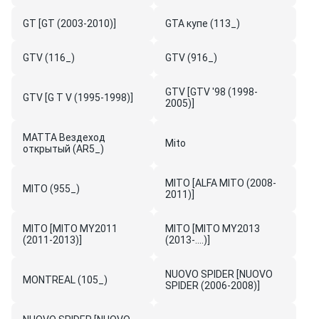
GT [GT (2003-2010)]
GTA купе (113_)
GTV (116_)
GTV (916_)
GTV [GTV '98 (1998-
GTV [G T V (1995-1998)]
2005)]
MATTA Вездеход
Mito
открытый (AR5_)
MITO [ALFA MITO (2008-
MITO (955_)
2011)]
MITO [MITO MY2011
MITO [MITO MY2013
(2011-2013)]
(2013-....)]
NUOVO SPIDER [NUOVO
MONTREAL (105_)
SPIDER (2006-2008)]