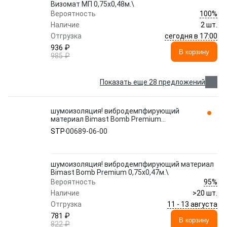
Визомат МП 0,75x0,48м.\
100%
Вероятность
Наличие
2 шт.
сегодня в 17:00
Отгрузка
936 ₽
В корзину
985 ₽
Показать еще 28 предложений
шумоизоляция! вибродемпфирующий
материал Bimast Bomb Premium
0,75x0,47м.\
STP
00689-06-00
шумоизоляция! вибродемпфирующий материал
Bimast Bomb Premium 0,75x0,47м.\
95%
Вероятность
Наличие
>20 шт.
11 - 13 августа
Отгрузка
781 ₽
В корзину
822 ₽