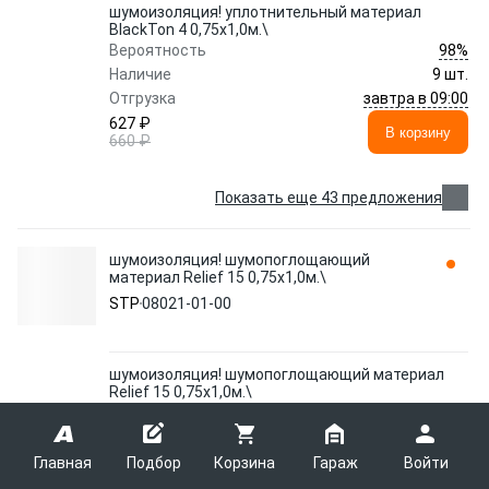
шумоизоляция! уплотнительный материал
BlackTon 4 0,75х1,0м.\
98%
Вероятность
Наличие
9 шт.
завтра в 09:00
Отгрузка
627 ₽
В корзину
660 ₽
Показать еще 43 предложения
шумоизоляция! шумопоглощающий
материал Relief 15 0,75х1,0м.\
STP
08021-01-00
шумоизоляция! шумопоглощающий материал
Relief 15 0,75х1,0м.\
99%
Вероятность
Наличие
9 шт.
завтра в 15:00
Отгрузка
Главная
Подбор
Корзина
Гараж
Войти
633 ₽