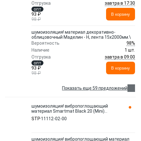
завтра в 17:30
Отгрузка
опт
93 ₽
В корзину
98 ₽
шумоизоляция! материал декоративно-
облицовочный Маделин - Н, лента 15х2000мм.\
98%
Вероятность
Наличие
1 шт.
завтра в 09:00
Отгрузка
опт
93 ₽
В корзину
98 ₽
Показать еще 59 предложений
шумоизоляция! вибропоглощающий
материал Smartmat Black 20 (Mini)
0,375х0,47м.\
STP
11112-02-00
шумоизоляция! вибропоглощающий материал