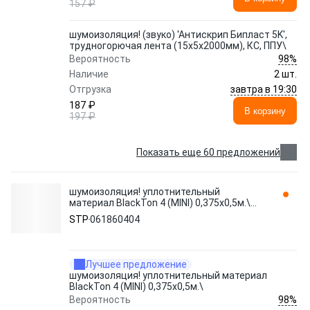
157 ₽
шумоизоляция! (звуко) 'Антискрип Бипласт 5K',
трудногорючая лента (15x5x2000мм), КС, ППУ\
98%
Вероятность
Наличие
2 шт.
завтра в 19:30
Отгрузка
187 ₽
В корзину
197 ₽
Показать еще 60 предложений
шумоизоляция! уплотнительный
материал BlackTon 4 (MINI) 0,375х0,5м.\
061860404 STP
STP
061860404
Лучшее предложение
шумоизоляция! уплотнительный материал
BlackTon 4 (MINI) 0,375х0,5м.\
98%
Вероятность