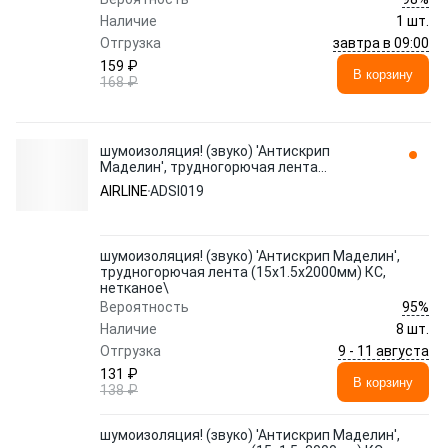
Наличие
1 шт.
завтра в 09:00
Отгрузка
159 ₽
В корзину
168 ₽
шумоизоляция! (звуко) 'Антискрип
Маделин', трудногорючая лента
(15x1.5x2000мм) КС, нетканое\ ADSI019
AIRLINE
ADSI019
AIRLINE
шумоизоляция! (звуко) 'Антискрип Маделин',
трудногорючая лента (15x1.5x2000мм) КС,
нетканое\
95%
Вероятность
Наличие
8 шт.
9 - 11 августа
Отгрузка
131 ₽
В корзину
138 ₽
шумоизоляция! (звуко) 'Антискрип Маделин',