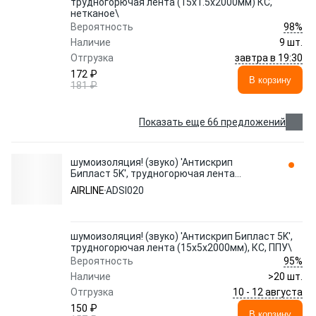
трудногорючая лента (15x1.5x2000мм) КС,
нетканое\
98%
Вероятность
Наличие
9 шт.
завтра в 19:30
Отгрузка
172 ₽
В корзину
181 ₽
Показать еще 66 предложений
шумоизоляция! (звуко) 'Антискрип
Бипласт 5K', трудногорючая лента
(15x5x2000мм), КС, ППУ\ ADSI020 AIRLINE
AIRLINE
ADSI020
шумоизоляция! (звуко) 'Антискрип Бипласт 5K',
трудногорючая лента (15x5x2000мм), КС, ППУ\
95%
Вероятность
Наличие
>20 шт.
10 - 12 августа
Отгрузка
150 ₽
В корзину