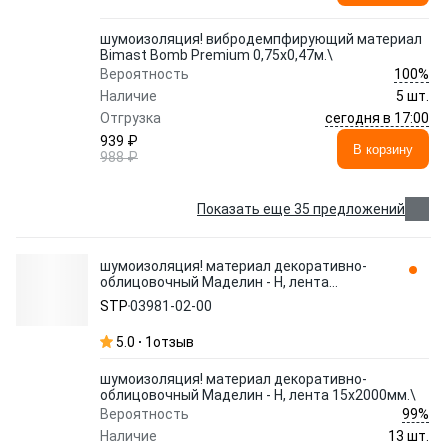
шумоизоляция! вибродемпфирующий материал
Bimast Bomb Premium 0,75x0,47м.\
100%
Вероятность
Наличие
5 шт.
сегодня в 17:00
Отгрузка
939 ₽
В корзину
988 ₽
Показать еще 35 предложений
шумоизоляция! материал декоративно-
облицовочный Маделин - Н, лента
15х2000мм.\
STP
03981-02-00
5.0
1
отзыв
шумоизоляция! материал декоративно-
облицовочный Маделин - Н, лента 15х2000мм.\
99%
Вероятность
Наличие
13 шт.