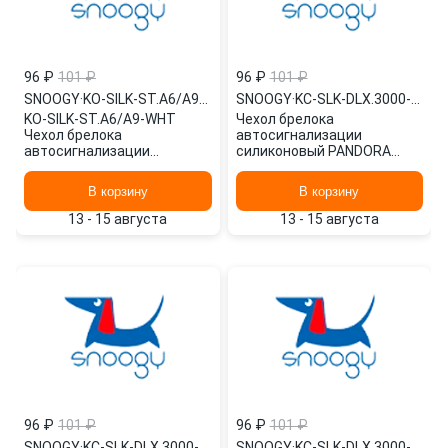
96 ₽
101 ₽
96 ₽
101 ₽
SNOOGY
·
KO-SILK-ST.A6/A9-WHT
SNOOGY
·
KC-SLK-DLX.3000-GR
KO-SILK-ST.A6/A9-WHT
Чехол брелока
Чехол брелока
автосигнализации
автосигнализации
силиконовый PANDORA
силиконовый STAR-LINE
3000 /серый/ KC-SLK-
A9/A8/A6/A4/24V /белый/
DLX.3000-GR SNOOGY
В корзину
В корзину
SNOOGY
13 - 15 августа
13 - 15 августа
96 ₽
101 ₽
96 ₽
101 ₽
SNOOGY
·
KC-SLK-DLX.3000-ORG
SNOOGY
·
KC-SLK-DLX.3000-RED