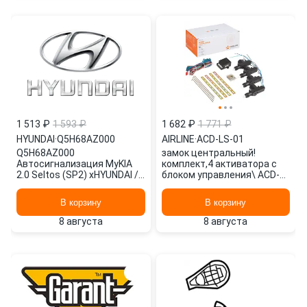
1 513 ₽
1 593 ₽
1 682 ₽
1 771 ₽
HYUNDAI
·
Q5H68AZ000
AIRLINE
·
ACD-LS-01
Q5H68AZ000
замок центральный!
Автосигнализация MyKIA
комплект,4 активатора с
2.0 Seltos (SP2) xHYUNDAI /
блоком управления\ ACD-
KIA
LS-01 AIRLINE
В корзину
В корзину
8 августа
8 августа