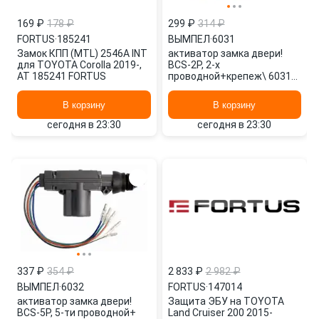
169 ₽
178 ₽
299 ₽
314 ₽
FORTUS
·
185241
ВЫМПЕЛ
·
6031
Замок КПП (MTL) 2546A INT
активатор замка двери!
для TOYOTA Corolla 2019-,
BCS-2P, 2-х
AT 185241 FORTUS
проводной+крепеж\ 6031
ВЫМПЕЛ
В корзину
В корзину
сегодня в 23:30
сегодня в 23:30
337 ₽
354 ₽
2 833 ₽
2 982 ₽
ВЫМПЕЛ
·
6032
FORTUS
·
147014
активатор замка двери!
Защита ЭБУ на TOYOTA
BCS-5P, 5-ти проводной+
Land Cruiser 200 2015-