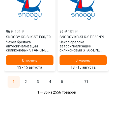
96 ₽
101 ₽
96 ₽
101 ₽
SNOOGY
·
KC-SLK-ST.E60/E90-BRN
SNOOGY
·
KC-SLK-ST.E60/E90-GRN
Чехол брелока
Чехол брелока
автосигнализации
автосигнализации
силиконовый STAR-LINE
силиконовый STAR-LINE
E60/E61/E65/E90/E91/E95 /
E60/E61/E65/E90/E91/E95 /
коричневый/ KC-SLK-
зеленый/ KC-SLK-
В корзину
В корзину
ST.E60/E90-BRN SNOOGY
ST.E60/E90-GRN SNOOGY
13 - 15 августа
13 - 15 августа
1
2
3
4
5
...
71
1 — 36 из 2556 товаров