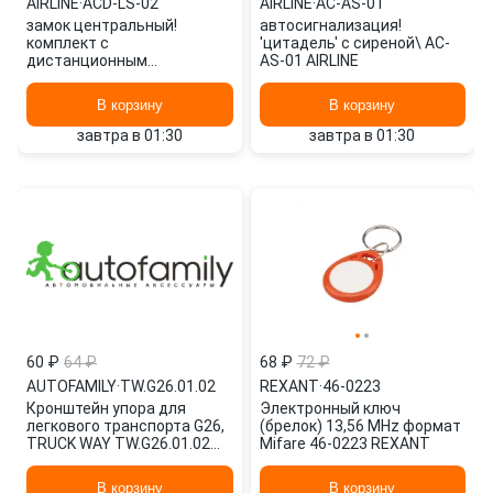
AIRLINE
·
ACD-LS-02
AIRLINE
·
AC-AS-01
замок центральный!
автосигнализация!
комплект с
'цитадель' с сиреной\ AC-
дистанционным
AS-01 AIRLINE
управлением\ ACD-LS-02
AIRLINE
В корзину
В корзину
завтра в 01:30
завтра в 01:30
60 ₽
64 ₽
68 ₽
72 ₽
AUTOFAMILY
·
TW.G26.01.02
REXANT
·
46-0223
Кронштейн упора для
Электронный ключ
легкового транспорта G26,
(брелок) 13,56 MHz формат
TRUCK WAY TW.G26.01.02
Mifare 46-0223 REXANT
AUTOFAMILY
В корзину
В корзину