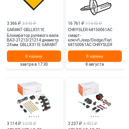
3 366 ₽
3 543 ₽
16 761 ₽
17 643 ₽
GARANT
·
GBLLX311E
CHRYSLER
·
68150061AC
Блокиратор рулевого вала
смарт-
ВАЗ-21213/21214 диаметр
ключ!\Jeep/Dodge/Fiat
24 мм. GBLLX311E GARANT
68150061AC CHRYSLER
В корзину
В корзину
завтра в 17:30
8 августа
3 114 ₽
3 278 ₽
3 237 ₽
3 407 ₽