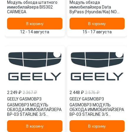
Модуль обхода штатного
Модуль обхода
иммобилайзера BIS302
иммобилайзера Data
CARMEGA
ByPass (Hyundai/Kia) NO
BRAND
В корзину
В корзину
12 - 14 августа
15 - 17 августа
2 249 ₽
2 367 ₽
2 448 ₽
2 576 ₽
GEELY
·
GASMOBP3
GEELY
·
GASMOBP3
GASMOBP3 МОДУЛЬ
GASMOBP3 МОДУЛЬ
ОБХОДА ИММОБИЛАЙЗЕРА
ОБХОДА ИММОБИЛАЙЗЕРА
ВР-0З STARLINE 3/5
ВР-0З STARLINE 3/5
ПОКОЛЕНИЕ GEELY
ПОКОЛЕНИЕ GEELY
В корзину
В корзину