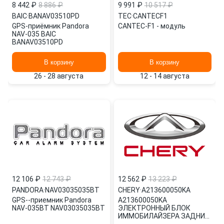
8 442 ₽
8 886 ₽
9 991 ₽
10 517 ₽
BAIC
·
BANAV03510PD
TEC
·
CANTECF1
GPS-приёмник Pandora
CANTEC-F1 - модуль
NAV-035 BAIC
BANAV03510PD
В корзину
В корзину
26 - 28 августа
12 - 14 августа
12 106 ₽
12 743 ₽
12 562 ₽
13 223 ₽
PANDORA
·
NAV03035035BT
CHERY
·
A213600050KA
GPS--приемник Pandora
A213600050KA
NAV-035BT NAV03035035BT
ЭЛЕКТРОННЫЙ БЛОК
ИММОБИЛАЙЗЕРА ЗАДНИЙ