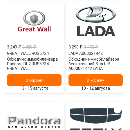
3 249 ₽
3 420 ₽
3 298 ₽
3 472 ₽
GREAT WALL
·
RUS5734
LADA
·
A000021442
Обходчик иммобилайзера
Обходчик иммобилайзера
Pandora DI-2 RUS5734
бесключевой Start-IB
GREAT WALL
A000021442 LADA
В корзину
В корзину
13 - 15 августа
10 - 12 августа