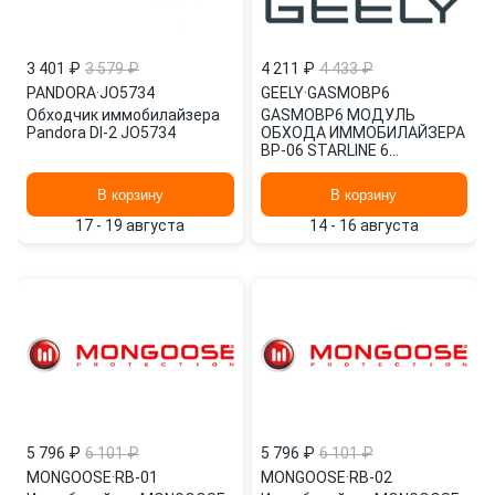
3 401 ₽
3 579 ₽
4 211 ₽
4 433 ₽
PANDORA
·
JO5734
GEELY
·
GASMOBP6
Обходчик иммобилайзера
GASMOBP6 МОДУЛЬ
Pandora DI-2 JO5734
ОБХОДА ИММОБИЛАЙЗЕРА
ВР-06 STARLINE 6
ПОКОЛЕНИЕ GEELY
В корзину
В корзину
17 - 19 августа
14 - 16 августа
5 796 ₽
6 101 ₽
5 796 ₽
6 101 ₽
MONGOOSE
·
RB-01
MONGOOSE
·
RB-02