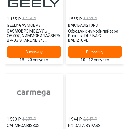
1 155 ₽
1 216 ₽
1 555 ₽
1 637 ₽
GEELY
·
GASMOBP3
BAIC
·
BADI210PD
GASMOBP3 МОДУЛЬ
Обходчик иммобилайзера
ОБХОДА ИММОБИЛАЙЗЕРА
Pandora DI-2 BAIC
ВР-0З STARLINE 3/5
BADI210PD
ПОКОЛЕНИЕ GEELY
В корзину
В корзину
18 - 20 августа
10 - 12 августа
1 593 ₽
1 677 ₽
1 944 ₽
2 047 ₽
CARMEGA
·
BIS302
РФ
·
DATA BYPASS