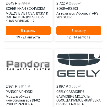
2 645 ₽
2 784 ₽
2 722 ₽
2 866 ₽
SCHER-KHAN
·
SCKHMODM
SOBR
·
ARS203
МОДУЛЬ АВТОЗАПУСКА К
Автозапуск 'Абсолют' ARS
СИГНАЛИЗАЦИИ SCHER-
203 SOBR
KHAN MOBICAR 1.2
>7711813109 SCKHMODM
В корзину
В корзину
19 - 21 августа
12 - 14 августа
2 861 ₽
3 011 ₽
2 897 ₽
3 050 ₽
PANDORA
·
PNDDI2
GEELY
·
GASMOBP6
Модуль обхода
GASMOBP6 МОДУЛЬ
иммобилайзера DI-02
ОБХОДА ИММОБИЛАЙЗЕРА
PNDDI2 PANDORA
ВР-06 STARLINE 6