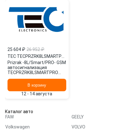
25 604 ₽
26 952 ₽
TEC
·
TECPRZRK8LSMARTPRO
Prizrak -8L/Smart/PRO- GSM
автосигнализация
TECPRZRK8LSMARTPRO
TEC
В корзину
12 - 14 августа
Каталог авто
FAW
GEELY
Volkswagen
VOLVO