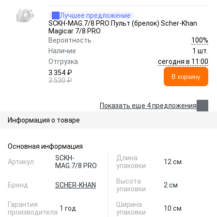
Лучшее предложение
SCKH-MAG.7/8 PRO Пульт (брелок) Scher-Khan
Magicar 7/8 PRO
100%
Вероятность
Наличие
1 шт.
сегодня в 11:00
Отгрузка
3 354 ₽
В корзину
3 530 ₽
Показать еще 4 предложения
Информация о товаре
Основная информация
SCKH-
Длина
Артикул
12 см
MAG.7/8 PRO
упаковки
Высота
Бренд
SCHER-KHAN
2 см
упаковки
Гарантия
Ширина
1 год
10 см
производителя
упаковки