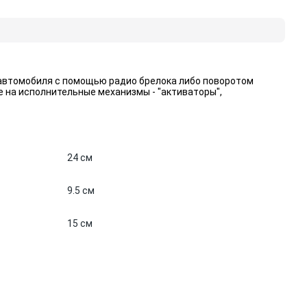
автомобиля с помощью радио брелока либо поворотом
е на исполнительные механизмы - "активаторы",
24 см
9.5 см
15 см