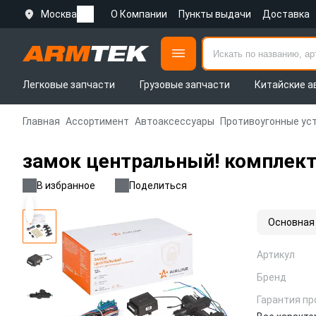
Москва
О Компании
Пункты выдачи
Доставка
Легковые запчасти
Грузовые запчасти
Китайские а
Главная
Ассортимент
Автоаксессуары
Противоугонные ус
замок центральный! комплект
В избранное
Поделиться
Основная
Артикул
Бренд
Гарантия пр