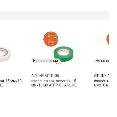
Нет в наличии
Нет в налич
AIRLINE
·
AIT-P-05
AIRLINE
·
AIT-P
ая, 15 ммx10
изолента пвх, зеленая, 15
изолента пвх
NE
ммx10 м!\ AIT-P-05 AIRLINE
ммx10 м !\ AI