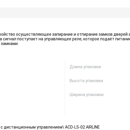
тройство осуществляющее запирание и отпирание замков дверей 
ча сигнал поступает на управляющее реле, которое подаёт питани
 замками.
Длина упаковки
Высота упаковки
Ширина упаковки
 с дистанционным управлением\ ACD-LS-02 AIRLINE