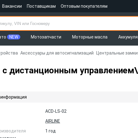
Вакансии
Поставщикам
Оптовым покупателям
вто
NEW
Мотозапчасти
Моторные масла
Аккумул
тройства
Аксессуары для автосигнализаций
Центральные замки
 с дистанционным управлением\
 информация
ACD-LS-02
AIRLINE
оизводителя
1 год