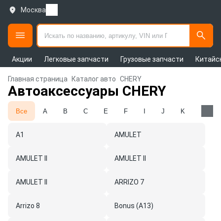
Москва
Акции
Легковые запчасти
Грузовые запчасти
Китайс
Главная страница
Каталог авто
CHERY
Автоаксессуары CHERY
Все
A
B
C
E
F
I
J
K
M
A1
AMULET
AMULET II
AMULET II
AMULET II
ARRIZO 7
Arrizo 8
Bonus (A13)