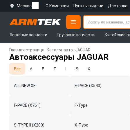
Москва
О Компании
Пункты выдачи
Доставка
Легковые запчасти
Грузовые запчасти
Китайские а
Главная страница
Каталог авто
JAGUAR
Автоаксессуары JAGUAR
Все
A
E
F
I
S
X
ALL NEW XF
E-PACE (X540)
F-PACE (X761)
F-Type
S-TYPE II (X200)
X-Type