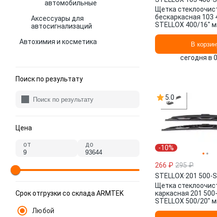
автомобильные
Щетка стеклоочис
бескаркасная 103 
Аксессуары для
STELLOX 400/16" мм
автосигнализаций
Автохимия и косметика
В корзин
сегодня в 
Поиск по результату
5.0
Цена
от
до
-10%
266 ₽
295 ₽
STELLOX
·
201 500-
Щетка стеклоочис
Срок отгрузки со склада ARMTEK
каркасная 201 500
STELLOX 500/20" мм
мм/", 2 шт.
Любой