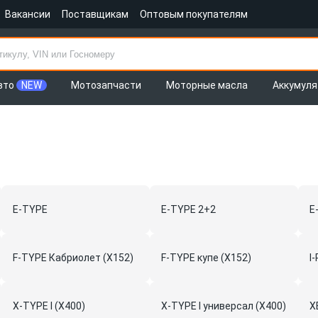
Вакансии
Поставщикам
Оптовым покупателям
вто
NEW
Мотозапчасти
Моторные масла
Аккумул
E-TYPE
E-TYPE 2+2
E
F-TYPE Кабриолет (X152)
F-TYPE купе (X152)
I
X-TYPE I (X400)
X-TYPE I универсал (X400)
X