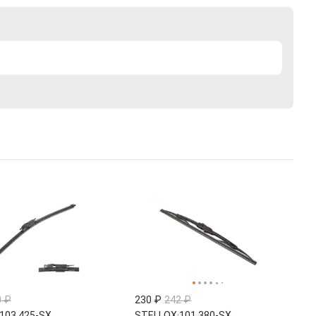
0 ₽
230 ₽
242 ₽
103 425-SX
STELLOX
·
101 380-SX