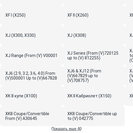
XF I (X250)
XF II (X260)
X
XJ (X300, X330)
XJ (X308)
X
X
XJ Series (From (V)720125
XJ Range (From (V) V00001
t
up to (V) 812255)
(
XJ6 & XJ12 (From
X
XJ6 (2.9, 3.2, 3.6, 4.0) From
(V)667829 up to
(
(V)500001 Up to (V)667828
(V)708757)
(
XK 8 купе (X100)
XK II Кабриолет (X150)
X
XK8 Coupe/Convertible
XK8 Coupe/Convertible up
From (V) A30645
to (V) 042775
Показать еще 40