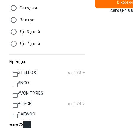
В корзин
Сегодня
сегодня в 
Завтра
До 3 дней
До 7 дней
Бренды
STELLOX
от 173 ₽
ANCO
AVON TYRES
BOSCH
от 174 ₽
DAEWOO
еще 22