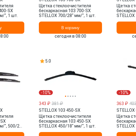
тителя
Щетка стеклоочистителя
Щетка ст
400-SX
бескаркасная 103 700-SX
бескарка
/", 1 шт.
STELLOX 700/28" мм/", 1 шт.
STELLOX 4
у
В корзину
08:00
сегодня в 08:00
с
5.0
-10%
-10%
343 ₽
381 ₽
363 ₽
40
SX
STELLOX
·
103 450-SX
STELLOX
·
тителя
Щетка стеклоочистителя
Щетка ст
-SX
бескаркасная 103 450-SX
бескарка
/", 500/20"
STELLOX 450/18" мм/", 1 шт.
STELLOX 5