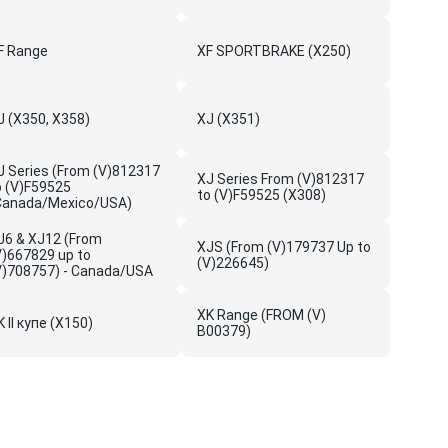
F Range
XF SPORTBRAKE (X250)
J (X350, X358)
XJ (X351)
J Series (From (V)812317
XJ Series From (V)812317
o (V)F59525
to (V)F59525 (X308)
Canada/Mexico/USA)
J6 & XJ12 (From
XJS (From (V)179737 Up to
V)667829 up to
(V)226645)
V)708757) - Canada/USA
XK Range (FROM (V)
K II купе (X150)
B00379)