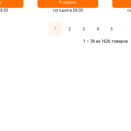
у
В корзину
08:00
сегодня в 08:00
с
1
2
3
4
5
...
1 — 36 из 1626 товаров