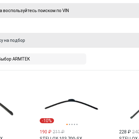
а воспользуйтесь поиском по VIN
ку на подбор
Выбор ARMTEK
-10%
190 ₽
211 ₽
228 ₽
24
SX
STELLOX
·
103 700-SX
STELLOX
·