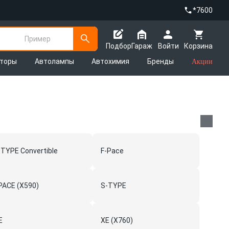
*7600
Пример
Подбор
Гараж
Войти
Корзина
яторы
Автолампы
Автохимия
Бренды
Акции
-TYPE Convertible
F-Pace
-PACE (X590)
S-TYPE
E
XE (X760)