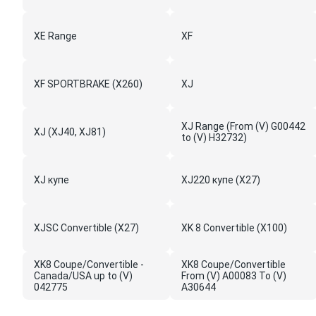
XE Range
XF
XF SPORTBRAKE (X260)
XJ
XJ Range (From (V) G00442
XJ (XJ40, XJ81)
to (V) H32732)
XJ купе
XJ220 купе (X27)
XJSC Convertible (X27)
XK 8 Convertible (X100)
XK8 Coupe/Convertible -
XK8 Coupe/Convertible
Canada/USA up to (V)
From (V) A00083 To (V)
042775
A30644