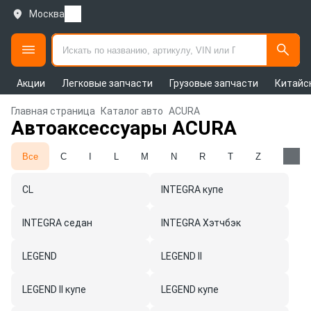
Москва
Акции
Легковые запчасти
Грузовые запчасти
Китайс
Главная страница
Каталог авто
ACURA
Автоаксессуары ACURA
Все
C
I
L
M
N
R
T
Z
CL
INTEGRA купе
INTEGRA седан
INTEGRA Хэтчбэк
LEGEND
LEGEND II
LEGEND II купе
LEGEND купе