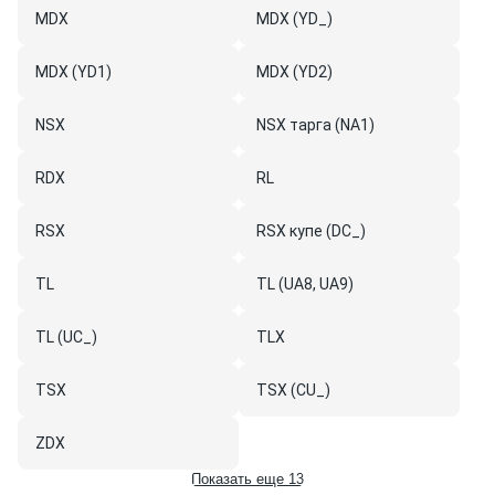
MDX
MDX (YD_)
MDX (YD1)
MDX (YD2)
NSX
NSX тарга (NA1)
RDX
RL
RSX
RSX купе (DC_)
TL
TL (UA8, UA9)
TL (UC_)
TLX
TSX
TSX (CU_)
ZDX
Показать еще 13