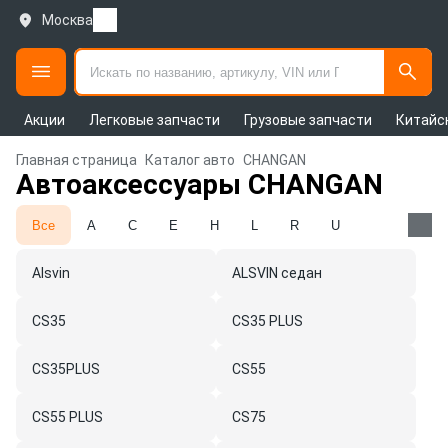
Москва
Акции
Легковые запчасти
Грузовые запчасти
Китайс
Главная страница
Каталог авто
CHANGAN
Автоаксессуары CHANGAN
Все
A
C
E
H
L
R
U
Alsvin
ALSVIN седан
CS35
CS35 PLUS
CS35PLUS
CS55
CS55 PLUS
CS75