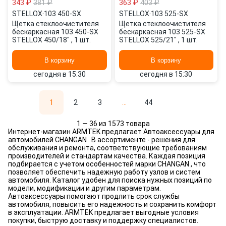
343 ₽
381 ₽
363 ₽
403 ₽
STELLOX
·
103 450-SX
STELLOX
·
103 525-SX
Щетка стеклоочистителя
Щетка стеклоочистителя
бескаркасная 103 450-SX
бескаркасная 103 525-SX
STELLOX 450/18" , 1 шт.
STELLOX 525/21" , 1 шт.
В корзину
В корзину
сегодня в 15:30
сегодня в 15:30
1
2
3
...
44
1 — 36 из 1573 товара
Интернет-магазин ARMTEK предлагает Автоаксессуары для
автомобилей CHANGAN . В ассортименте - решения для
обслуживания и ремонта, соответствующие требованиям
производителей и стандартам качества. Каждая позиция
подбирается с учетом особенностей марки CHANGAN , что
позволяет обеспечить надежную работу узлов и систем
автомобиля. Каталог удобен для поиска нужных позиций по
модели, модификации и другим параметрам.
Автоаксессуары помогают продлить срок службы
автомобиля, повысить его надежность и сохранить комфорт
в эксплуатации. ARMTEK предлагает выгодные условия
покупки, быструю доставку и поддержку специалистов.