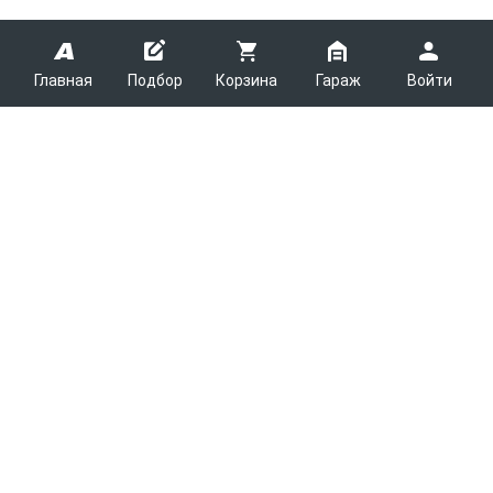
Главная
Подбор
Корзина
Гараж
Войти
ARMTEK
О Компании
Покупателям
Контакты
Как сделать заказ
Партнерам
Новости
Доставка
Поставщикам
Каталоги
Вакансии
Оплата
Планировщик выгрузки