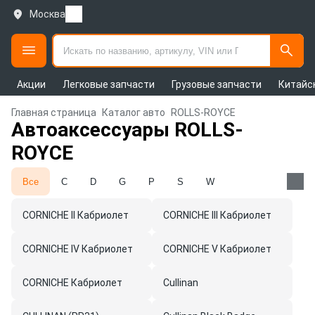
Москва
Акции
Легковые запчасти
Грузовые запчасти
Китайс
Главная страница
Каталог авто
ROLLS-ROYCE
Автоаксессуары ROLLS-
ROYCE
Все
C
D
G
P
S
W
CORNICHE II Кабриолет
CORNICHE III Кабриолет
CORNICHE IV Кабриолет
CORNICHE V Кабриолет
CORNICHE Кабриолет
Cullinan