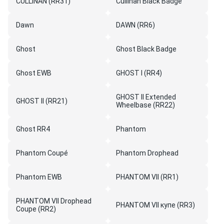
CULLINAN (RR31)
Cullinan Black Badge
Dawn
DAWN (RR6)
Ghost
Ghost Black Badge
Ghost EWB
GHOST I (RR4)
GHOST II Extended
GHOST II (RR21)
Wheelbase (RR22)
Ghost RR4
Phantom
Phantom Coupé
Phantom Drophead
Phantom EWB
PHANTOM VII (RR1)
PHANTOM VII Drophead
PHANTOM VII купе (RR3)
Coupe (RR2)