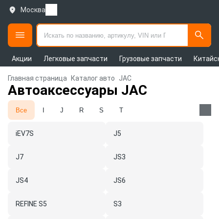
Москва
Акции
Легковые запчасти
Грузовые запчасти
Китайс
Главная страница
Каталог авто
JAC
Автоаксессуары JAC
Все
I
J
R
S
T
iEV7S
J5
J7
JS3
JS4
JS6
REFINE S5
S3