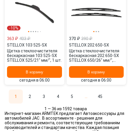
-10%
363 ₽
403 ₽
370 ₽
390 ₽
STELLOX
·
103 525-SX
STELLOX
·
202 650-SX
Щетка стеклоочистителя
Щетка стеклоочистителя
бескаркасная 103 525-SX
бескаркасная 202 650-SX
STELLOX 525/21" мм/", 1 шт.
STELLOX 650/26" мм/",
650/26" мм/", 2 шт.
В корзину
В корзину
сегодня в 06:00
сегодня в 06:00
1
2
3
4
5
...
45
1 — 36 из 1592 товара
Интернет-магазин ARMTEK предлагает Автоаксессуары для
автомобилей JAC . В ассортименте - решения для
обслуживания и ремонта, соответствующие требованиям
производителей и стандартам качества. Каждая позиция