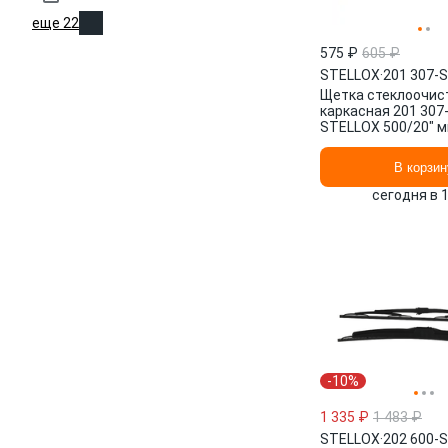
еще 22
575 ₽
605 ₽
STELLOX
·
201 307-
Щетка стеклоочис
каркасная 201 307
STELLOX 500/20" мм
мм/", 2 шт.
В корзин
сегодня в 
-10%
1 335 ₽
1 483 ₽
STELLOX
·
202 600-