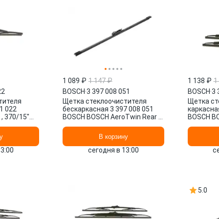
1 089 ₽
1 147 ₽
1 138 ₽
1
22
BOSCH
·
3 397 008 051
BOSCH
·
3 
тителя
Щетка стеклоочистителя
Щетка ст
1 022
бескаркасная 3 397 008 051
каркасная
, 370/15"
BOSCH BOSCH AeroTwin Rear ,
BOSCH BO
425/17" мм/", 1 шт.
мм/", 340/
у
В корзину
13:00
сегодня в 13:00
с
5.0