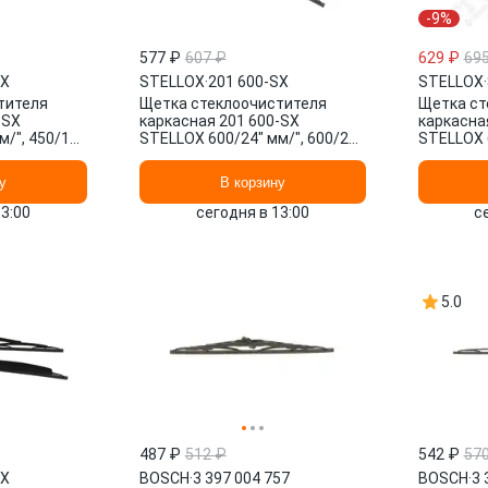
-9%
577 ₽
607 ₽
629 ₽
69
SX
STELLOX
·
201 600-SX
STELLOX
·
тителя
Щетка стеклоочистителя
Щетка ст
-SX
каркасная 201 600-SX
каркасна
/", 450/18"
STELLOX 600/24" мм/", 600/24"
STELLOX 6
мм/", 2 шт.
у
В корзину
13:00
сегодня в 13:00
с
5.0
487 ₽
512 ₽
542 ₽
57
SX
BOSCH
·
3 397 004 757
BOSCH
·
3 