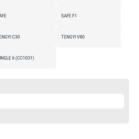
AFE
SAFE F1
ENGYI C30
TENGYI V80
INGLE 6 (CC1031)