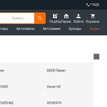
*7600
Пример
Подбор
Гараж
Войти
Корзина
яторы
Автолампы
Автохимия
Бренды
Акции
eer
DEER Пикап
OVER
Hover H2
OVER M2
HOVER PI