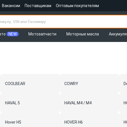
Вакансии
Поставщикам
Оптовым покупателям
вто
NEW
Мотозапчасти
Моторные масла
Аккумул
COOLBEAR
COWRY
D
HAVAL 5
HAVAL M4 / M4
H
Hover H5
HOVER H6
H