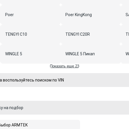
Poer
Poer KingKong
S
TENGYI C10
TENGYI C20R
T
WINGLE 5
WINGLE 5 Пикап
W
Показать еще 23
а воспользуйтесь поиском по VIN
ку на подбор
Выбор ARMTEK