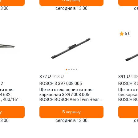
13:00
сегодня в 13:00
с
5.0
872 ₽
918 ₽
891 ₽
93
32
BOSCH
·
3 397 008 005
BOSCH
·
3 
тителя
Щетка стеклоочистителя
Щетка ст
4 632
каркасная 3 397 008 005
бескаркас
, 400/16"
BOSCH BOSCH AeroTwin Rear ,
BOSCH BO
280/11" мм/", 1 шт.
380/15" м
у
В корзину
13:00
сегодня в 13:00
с