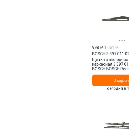
998 ₽
1 051 ₽
BOSCH
·
3 397 011 0
Щетка стеклоочис
каркасная 3 397 01
BOSCH BOSCH Rear 
мм/", 1 шт.
В корзин
сегодня в 