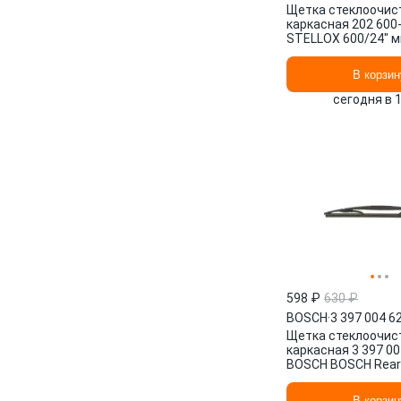
Щетка стеклоочис
каркасная 202 600
STELLOX 600/24" мм
мм/", 2 шт.
В корзин
сегодня в 
598 ₽
630 ₽
BOSCH
·
3 397 004 6
Щетка стеклоочис
каркасная 3 397 00
BOSCH BOSCH Rear 
мм/", 1 шт.
В корзин