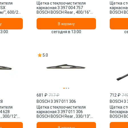
тителя
Щетка стеклоочистителя
Щетка ст
-SX
каркасная 3 397 004 757
каркасная
/", 600/24"
BOSCH BOSCH Rear , 400/16"
BOSCH BO
мм/", 1 шт.
мм/", 1 шт
у
В корзину
13:00
сегодня в 13:00
с
5.0
681 ₽
717 ₽
712 ₽
74
28
BOSCH
·
3 397 011 306
BOSCH
·
3 
тителя
Щетка стеклоочистителя
Щетка ст
4 628
каркасная 3 397 011 306
бескаркас
, 300/12"
BOSCH BOSCH Rear , 330/13"
BOSCH BO
мм/", 1 шт.
350/14" м
у
В корзину