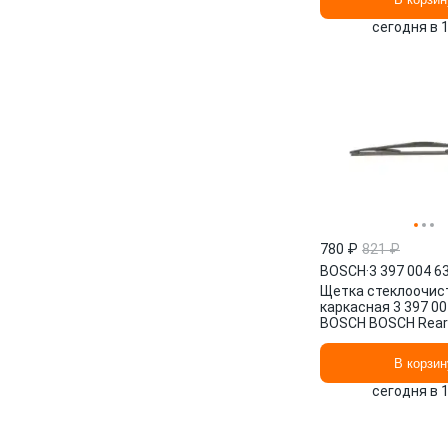
сегодня в 
780 ₽
821 ₽
BOSCH
·
3 397 004 6
Щетка стеклоочис
каркасная 3 397 00
BOSCH BOSCH Rear 
мм/", 1 шт.
В корзин
сегодня в 