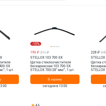
-10%
190 ₽
211 ₽
228 ₽
24
SX
STELLOX
·
103 700-SX
STELLOX
·
тителя
Щетка стеклоочистителя
Щетка ст
400-SX
бескаркасная 103 700-SX
бескарка
/", 1 шт.
STELLOX 700/28" мм/", 1 шт.
STELLOX 4
у
В корзину
13:00
сегодня в 13:00
с
4.6