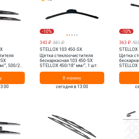
-10%
-10%
343 ₽
381 ₽
363 ₽
40
SX
STELLOX
·
103 450-SX
STELLOX
·
тителя
Щетка стеклоочистителя
Щетка ст
-SX
бескаркасная 103 450-SX
бескарка
/", 500/20"
STELLOX 450/18" мм/", 1 шт.
STELLOX 5
у
В корзину
13:00
сегодня в 13:00
с