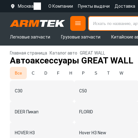
Москва
О Компании
Пункты выдачи
Доставка
Легковые запчасти
Грузовые запчасти
Китайские а
Главная страница
Каталог авто
GREAT WALL
Автоаксессуары GREAT WALL
Все
C
D
F
H
P
S
T
W
C30
C50
DEER Пикап
FLORID
HOVER H3
Hover H3 New