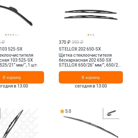
3 ₽
370 ₽
390 ₽
103 525-SX
STELLOX
·
202 650-SX
еклоочистителя
Щетка стеклоочистителя
сная 103 525-SX
бескаркасная 202 650-SX
25/21" мм/", 1 шт.
STELLOX 650/26" мм/", 650/26"
мм/", 2 шт.
В корзину
В корзину
егодня в 13:00
сегодня в 13:00
5.0