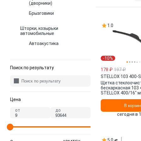
(дворники)
Брызговики
1.0
Шторки, козырьки
автомобильные
Автоакустика
-10%
Поиск по результату
178 ₽
197 ₽
STELLOX
·
103 400-
Щетка стеклоочис
бескаркасная 103 
STELLOX 400/16" мм
Цена
В корзин
от
до
сегодня в 
5.0