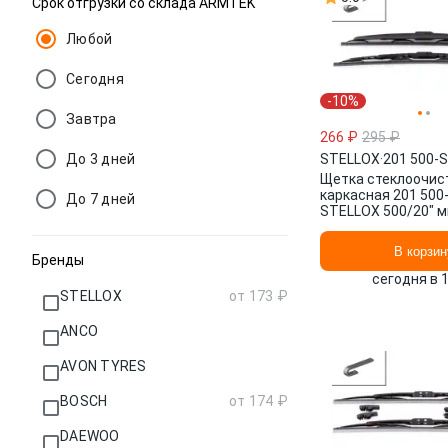
Срок отгрузки со склада ARMTEK
Любой
Сегодня
-10%
Завтра
266 ₽
295 ₽
До 3 дней
STELLOX
·
201 500-
Щетка стеклоочис
каркасная 201 500
До 7 дней
STELLOX 500/20" мм
мм/", 2 шт.
В корзин
Бренды
сегодня в 
STELLOX
от 173 ₽
ANCO
AVON TYRES
BOSCH
от 174 ₽
DAEWOO