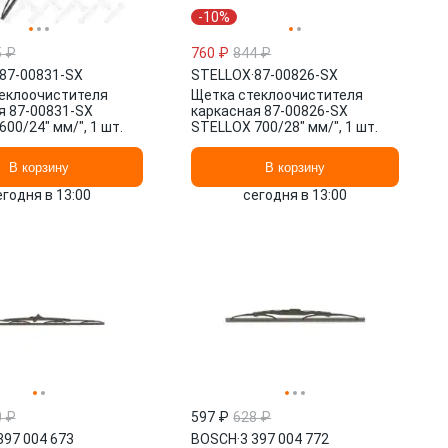
-10%
5 ₽
760 ₽
844 ₽
87-00831-SX
STELLOX
·
87-00826-SX
еклоочистителя
Щетка стеклоочистителя
я 87-00831-SX
каркасная 87-00826-SX
00/24" мм/", 1 шт.
STELLOX 700/28" мм/", 1 шт.
В корзину
В корзину
егодня в 13:00
сегодня в 13:00
0 ₽
597 ₽
628 ₽
397 004 673
BOSCH
·
3 397 004 772