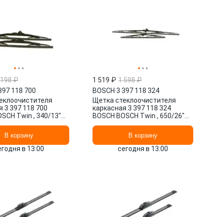
 198 ₽
1 519 ₽
1 598 ₽
397 118 700
BOSCH
·
3 397 118 324
еклоочистителя
Щетка стеклоочистителя
 3 397 118 700
каркасная 3 397 118 324
SCH Twin , 340/13"
BOSCH BOSCH Twin , 650/26"
13" мм/", 2 шт.
мм/", 400/16" мм/", 2 шт.
В корзину
В корзину
егодня в 13:00
сегодня в 13:00