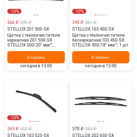
-10%
-10%
266 ₽
295 ₽
343 ₽
381 ₽
STELLOX
·
201 500-SX
STELLOX
·
103 450-SX
Щетка стеклоочистителя
Щетка стеклоочистителя
каркасная 201 500-SX
бескаркасная 103 450-SX
STELLOX 500/20" мм/",
STELLOX 450/18" мм/", 1 шт.
500/20" мм/", 2 шт.
В корзину
В корзину
сегодня в 13:00
сегодня в 13:00
-10%
363 ₽
403 ₽
370 ₽
390 ₽
STELLOX
·
103 525-SX
STELLOX
·
202 650-SX