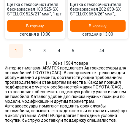
Щетка стеклоочистителя
Щетка стеклоочистителя
бескаркасная 103 525-SX
бескаркасная 202 650-SX
STELLOX 525/21" мм/", 1 шт.
STELLOX 650/26" мм/",
650/26" мм/", 2 шт.
В корзину
В корзину
сегодня в 13:00
сегодня в 13:00
1
2
3
4
5
...
44
1 — 36 из 1584 товара
Интернет-магазин ARMTEK предлагает Автоаксессуары для
автомобилей TOYOTA (GAC) . В ассортименте - решения для
обслуживания и ремонта, соответствующие требованиям
производителей и стандартам качества. Каждая позиция
подбирается с учетом особенностей марки TOYOTA (GAC) ,
что позволяет обеспечить надежную работу узлов и систем
автомобиля. Каталог удобен для поиска нужных позиций по
модели, модификации и другим параметрам.
Автоаксессуары помогают продлить срок службы
автомобиля, повысить его надежность и сохранить комфорт
в эксплуатации. ARMTEK предлагает выгодные условия
покупки, быструю доставку и поддержку специалистов.