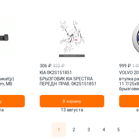
306 ₽
322 ₽
999 ₽
1 0
KIA
·
0K2S151851
VOLVO
·
20
ика!(р)
БРЫЗГОВИК KIA SPECTRA
втулка ра
um, MB
ПЕРЕДН. ПРАВ. 0K2S151851
11.7/25x8
брызговик
20379626
у
В корзину
та
13 августа
з
1
2
3
4
5
...