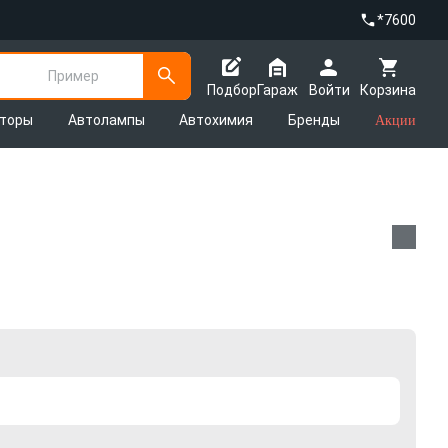
*7600
Пример
Подбор
Гараж
Войти
Корзина
яторы
Автолампы
Автохимия
Бренды
Акции