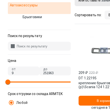
или оставьте
заяв
Автоаксессуары
Сортировать по:
Брызговики
Поиск по результату
Цена
от
до
209 ₽
220 ₽
DT
·
1.22195
крепление брызгов
(р)\Scania 124 1.2
Срок отгрузки со склада ARMTEK
В корзин
Любой
сегодня в 