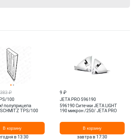
 383 ₽
9 ₽
PS/100
JETA PRO
·
596190
к! полуприцепа
596190 Ситечки JETA LIGHT
 SCHMITZ TPS/100
190 микрон /250/ JETA PRO
В корзину
В корзину
егодня в 13:30
завтра в 17:30