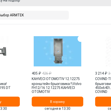
ку на подбор
Выбор ARMTEK
405 ₽
426 ₽
3 214 ₽
3
KAHVECI OTOMOTIV
·
12.12275
COVIND
·
T
ика!
кронштейн брызговика !\Volvo
брызгови
2195 DT
FH12/16 12.12275 KAHVECI
450х640\
OTOMOTIV
COVIND
у
В корзину
13:30
сегодня в 13:30
с