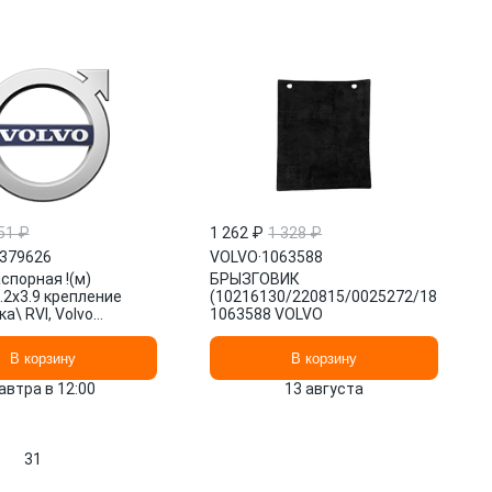
51 ₽
1 262 ₽
1 328 ₽
379626
VOLVO
·
1063588
спорная !(м)
БРЫЗГОВИК
.2x3.9 крепление
(10216130/220815/0025272/184)
а\ RVI, Volvo
1063588 VOLVO
В корзину
В корзину
автра в 12:00
13 августа
31