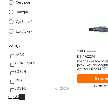
Сегодня
Завтра
До 3 дней
До 7 дней
Бренды
238 ₽
251 ₽
4MAX
DT
·
4.62234
крепление брызгов
AVON TYRES
резинка\RVI Magn
Actros 4.62234 DT
BOSCH
В корзин
CMG
25 авгус
COVIND
от 262 ₽
еще 34