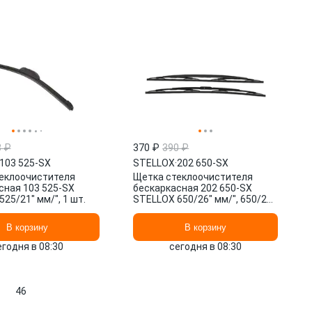
3 ₽
370 ₽
390 ₽
103 525-SX
STELLOX
·
202 650-SX
еклоочистителя
Щетка стеклоочистителя
сная 103 525-SX
бескаркасная 202 650-SX
25/21" мм/", 1 шт.
STELLOX 650/26" мм/", 650/26"
мм/", 2 шт.
В корзину
В корзину
егодня в 08:30
сегодня в 08:30
46