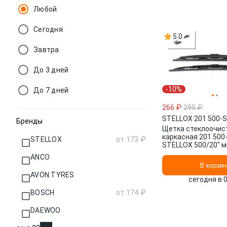
Любой
Сегодня
5.0
Завтра
До 3 дней
-10%
До 7 дней
266 ₽
295 ₽
STELLOX
·
201 500-
Бренды
Щетка стеклоочис
каркасная 201 500
STELLOX
от 173 ₽
STELLOX 500/20" мм
мм/", 2 шт.
ANCO
В корзин
AVON TYRES
сегодня в 
BOSCH
от 174 ₽
DAEWOO