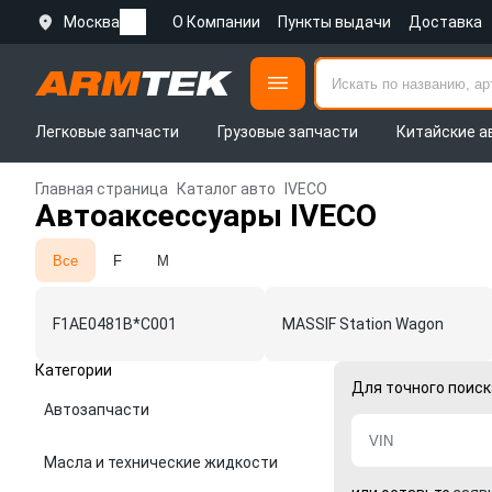
Москва
О Компании
Пункты выдачи
Доставка
Легковые запчасти
Грузовые запчасти
Китайские а
Главная страница
Каталог авто
IVECO
Автоаксессуары IVECO
Все
F
M
F1AE0481B*C001
MASSIF Station Wagon
Категории
Для точного поиск
Автозапчасти
Масла и технические жидкости