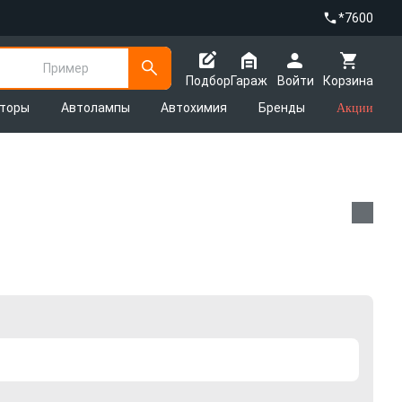
*7600
Пример
Подбор
Гараж
Войти
Корзина
яторы
Автолампы
Автохимия
Бренды
Акции