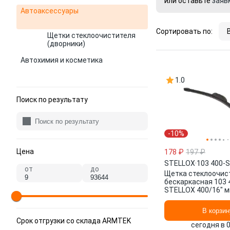
или оставьте
заяв
Автоаксессуары
Сортировать по:
Щетки стеклоочистителя
(дворники)
Автохимия и косметика
1.0
Поиск по результату
-10%
Цена
178 ₽
197 ₽
STELLOX
·
103 400-
от
до
Щетка стеклоочис
бескаркасная 103 
STELLOX 400/16" мм
В корзин
Срок отгрузки со склада ARMTEK
сегодня в 