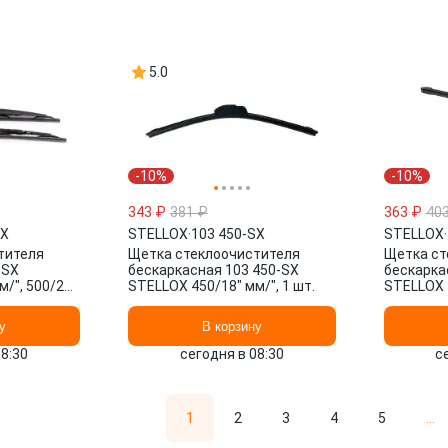
5.0
-10%
-10%
343 ₽
381 ₽
363 ₽
40
SX
STELLOX
·
103 450-SX
STELLOX
·
тителя
Щетка стеклоочистителя
Щетка ст
-SX
бескаркасная 103 450-SX
бескарка
/", 500/20"
STELLOX 450/18" мм/", 1 шт.
STELLOX 5
у
В корзину
08:30
сегодня в 08:30
с
1
2
3
4
5
...