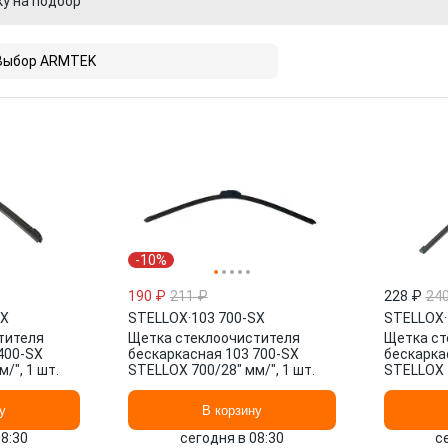
ку на подбор
Выбор ARMTEK
-10%
190 ₽
211 ₽
228 ₽
24
SX
STELLOX
·
103 700-SX
STELLOX
·
тителя
Щетка стеклоочистителя
Щетка ст
400-SX
бескаркасная 103 700-SX
бескарка
/", 1 шт.
STELLOX 700/28" мм/", 1 шт.
STELLOX 4
у
В корзину
08:30
сегодня в 08:30
с