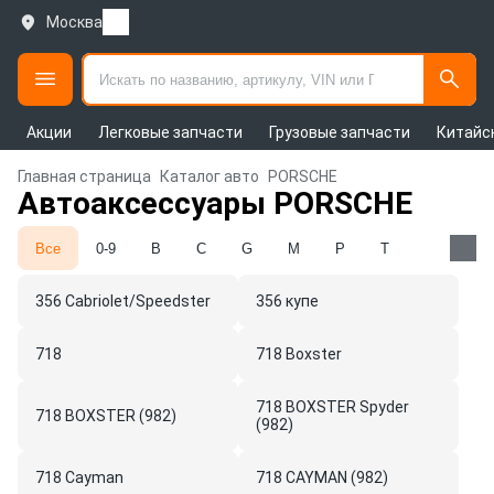
Москва
Акции
Легковые запчасти
Грузовые запчасти
Китайс
Главная страница
Каталог авто
PORSCHE
Автоаксессуары PORSCHE
Все
0-9
B
C
G
M
P
T
356 Cabriolet/Speedster
356 купе
718
718 Boxster
718 BOXSTER Spyder
718 BOXSTER (982)
(982)
718 Cayman
718 CAYMAN (982)