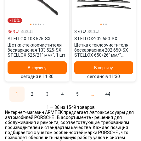
-10%
363 ₽
403 ₽
370 ₽
390 ₽
STELLOX
·
103 525-SX
STELLOX
·
202 650-SX
Щетка стеклоочистителя
Щетка стеклоочистителя
бескаркасная 103 525-SX
бескаркасная 202 650-SX
STELLOX 525/21" мм/", 1 шт.
STELLOX 650/26" мм/",
650/26" мм/", 2 шт.
В корзину
В корзину
сегодня в 11:30
сегодня в 11:30
1
2
3
4
5
...
44
1 — 36 из 1549 товаров
Интернет-магазин ARMTEK предлагает Автоаксессуары для
автомобилей PORSCHE . В ассортименте - решения для
обслуживания и ремонта, соответствующие требованиям
производителей и стандартам качества. Каждая позиция
подбирается с учетом особенностей марки PORSCHE , что
позволяет обеспечить надежную работу узлов и систем