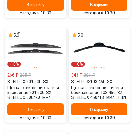
В корзину
В корзину
сегодня в 10:30
сегодня в 10:30
5.0
5.0
-10%
-10%
266 ₽
295 ₽
343 ₽
381 ₽
STELLOX
·
201 500-SX
STELLOX
·
103 450-SX
Щетка стеклоочистителя
Щетка стеклоочистителя
каркасная 201 500-SX
бескаркасная 103 450-SX
STELLOX 500/20" мм/",
STELLOX 450/18" мм/", 1 шт.
500/20" мм/", 2 шт.
В корзину
В корзину
сегодня в 10:30
сегодня в 10:30