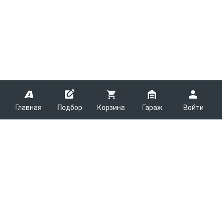
Главная
Подбор
Корзина
Гараж
Войти
ARMTEK
О Компании