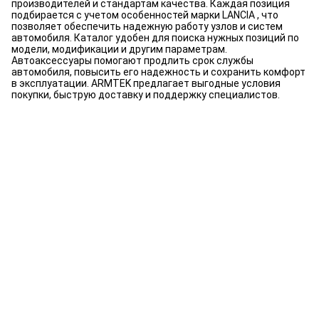
производителей и стандартам качества. Каждая позиция
подбирается с учетом особенностей марки LANCIA , что
позволяет обеспечить надежную работу узлов и систем
автомобиля. Каталог удобен для поиска нужных позиций по
модели, модификации и другим параметрам.
Автоаксессуары помогают продлить срок службы
автомобиля, повысить его надежность и сохранить комфорт
в эксплуатации. ARMTEK предлагает выгодные условия
покупки, быструю доставку и поддержку специалистов.