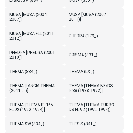
LYBRA SW (839_)
MUSA (350_)
MUSA [MUSA (2004-
MUSA [MUSA (2007-
2007)]
2011)]
MUSA [MUSA FLL (2011-
PHEDRA (179_)
2012)]
PHEDRA [PHEDRA (2001-
PRISMA (831_)
2010)]
THEMA (834_)
THEMA (LX_)
THEMA [LANCIA THEMA
THEMA [THEMA BZ/DS
(2011-....)]
R.88 (1988-1992)]
THEMA [THEMA IE. 16V
THEMA [THEMA TURBO
FL.92 (1992-1994)]
DS FL.92 (1992-1994)]
THEMA SW (834_)
THESIS (841_)