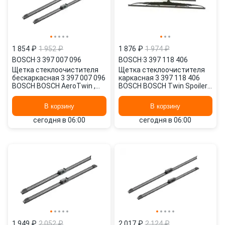
1 854 ₽
1 952 ₽
1 876 ₽
1 974 ₽
BOSCH
·
3 397 007 096
BOSCH
·
3 397 118 406
Щетка стеклоочистителя
Щетка стеклоочистителя
бескаркасная 3 397 007 096
каркасная 3 397 118 406
BOSCH BOSCH AeroTwin ,
BOSCH BOSCH Twin Spoiler ,
600/24" мм/", 450/18" мм/",
530/21" мм/", 475/19" мм/",
2 шт.
2 шт.
В корзину
В корзину
сегодня в 06:00
сегодня в 06:00
1 949 ₽
2 052 ₽
2 017 ₽
2 124 ₽