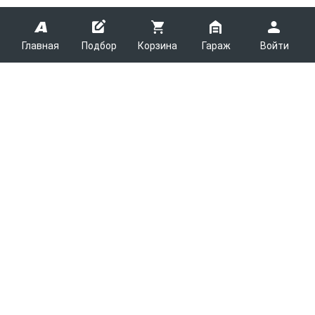
Главная
Подбор
Корзина
Гараж
Войти
ARMTEK
О Компании
Покупателям
Контакты
Как сделать заказ
Партнерам
Новости
Доставка
Поставщикам
Каталоги
Вакансии
Оплата
Планировщик выгрузки
Легковые запчасти