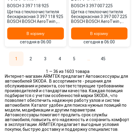
BOSCH
·
3 397 118 925
BOSCH
·
3 397 007 225
Щетка стеклоочистителя
Щетка стеклоочистителя
бескаркасная 3 397 118 925
бескаркасная 3 397 007 225
BOSCH BOSCH AeroTwin ,
BOSCH BOSCH AeroTwin ,
550/21" мм/", 530/21" мм/",
650/26" мм/", 550/22" мм/",
2 шт.
2 шт.
В корзину
В корзину
сегодня в 06:00
сегодня в 06:00
1
2
3
4
5
...
45
1 — 36 из 1603 товара
Интернет-магазин ARMTEK предлагает Автоаксессуары для
автомобилей SKODA . В ассортименте - решения для
обслуживания и ремонта, соответствующие требованиям
производителей и стандартам качества. Каждая позиция
подбирается с учетом особенностей марки SKODA , что
позволяет обеспечить надежную работу узлов и систем
автомобиля. Каталог удобен для поиска нужных позиций по
модели, модификации и другим параметрам.
Автоаксессуары помогают продлить срок службы
автомобиля, повысить его надежность и сохранить комфорт
в эксплуатации. ARMTEK предлагает выгодные условия
покупки, быструю доставку и поддержку специалистов.