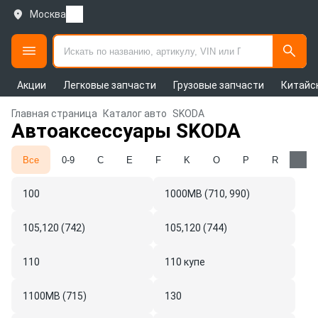
Москва
Акции
Легковые запчасти
Грузовые запчасти
Китайс
Главная страница
Каталог авто
SKODA
Автоаксессуары SKODA
Все
0-9
C
E
F
K
O
P
R
S
100
1000MB (710, 990)
105,120 (742)
105,120 (744)
110
110 купе
1100MB (715)
130