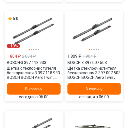
5.0
-10%
1 804 ₽
2 004 ₽
1 809 ₽
1 904 ₽
BOSCH
·
3 397 118 933
BOSCH
·
3 397 007 503
Щетка стеклоочистителя
Щетка стеклоочистителя
бескаркасная 3 397 118 933
бескаркасная 3 397 007 503
BOSCH BOSCH AeroTwin ,
BOSCH BOSCH AeroTwin ,
550/22" мм/", 550/22" мм/",
550/21" мм/", 380/15" мм/",
2 шт.
2 шт.
В корзину
В корзину
сегодня в 06:00
сегодня в 06:00