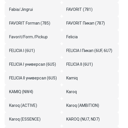
Fabia/Jingrui
FAVORIT (781)
FAVORIT Forman (785)
FAVORIT Пикап (787)
Favorit/Form./Pickup
Felicia
FELICIA I (6U1)
FELICIA I Пикап (6UF, 6U7)
FELICIA I универсал (6U5)
FELICIA II (6U1)
FELICIA II универсал (6U5)
Kamiq
KAMIQ (NW4)
Karoq
Karoq (ACTIVE)
Karoq (AMBITION)
Karoq (ESSENCE)
KAROQ (NU7, ND7)