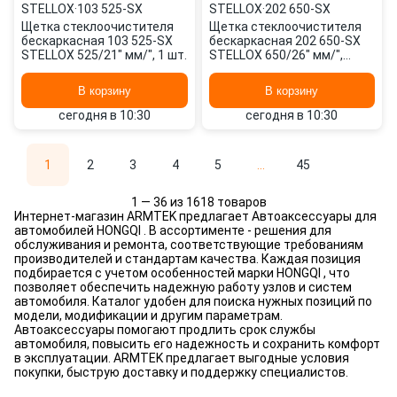
STELLOX
·
103 525-SX
STELLOX
·
202 650-SX
Щетка стеклоочистителя
Щетка стеклоочистителя
бескаркасная 103 525-SX
бескаркасная 202 650-SX
STELLOX 525/21" мм/", 1 шт.
STELLOX 650/26" мм/",
650/26" мм/", 2 шт.
В корзину
В корзину
сегодня в 10:30
сегодня в 10:30
1
2
3
4
5
...
45
1 — 36 из 1618 товаров
Интернет-магазин ARMTEK предлагает Автоаксессуары для
автомобилей HONGQI . В ассортименте - решения для
обслуживания и ремонта, соответствующие требованиям
производителей и стандартам качества. Каждая позиция
подбирается с учетом особенностей марки HONGQI , что
позволяет обеспечить надежную работу узлов и систем
автомобиля. Каталог удобен для поиска нужных позиций по
модели, модификации и другим параметрам.
Автоаксессуары помогают продлить срок службы
автомобиля, повысить его надежность и сохранить комфорт
в эксплуатации. ARMTEK предлагает выгодные условия
покупки, быструю доставку и поддержку специалистов.