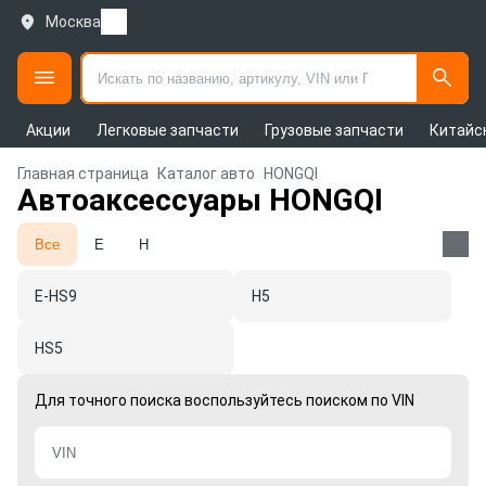
Москва
Акции
Легковые запчасти
Грузовые запчасти
Китайс
Главная страница
Каталог авто
HONGQI
Автоаксессуары HONGQI
Все
E
H
E-HS9
H5
HS5
Для точного поиска воспользуйтесь поиском по VIN