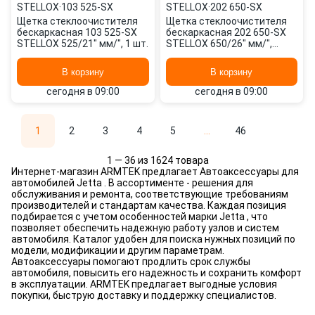
STELLOX
·
103 525-SX
STELLOX
·
202 650-SX
Щетка стеклоочистителя
Щетка стеклоочистителя
бескаркасная 103 525-SX
бескаркасная 202 650-SX
STELLOX 525/21" мм/", 1 шт.
STELLOX 650/26" мм/",
650/26" мм/", 2 шт.
В корзину
В корзину
сегодня в 09:00
сегодня в 09:00
1
2
3
4
5
...
46
1 — 36 из 1624 товара
Интернет-магазин ARMTEK предлагает Автоаксессуары для
автомобилей Jetta . В ассортименте - решения для
обслуживания и ремонта, соответствующие требованиям
производителей и стандартам качества. Каждая позиция
подбирается с учетом особенностей марки Jetta , что
позволяет обеспечить надежную работу узлов и систем
автомобиля. Каталог удобен для поиска нужных позиций по
модели, модификации и другим параметрам.
Автоаксессуары помогают продлить срок службы
автомобиля, повысить его надежность и сохранить комфорт
в эксплуатации. ARMTEK предлагает выгодные условия
покупки, быструю доставку и поддержку специалистов.