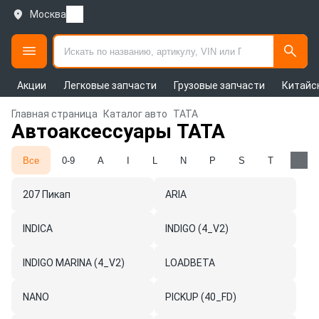
Москва
Акции
Легковые запчасти
Грузовые запчасти
Китайс
Главная страница
Каталог авто
TATA
Автоаксессуары TATA
Все
0-9
A
I
L
N
P
S
T
X
207 Пикап
ARIA
INDICA
INDIGO (4_V2)
INDIGO MARINA (4_V2)
LOADBETA
NANO
PICKUP (40_FD)