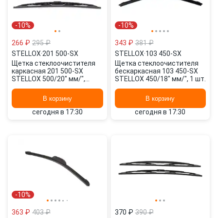
-10%
-10%
266 ₽
295 ₽
343 ₽
381 ₽
STELLOX
·
201 500-SX
STELLOX
·
103 450-SX
Щетка стеклоочистителя
Щетка стеклоочистителя
каркасная 201 500-SX
бескаркасная 103 450-SX
STELLOX 500/20" мм/",
STELLOX 450/18" мм/", 1 шт.
500/20" мм/", 2 шт.
В корзину
В корзину
сегодня в 17:30
сегодня в 17:30
-10%
363 ₽
403 ₽
370 ₽
390 ₽