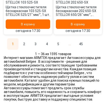
STELLOX
·
103 525-SX
STELLOX
·
202 650-SX
Щетка стеклоочистителя
Щетка стеклоочистителя
бескаркасная 103 525-SX
бескаркасная 202 650-SX
STELLOX 525/21" мм/", 1 шт.
STELLOX 650/26" мм/",
650/26" мм/", 2 шт.
В корзину
В корзину
сегодня в 17:30
сегодня в 17:30
1
2
3
4
5
...
45
1 — 36 из 1595 товаров
Интернет-магазин ARMTEK предлагает Автоаксессуары для
автомобилей Belgee . В ассортименте - решения для
обслуживания и ремонта, соответствующие требованиям
производителей и стандартам качества. Каждая позиция
подбирается с учетом особенностей марки Belgee , что
позволяет обеспечить надежную работу узлов и систем
автомобиля. Каталог удобен для поиска нужных позиций по
модели, модификации и другим параметрам.
Автоаксессуары помогают продлить срок службы
автомобиля, повысить его надежность и сохранить комфорт
в эксплуатации. ARMTEK предлагает выгодные условия
покупки, быструю доставку и поддержку специалистов.