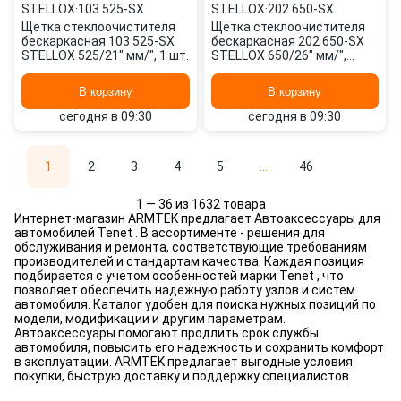
STELLOX
·
103 525-SX
STELLOX
·
202 650-SX
Щетка стеклоочистителя
Щетка стеклоочистителя
бескаркасная 103 525-SX
бескаркасная 202 650-SX
STELLOX 525/21" мм/", 1 шт.
STELLOX 650/26" мм/",
650/26" мм/", 2 шт.
В корзину
В корзину
сегодня в 09:30
сегодня в 09:30
1
2
3
4
5
...
46
1 — 36 из 1632 товара
Интернет-магазин ARMTEK предлагает Автоаксессуары для
автомобилей Tenet . В ассортименте - решения для
обслуживания и ремонта, соответствующие требованиям
производителей и стандартам качества. Каждая позиция
подбирается с учетом особенностей марки Tenet , что
позволяет обеспечить надежную работу узлов и систем
автомобиля. Каталог удобен для поиска нужных позиций по
модели, модификации и другим параметрам.
Автоаксессуары помогают продлить срок службы
автомобиля, повысить его надежность и сохранить комфорт
в эксплуатации. ARMTEK предлагает выгодные условия
покупки, быструю доставку и поддержку специалистов.