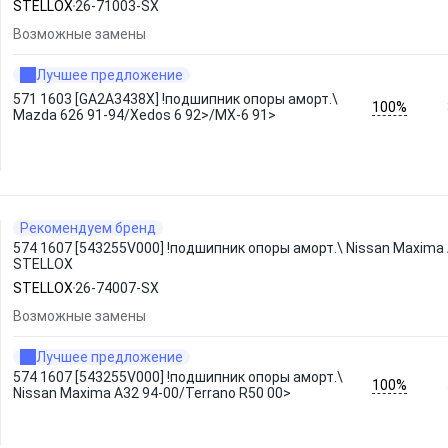
STELLOX
26-71003-SX
Возможные замены
Лучшее предложение
571 1603 [GA2A3438X] !подшипник опоры аморт.\
100%
Mazda 626 91-94/Xedos 6 92>/MX-6 91>
Рекомендуем бренд
574 1607 [543255V000] !подшипник опоры аморт.\ Nissan Maxima 
STELLOX
STELLOX
26-74007-SX
Возможные замены
Лучшее предложение
574 1607 [543255V000] !подшипник опоры аморт.\
100%
Nissan Maxima A32 94-00/Terrano R50 00>