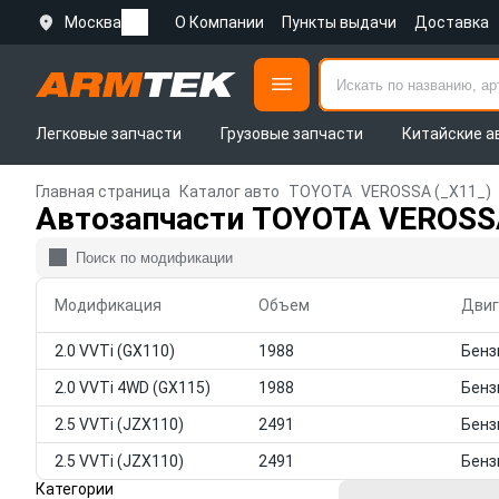
Москва
О Компании
Пункты выдачи
Доставка
Легковые запчасти
Грузовые запчасти
Китайские а
Главная страница
Каталог авто
TOYOTA
VEROSSA (_X11_)
Автозапчасти TOYOTA VEROSSA
Модификация
Объем
Двиг
2.0 VVTi (GX110)
1988
2.0 VVTi 4WD (GX115)
1988
2.5 VVTi (JZX110)
2491
2.5 VVTi (JZX110)
2491
Категории