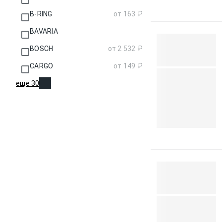
B-RING
от 163 ₽
BAVARIA
BOSCH
от 2 532 ₽
CARGO
от 149 ₽
еще 30