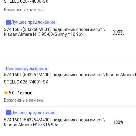
STELLOX
26-74006-SX
Возможные замены
Лучшее предложение
574 1606 [543250M001] !подшипник опоры аморт.\
100%
Nissan Almera N15 95-00/Sunny Y10 96>
Рекомендуем бренд
574 1601 [543254M400] !подшипник опоры аморт.\ Nissan Almera
STELLOX
26-74001-SX
5.0
1
отзыв
Возможные замены
Лучшее предложение
574 1601 [543254M400] !подшипник опоры аморт.\
100%
Nissan Almera N15/N16 99>