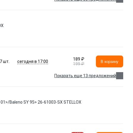
OX
189 ₽
сегодня в 17:00
7
шт.
В корзину
199 ₽
Показать еще 13 предложений
H 01>/Baleno SY 95> 26-61003-SX STELLOX