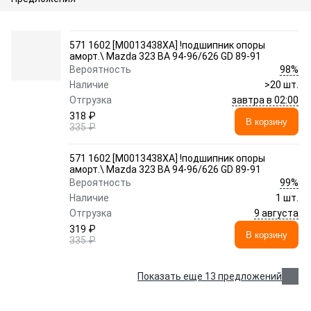
571 1602 [M0013438XA] !подшипник опоры
аморт.\ Mazda 323 BA 94-96/626 GD 89-91
98%
Вероятность
Наличие
>20 шт.
завтра в 02:00
Отгрузка
318 ₽
В корзину
335 ₽
571 1602 [M0013438XA] !подшипник опоры
аморт.\ Mazda 323 BA 94-96/626 GD 89-91
99%
Вероятность
Наличие
1 шт.
9 августа
Отгрузка
319 ₽
В корзину
335 ₽
Показать еще 13 предложений