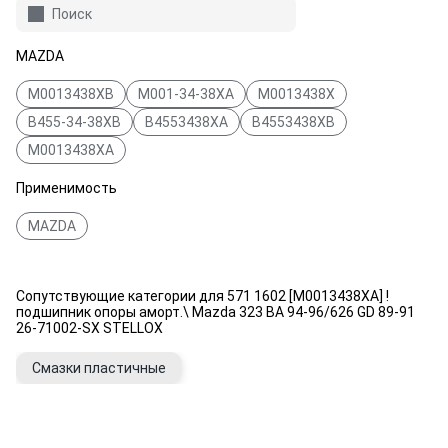
Поиск
MAZDA
M0013438XB
M001-34-38XA
M0013438X
B455-34-38XB
B4553438XA
B4553438XB
M0013438XA
Применимость
MAZDA
Сопутствующие категории для 571 1602 [M0013438XA] !
подшипник опоры аморт.\ Mazda 323 BA 94-96/626 GD 89-91
26-71002-SX STELLOX
Смазки пластичные