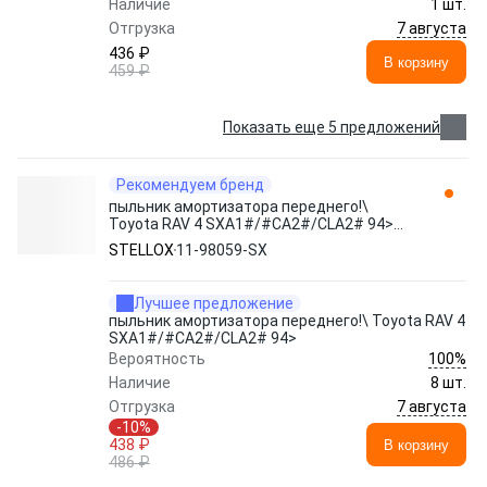
Наличие
1 шт.
7 августа
Отгрузка
436 ₽
В корзину
459 ₽
Показать еще 5 предложений
Рекомендуем бренд
пыльник амортизатора переднего!\
Toyota RAV 4 SXA1#/#CA2#/CLA2# 94>
11-98059-SX STELLOX
STELLOX
11-98059-SX
Лучшее предложение
пыльник амортизатора переднего!\ Toyota RAV 4
SXA1#/#CA2#/CLA2# 94>
100%
Вероятность
Наличие
8 шт.
7 августа
Отгрузка
-10%
438 ₽
В корзину
486 ₽