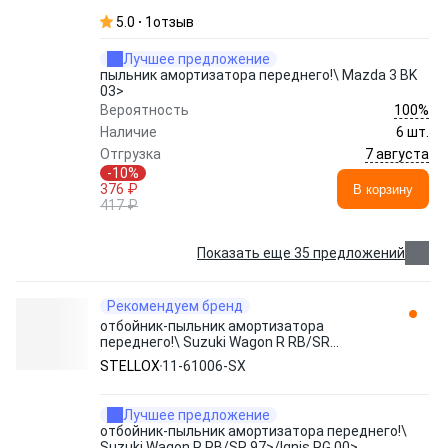
5.0
1
отзыв
Лучшее предложение
пыльник амортизатора переднего!\ Mazda 3 BK
03>
100%
Вероятность
Наличие
6 шт.
7 августа
Отгрузка
-10%
376 ₽
В корзину
417 ₽
Показать еще 35 предложений
Рекомендуем бренд
отбойник-пыльник амортизатора
переднего!\ Suzuki Wagon R RB/SR
97>/Ignis RG 00> 11-61006-SX STELLOX
STELLOX
11-61006-SX
Лучшее предложение
отбойник-пыльник амортизатора переднего!\
Suzuki Wagon R RB/SR 97>/Ignis RG 00>