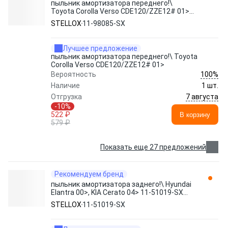
пыльник амортизатора переднего!\
Toyota Corolla Verso CDE120/ZZE12# 01>
11-98085-SX STELLOX
STELLOX
11-98085-SX
Лучшее предложение
пыльник амортизатора переднего!\ Toyota
Corolla Verso CDE120/ZZE12# 01>
100%
Вероятность
Наличие
1 шт.
7 августа
Отгрузка
-10%
522 ₽
В корзину
579 ₽
Показать еще 27 предложений
Рекомендуем бренд
пыльник амортизатора заднего!\ Hyundai
Elantra 00>, KIA Cerato 04> 11-51019-SX
STELLOX
STELLOX
11-51019-SX