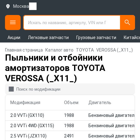
Москва
Акции
Легковые запчасти
Грузовые запчасти
Китайс
Главная страница
Каталог авто
TOYOTA
VEROSSA (_X11_)
Пыльники и отбойники
амортизаторов TOYOTA
VEROSSA (_X11_)
Модификация
Объем
Двигатель
2.0 VVTi (GX110)
1988
Бензиновый двигатель
2.0 VVTi 4WD (GX115)
1988
Бензиновый двигатель
2.5 VVTi (JZX110)
2491
Бензиновый двигатель