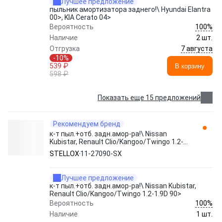
Лучшее предложение
пыльник амортизатора заднего!\ Hyundai Elantra
00>, KIA Cerato 04>
100%
Вероятность
Наличие
2 шт.
7 августа
Отгрузка
-10%
539 ₽
В корзину
598 ₽
Показать еще 15 предложений
Рекомендуем бренд
к-т пыл.+отб. задн.амор-ра!\ Nissan
Kubistar, Renault Clio/Kangoo/Twingo 1.2-
1.9D 90> 11-27090-SX STELLOX
STELLOX
11-27090-SX
Лучшее предложение
к-т пыл.+отб. задн.амор-ра!\ Nissan Kubistar,
Renault Clio/Kangoo/Twingo 1.2-1.9D 90>
100%
Вероятность
Наличие
1 шт.