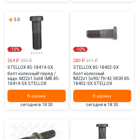
5.0
-10%
-10%
264 ₽
293 ₽
280 ₽
311 ₽
STELLOX
·
85-18414-SX
STELLOX
·
85-18402-SX
болт колесный! перед./
болт колесный
задн. M22x1.5x68 \MB 85-
!M22x1.5x90/79/42 \ROR 85-
18414-SX STELLOX
18402-SX STELLOX
В корзину
В корзину
сегодня в 18:30
сегодня в 18:30