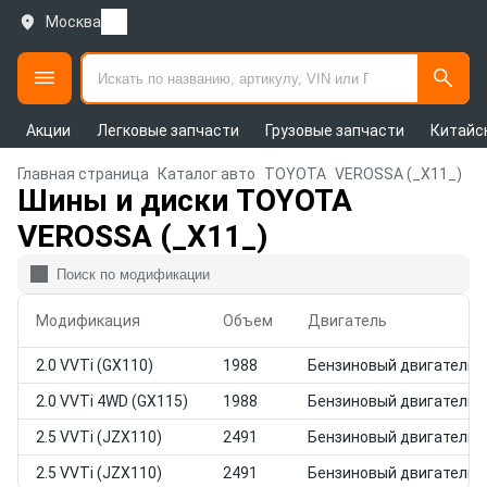
Москва
Акции
Легковые запчасти
Грузовые запчасти
Китайс
Главная страница
Каталог авто
TOYOTA
VEROSSA (_X11_)
Шины и диски TOYOTA
VEROSSA (_X11_)
Модификация
Объем
Двигатель
2.0 VVTi (GX110)
1988
Бензиновый двигатель
2.0 VVTi 4WD (GX115)
1988
Бензиновый двигатель
2.5 VVTi (JZX110)
2491
Бензиновый двигатель
2.5 VVTi (JZX110)
2491
Бензиновый двигатель