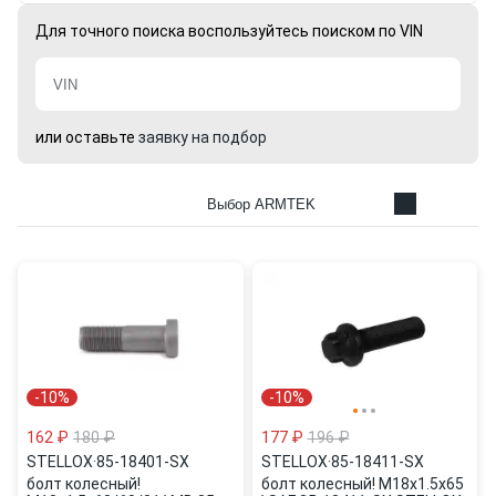
Для точного поиска воспользуйтесь поиском по VIN
или оставьте
заявку на подбор
Выбор ARMTEK
-10%
-10%
162 ₽
180 ₽
177 ₽
196 ₽
STELLOX
·
85-18401-SX
STELLOX
·
85-18411-SX
болт колесный!
болт колесный! M18x1.5x65