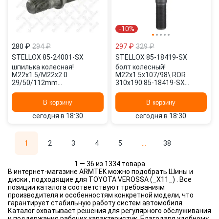
-10%
280 ₽
294 ₽
297 ₽
329 ₽
STELLOX
·
85-24001-SX
STELLOX
·
85-18419-SX
шпилька колесная!
болт колесный!
M22x1.5/M22x2.0
M22x1.5x107/98\ ROR
29/50/112mm
310x190 85-18419-SX
\BPW,Kassbohrer 85-24001-
STELLOX
SX STELLOX
В корзину
В корзину
сегодня в 18:30
сегодня в 18:30
1
2
3
4
5
...
38
1 — 36 из 1334 товара
В интернет-магазине ARMTEK можно подобрать Шины и
диски , подходящие для TOYOTA VEROSSA (_X11_) . Все
позиции каталога соответствуют требованиям
производителя и особенностям конкретной модели, что
гарантирует стабильную работу систем автомобиля.
Каталог охватывает решения для регулярного обслуживания
и поддержания рабочих характеристик. Благодаря удобному