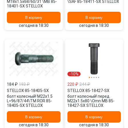
M18x1.5x68/60/31 \MB 85-
\SAF 85-18411-SX STELLOX
18401-SX STELLOX
В корзину
В корзину
сегодня в 18:30
сегодня в 18:30
-10%
184 ₽
193 ₽
220 ₽
244 ₽
STELLOX
·
85-18405-SX
STELLOX
·
85-18427-SX
болт колесный! M22x1.5
болт колесный! перед.
L=96/87/44\TM ROR 85-
M22x1.5x80 \Omn MB 85-
18405-SX STELLOX
18427-SX STELLOX
В корзину
В корзину
сегодня в 18:30
сегодня в 18:30