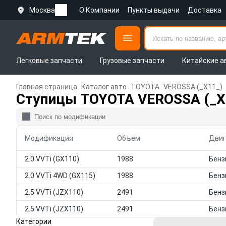
Москва
О Компании
Пункты выдачи
Доставка
Легковые запчасти
Грузовые запчасти
Китайские а
Главная страница
Каталог авто
TOYOTA
VEROSSA (_X11_)
Ступицы TOYOTA VEROSSA (_X
Модификация
Объем
Двиг
2.0 VVTi (GX110)
1988
2.0 VVTi 4WD (GX115)
1988
2.5 VVTi (JZX110)
2491
2.5 VVTi (JZX110)
2491
Категории