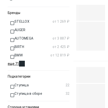
Бренды
STELLOX
от 1 269 ₽
AUGER
AUTOMEGA
от 3 887 ₽
BIRTH
от 2 425 ₽
BMW
от 12 819 ₽
еще 71
Подкатегории
Ступица
22
Ступица в сборе
32
Сторона установки