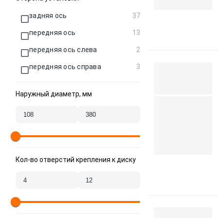
задняя ось
37
передняя ось
13
передняя ось слева
2
передняя ось справа
3
Наружный диаметр, мм
Кол-во отверстий крепления к диску