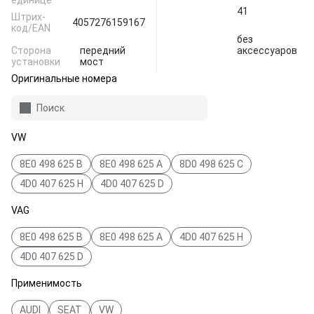
единице
41
Штрих-
4057276159167
код/EAN
без
Сторона
передний
аксессуаров
установки
мост
Оригинальные номера
Поиск
VW
8E0 498 625 B
8E0 498 625 A
8D0 498 625 C
4D0 407 625 H
4D0 407 625 D
VAG
8E0 498 625 B
8E0 498 625 A
4D0 407 625 H
4D0 407 625 D
Применимость
AUDI
SEAT
VW