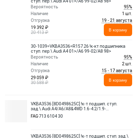
ступ. пер.\ Audi A4 01>/A6 99-02/A8 98>
95%
Вероятность
Наличие
1 шт.
19 - 21 августа
Отгрузка
19 392 ₽
В корзину
20 413 ₽
30-1039=VKBA3536=R157.26 !к-кт подшипника
ступ. пер.\ Audi A4 01>/A6 99-02/A8 98>
95%
Вероятность
Наличие
2 шт.
15 - 17 августа
Отгрузка
29 059 ₽
В корзину
30 588 ₽
VKBA3536 [8D0498625C] !к-т подшип. ступ.
зад.\ Audi A4/A6/A8&4WD 1.6-4.2/1.9-
3.3TDi 94>
FAG
713 6104 30
VKBA3536 [8D0498625C] !к-т подшип. ступ. зад.\