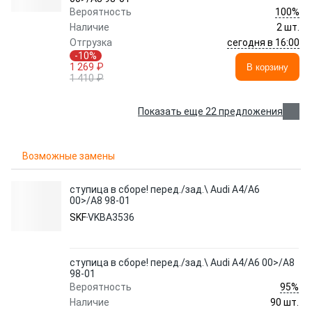
100%
Вероятность
Наличие
2 шт.
сегодня в 16:00
Отгрузка
-10%
1 269 ₽
В корзину
1 410 ₽
Показать еще 22 предложения
Возможные замены
ступица в сборе! перед./зад.\ Audi A4/A6
00>/A8 98-01
SKF
VKBA3536
ступица в сборе! перед./зад.\ Audi A4/A6 00>/A8
98-01
95%
Вероятность
Наличие
90 шт.