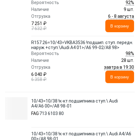
92%
Вероятность
Наличие
9 шт.
6 - 8 августа
Отгрузка
7 251 ₽
В корзину
7 632 ₽
R157.26=10/43=VKBA3536 !подшип. ступ. передн.
наруж.+ступ.\Audi A4 01>/A6 99-02/A8 98>
98%
Вероятность
Наличие
28 шт.
завтра в 19:30
Отгрузка
6 040 ₽
В корзину
6 358 ₽
10/43=10/38 !к-кт подшипника ступ.\ Audi
A4/A6 00>/A8 98-01
FAG
713 6103 80
10/43=10/38 !к-кт подшипника ступ.\ Audi A4/A6
00>/A8 98-01