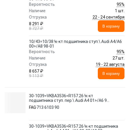
95%
Вероятность
Наличие
1 шт.
22 - 24 сентября
Отгрузка
8 291 ₽
В корзину
8 727 ₽
10/43=10/38 !к-кт подшипника ступ.\ Audi A4/A6
00>/A8 98-01
95%
Вероятность
Наличие
27 шт.
19 - 22 августа
Отгрузка
8 657 ₽
В корзину
9 113 ₽
30-1039=VKBA3536=R157.26 !к-кт
подшипника ступ. пер.\ Audi A4 01>/A6 99-
02/A8 98>
FAG
713 6103 90
30-1039=VKBA3536=R157.26 !к-кт подшипника