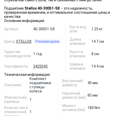
службы как самого узла, так и связанных с ним деталей.
Подшипник
Stellox 40-30051-SX
– это надежность,
проверенная временем, и оптимальное соотношение цены и
качества.
Основная информация
Вес в инд.
Артикул
40-30051-SX
1.25 кг
упак.
Длина
Бренд
STELLOX
Рекомендуем
14.7 см
упаковки
Гарантия
Высота
1 год
8 см
производителя
упаковки
Ширина
Сертификаты
3425043
14.4 см
упаковки
Техническая информация
Комплект
Внутренний
подшипника
45 мм
Описание
диаметр
ступицы
колеса
Наружный
85 мм
Упаковочная
диаметр [мм]
1
единица
Момент
Количество в
180 Nm
затяжки [Нм]
упаковочной
1