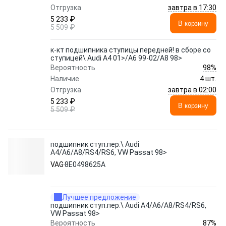
завтра в 17:30
Отгрузка
5 233 ₽
В корзину
5 509 ₽
к-кт подшипника ступицы передней! в сборе со
ступицей\ Audi A4 01>/A6 99-02/A8 98>
98%
Вероятность
Наличие
4 шт.
завтра в 02:00
Отгрузка
5 233 ₽
В корзину
5 509 ₽
подшипник ступ.пер.\ Audi
A4/A6/A8/RS4/RS6, VW Passat 98>
VAG
8E0498625A
Лучшее предложение
подшипник ступ.пер.\ Audi A4/A6/A8/RS4/RS6,
VW Passat 98>
87%
Вероятность