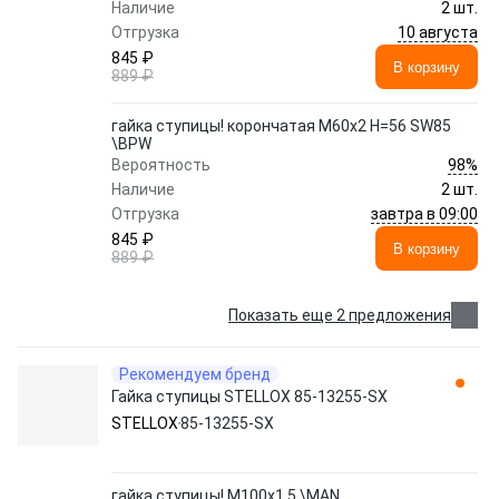
Наличие
2 шт.
10 августа
Отгрузка
845 ₽
В корзину
889 ₽
гайка ступицы! корончатая M60x2 H=56 SW85
\BPW
98%
Вероятность
Наличие
2 шт.
завтра в 09:00
Отгрузка
845 ₽
В корзину
889 ₽
Показать еще 2 предложения
Рекомендуем бренд
Гайка ступицы STELLOX 85-13255-SX
STELLOX
85-13255-SX
гайка ступицы! М100x1.5 \MAN