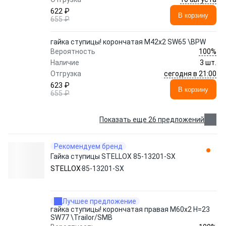
622 ₽
В корзину
655 ₽
гайка ступицы! корончатая M42x2 SW65 \BPW
100%
Вероятность
Наличие
3 шт.
сегодня в 21:00
Отгрузка
623 ₽
В корзину
655 ₽
Показать еще 26 предложений
Рекомендуем бренд
Гайка ступицы STELLOX 85-13201-SX
STELLOX
85-13201-SX
Лучшее предложение
гайка ступицы! корончатая правая M60x2 H=23
SW77 \Trailor/SMB