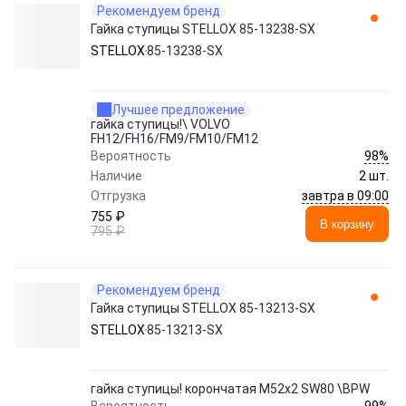
Рекомендуем бренд
Гайка ступицы STELLOX 85-13238-SX
STELLOX
85-13238-SX
Лучшее предложение
гайка ступицы!\ VOLVO
FH12/FH16/FM9/FM10/FM12
98%
Вероятность
Наличие
2 шт.
завтра в 09:00
Отгрузка
755 ₽
В корзину
795 ₽
Рекомендуем бренд
Гайка ступицы STELLOX 85-13213-SX
STELLOX
85-13213-SX
гайка ступицы! корончатая M52x2 SW80 \BPW
99%