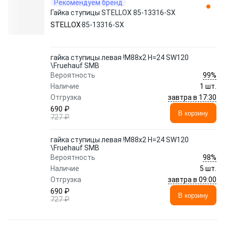
Рекомендуем бренд
Гайка ступицы STELLOX 85-13316-SX
STELLOX
85-13316-SX
гайка ступицы левая !M88x2 H=24 SW120
\Fruehauf SMB
99%
Вероятность
Наличие
1 шт.
завтра в 17:30
Отгрузка
690 ₽
В корзину
727 ₽
гайка ступицы левая !M88x2 H=24 SW120
\Fruehauf SMB
98%
Вероятность
Наличие
5 шт.
завтра в 09:00
Отгрузка
690 ₽
В корзину
727 ₽