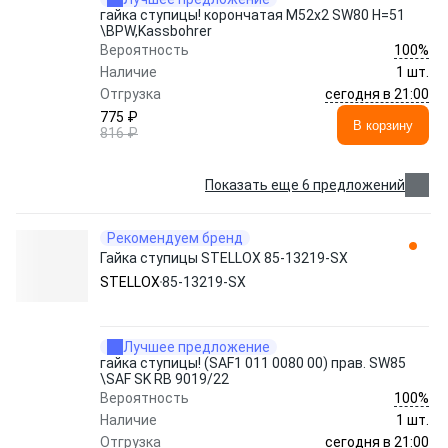
гайка ступицы! корончатая M52x2 SW80 H=51
\BPW,Kassbohrer
100%
Вероятность
Наличие
1 шт.
сегодня в 21:00
Отгрузка
775 ₽
В корзину
816 ₽
Показать еще 6 предложений
Рекомендуем бренд
Гайка ступицы STELLOX 85-13219-SX
STELLOX
85-13219-SX
Лучшее предложение
гайка ступицы! (SAF1 011 0080 00) прав. SW85
\SAF SK RB 9019/22
100%
Вероятность
Наличие
1 шт.
сегодня в 21:00
Отгрузка