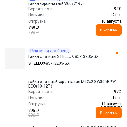
гайка корончатая! M60x2\RVI
98%
Вероятность
Наличие
12 шт.
10 августа
Отгрузка
758 ₽
В корзину
798 ₽
Рекомендуем бренд
Гайка ступицы STELLOX 85-13205-SX
STELLOX
85-13205-SX
гайка ступицы! корончатая M52x2 SW80 \BPW
ECO(10-12Т)
99%
Вероятность
Наличие
1 шт.
11 августа
Отгрузка
795 ₽
В корзину
836 ₽