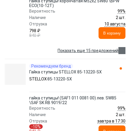
гайка ступицы! корончатая M52x2 SW80 \BPW
ECO(10-12Т)
99%
Вероятность
Наличие
2 шт.
10 августа
Отгрузка
798 ₽
В корзину
840 ₽
Показать еще 15 предложений
Рекомендуем бренд
Гайка ступицы STELLOX 85-13220-SX
STELLOX
85-13220-SX
гайка ступицы! (SAF1 011 0081 00) лев. SW85
\SAF SK RB 9019/22
99%
Вероятность
Наличие
2 шт.
завтра в 17:30
Отгрузка
-10%