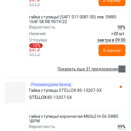
841 ₽
В корзину
934 ₽
гайка ступицы! (SAF1 011 0081 00) лев. SW85
\SAF SK RB 9019/22
98%
Вероятность
Наличие
>20 шт.
завтра в 09:00
Отгрузка
-10%
841 ₽
В корзину
934 ₽
Показать еще 31 предложение
Рекомендуем бренд
Гайка ступицы STELLOX 85-13207-SX
STELLOX
85-13207-SX
гайка ступицы! корончатая M60x2 H=56 SW85
\BPW
99%
Вероятность