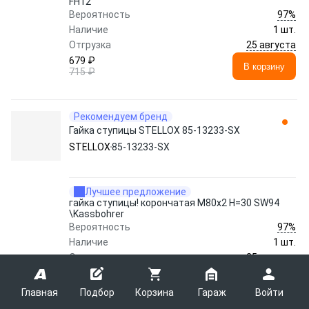
FH12
97%
Вероятность
Наличие
1 шт.
25 августа
Отгрузка
679 ₽
В корзину
715 ₽
Рекомендуем бренд
Гайка ступицы STELLOX 85-13233-SX
STELLOX
85-13233-SX
Лучшее предложение
гайка ступицы! корончатая M80x2 H=30 SW94
\Kassbohrer
97%
Вероятность
Наличие
1 шт.
25 августа
Отгрузка
1 112 ₽
В корзину
1 171 ₽
Главная
Подбор
Корзина
Гараж
Войти