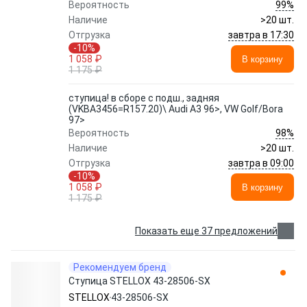
99%
Вероятность
Наличие
>20 шт.
завтра в 17:30
Отгрузка
-10%
1 058 ₽
В корзину
1 175 ₽
ступица! в сборе с подш., задняя
(VKBA3456=R157.20)\ Audi A3 96>, VW Golf/Bora
97>
98%
Вероятность
Наличие
>20 шт.
завтра в 09:00
Отгрузка
-10%
1 058 ₽
В корзину
1 175 ₽
Показать еще 37 предложений
Рекомендуем бренд
Ступица STELLOX 43-28506-SX
STELLOX
43-28506-SX