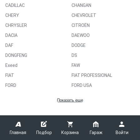
CADILLAC
CHANGAN
CHERY
CHEVROLET
CHRYSLER
CITROËN
DACIA
DAEWOO
DAF
DODGE
DONGFENG
DS
Exeed
FAW
FIAT
FIAT PROFESSIONAL
FORD
FORD USA
FOTON
GAZ
Показать еще
GEELY
GMC
GREAT WALL
HAVAL
HONDA
HUMMER
Главная
Подбор
Корзина
Гараж
Войти
HYUNDAI
INFINITI