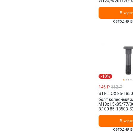
W124/W201/W20
83> 79-01904-SX
В корз
сегодня в
-10%
146 ₽
162 ₽
STELLOX
·
85-185
болт колесный! з
M18x1.5x85/77/
8.100 85-18503-
В корз
сегодня в