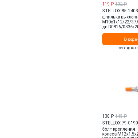
119 ₽
132 ₽
STELLOX
·
85-240
шпилька выхлопн
M10x1x12/22/37
дв.D0826/0836/2
85-24035-SX ST
В корз
сегодня в
138 ₽
145 ₽
STELLOX
·
79-019
болт крепления
колеса!M12x1.5x