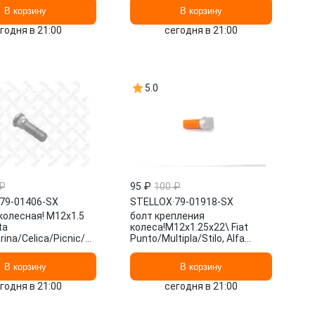
STELLOX
В корзину
В корзину
годня в 21:00
сегодня в 21:00
5.0
₽
95 ₽
100 ₽
79-01406-SX
STELLOX
·
79-01918-SX
колесная! M12x1.5
болт крепления
ta
колеса!M12x1.25x22\ Fiat
ina/Celica/Picnic/RAV-
Punto/Multipla/Stilo, Alfa
S/IS/RX 90> 79-
Romeo 147/156/166 98> 79-
 STELLOX
01918-SX STELLOX
В корзину
В корзину
годня в 21:00
сегодня в 21:00