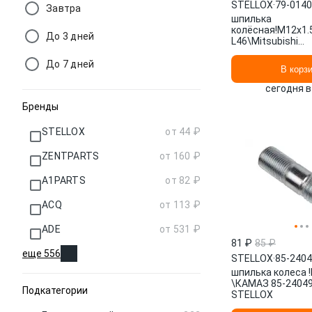
STELLOX
·
79-014
Завтра
шпилька
колёсная!M12x1.
До 3 дней
L46\Mitsubishi
Outlander/Asx/E
Wagon 91> 79-01
До 7 дней
В корз
STELLOX
сегодня в
Бренды
STELLOX
от 44 ₽
ZENTPARTS
от 160 ₽
A1PARTS
от 82 ₽
ACQ
от 113 ₽
ADE
от 531 ₽
81 ₽
85 ₽
еще 556
STELLOX
·
85-240
шпилька колеса 
\КАМАЗ 85-2404
Подкатегории
STELLOX