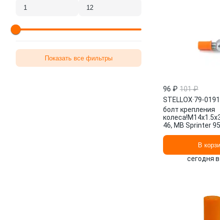
Показать все фильтры
96 ₽
101 ₽
STELLOX
·
79-019
болт крепления
колеса!M14x1.5x3
46, MB Sprinter 9
01917-SX STELL
В корз
сегодня в