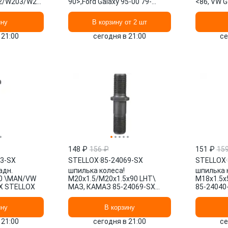
2/W203/W210/W168
90>,Ford Galaxy 95-00 79-
<86, VW G
 STELLOX
01921-SX STELLOX
01902-SX
ину
В корзину от 2 шт
 21:00
сегодня в 21:00
се
148 ₽
156 ₽
151 ₽
15
03-SX
STELLOX
·
85-24069-SX
STELLOX
·
адн.
шпилька колеса!
шпилька 
30 \MAN/VW
M20x1.5/M20x1.5x90 LHT\
M18x1.5x5
SX STELLOX
МАЗ, КАМАЗ 85-24069-SX
85-24040
STELLOX
ину
В корзину
 21:00
сегодня в 21:00
се