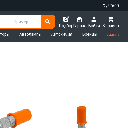
*7600
Пример
Подбор
Гараж
Войти
Корзина
яторы
Автолампы
Автохимия
Бренды
Акции