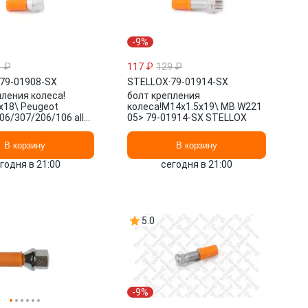
-9%
1 ₽
117 ₽
129 ₽
79-01908-SX
STELLOX
·
79-01914-SX
пления колеса!
болт крепления
х18\ Peugeot
колеса!M14x1.5x19\ MB W221
70
06/307/206/106 all
05> 79-01914-SX STELLOX
1908-SX STELLOX
В корзину
В корзину
годня в 21:00
сегодня в 21:00
5.0
-9%