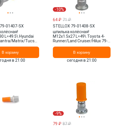
-10%
64 ₽
71 ₽
79-01407-SX
STELLOX
·
79-01408-SX
колёсная!
шпилька колёсная!
0 L=49.5\ Hyundai
M12x1.5x27 L=49\ Toyota 4-
antra/Matrix/Tucson/Solaris/ix35
Runner/Land Cruiser/Hilux 79-
-SX STELLOX
01408-SX STELLOX
В корзину
В корзину
годня в 21:00
сегодня в 21:00
-9%
79 ₽
87 ₽