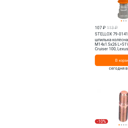
107 ₽
113 ₽
STELLOX
·
79-014
шпилька колёсна
M14x1.5х26 L=51\
Cruiser 100, Lexu
79-01411-SX ST
В корз
сегодня в
-10%