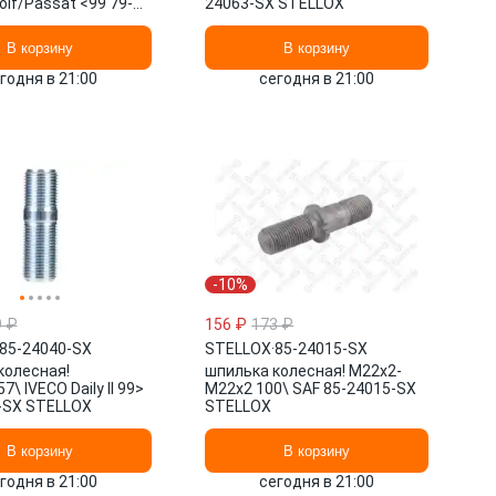
olf/Passat <99 79-
24063-SX STELLOX
 STELLOX
В корзину
В корзину
годня в 21:00
сегодня в 21:00
-10%
9 ₽
156 ₽
173 ₽
85-24040-SX
STELLOX
·
85-24015-SX
колесная!
шпилька колесная! M22x2-
7\ IVECO Daily II 99>
M22x2 100\ SAF 85-24015-SX
-SX STELLOX
STELLOX
В корзину
В корзину
годня в 21:00
сегодня в 21:00