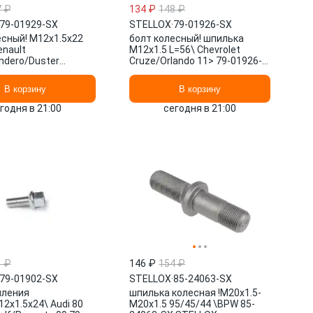
7 ₽
134 ₽
148 ₽
79-01929-SX
STELLOX
·
79-01926-SX
есный! M12x1.5х22
болт колесный! шпилька
enault
M12x1.5 L=56\ Chevrolet
ndero/Duster
Cruze/Orlando 11> 79-01926-
.5dCi 04> 79-01929-
SX STELLOX
LOX
В корзину
В корзину
годня в 21:00
сегодня в 21:00
1 ₽
146 ₽
154 ₽
79-01902-SX
STELLOX
·
85-24063-SX
пления
шпилька колесная !M20x1.5-
2x1.5x24\ Audi 80
M20x1.5 95/45/44 \BPW 85-