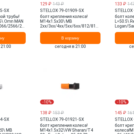
129 ₽
143 ₽
133 ₽
14
35-SX
STELLOX
·
79-01909-SX
STELLOX
·
ой трубы!
болт крепления колеса!
болт кол
.5\ Omn MAN
М14x1.5x30\ MB
L=50.5\ R
066/2566/2676
2xx/3xx/4xx/5xx/6xx/812/814/Sprinter/T1
Logan/Sa
ELLOX
95-06 79-01909-SX STELLOX
1.4/1.6/1
SX STEL
ину
В корзину
 21:00
сегодня в 21:00
се
-10%
-10%
138 ₽
153 ₽
145 ₽
16
04-SX
STELLOX
·
79-01921-SX
STELLOX
·
болт крепления колеса!
болт кре
20\ MB
M14x1.5x32\VW Sharan/T4
колеса!M1