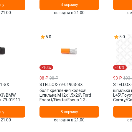
ину
В корзину
 21:00
сегодня в 21:00
се
5.0
5.0
-10%
-10%
88 ₽
98 ₽
93 ₽
103 
11-SX
STELLOX
·
79-01903-SX
STELLOX
·
болт крепления колеса!
шпилька 
33\ BMW
шпилька M12x1.5x26\ Ford
L45\Toyo
> 79-01911-
Escort/Fiesta/Focus 1.3-
Camry/Car
2.0/1.6D-2.0D 90> 79-01903-SX
4,Lexus G
STELLOX
01406-SX
ину
В корзину
 21:00
сегодня в 21:00
се