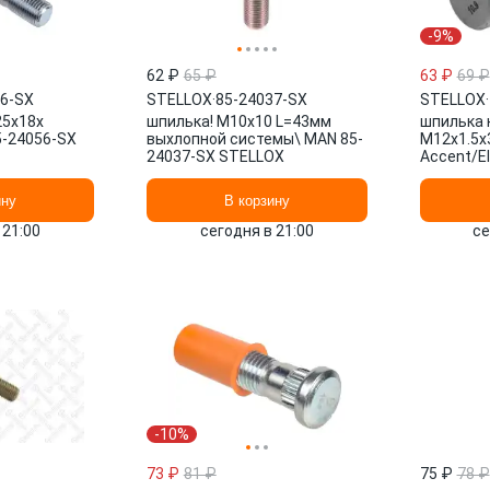
-9%
62 ₽
65 ₽
63 ₽
69 ₽
56-SX
STELLOX
·
85-24037-SX
STELLOX
·
25x18x
шпилька! М10x10 L=43мм
шпилька 
5-24056-SX
выхлопной системы\ MAN 85-
M12x1.5x3
24037-SX STELLOX
Accent/El
79-01407
ину
В корзину
 21:00
сегодня в 21:00
се
-10%
73 ₽
81 ₽
75 ₽
78 ₽