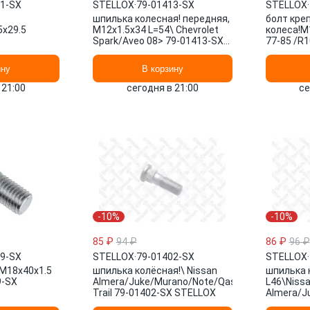
01-SX
STELLOX
·
79-01413-SX
STELLOX
·
шпилька колесная! передняя,
болт кре
5x29.5
M12x1.5x34 L=54\ Chevrolet
колеса!M
Spark/Aveo 08> 79-01413-SX
77-85 /R1
clipse/Sigma/Space
STELLOX
SX STEL
401-SX
ину
В корзину
 21:00
сегодня в 21:00
се
-10%
-10%
85 ₽
94 ₽
86 ₽
96 ₽
49-SX
STELLOX
·
79-01402-SX
STELLOX
·
!М18х40х1.5
шпилька колёсная!\ Nissan
шпилька 
9-SX
Almera/Juke/Murano/Note/Qashqai/Tiida/Tean
L46\Niss
Trail 79-01402-SX STELLOX
Almera/J
Trail 79-