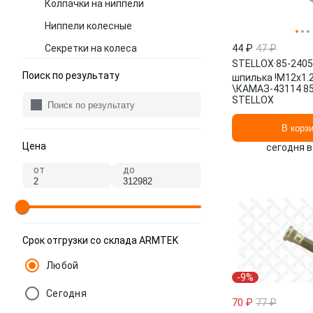
Колпачки на ниппели
Ниппели колесные
Секретки на колеса
44 ₽
47 ₽
STELLOX
·
85-240
Футорки колесные
Поиск по результату
шпилька !М12x1.
\КАМАЗ-43114 8
Центровочные кольца
STELLOX
Шайбы шпилек колесных
В корз
Эмблемы на диски
Цена
сегодня в
Колпачки на колесные болты,
от
до
гайки
Срок отгрузки со склада ARMTEK
Любой
-9%
Сегодня
70 ₽
77 ₽