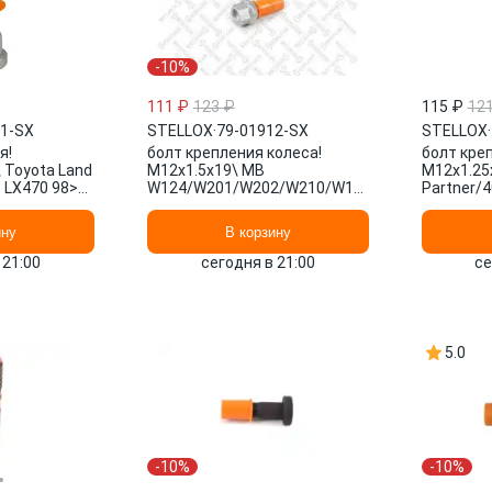
-10%
111 ₽
123 ₽
115 ₽
12
11-SX
STELLOX
·
79-01912-SX
STELLOX
·
я!
болт крепления колеса!
болт кре
 Toyota Land
M12x1.5x19\ MB
М12x1.25
s LX470 98>
W124/W201/W202/W210/W123/W126/R129/R1
Partner/4
ELLOX
93> 79-01912-SX STELLOX
95> 79-0
ину
В корзину
 21:00
сегодня в 21:00
се
5.0
-10%
-10%