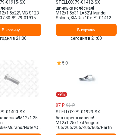
79-01915-SX
STELLOX
·
79-01412-SX
пления
шпилька колёсная!
12x1.5x22\ MB S123
M12x1.5x31 L=52\Hyundai
07 80-89 79-01915-
Solaris, KIA Rio 10> 79-01412-
LOX
SX STELLOX
В корзину
В корзину
годня в 21:00
сегодня в 21:00
5.0
-9%
87 ₽
96 ₽
79-01400-SX
STELLOX
·
79-01923-SX
колёсная!M12x1.25
болт крепл.колеса!
a/X-
an
M12x1.25x17\Peugeot
uke/Murano/Note/Qashqai/Tiida/Teana/X-
106/205/206/405/605/Partner,Citroen
01400-SX STELLOX
C3/Xantia 83> 79-01923-SX