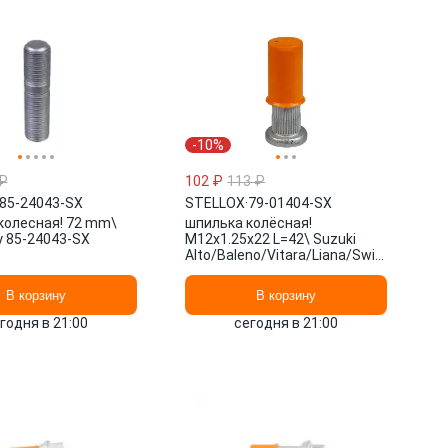
-10%
₽
102 ₽
113 ₽
85-24043-SX
STELLOX
·
79-01404-SX
колесная! 72 mm\
шпилька колёсная!
ly 85-24043-SX
M12x1.25x22 L=42\ Suzuki
Alto/Baleno/Vitara/Liana/Swift/SX4Wa
98> 79-01404-SX STELLOX
В корзину
В корзину
годня в 21:00
сегодня в 21:00