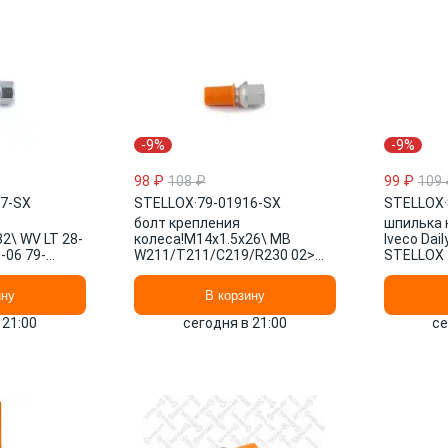
-9%
-9%
98 ₽
108 ₽
99 ₽
109 
17-SX
STELLOX
·
79-01916-SX
STELLOX
·
болт крепления
шпилька 
2\ WV LT 28-
колеса!M14x1.5x26\ MB
Iveco Dai
5-06 79-
W211/T211/C219/R230 02>
STELLOX
OX
79-01916-SX STELLOX
ину
В корзину
 21:00
сегодня в 21:00
се