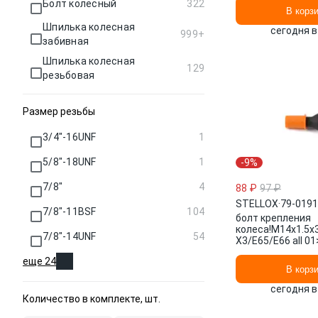
Болт колесный
322
В корз
Шпилька колесная
сегодня в
999+
забивная
Шпилька колесная
129
резьбовая
Размер резьбы
3/4"-16UNF
1
5/8"-18UNF
1
-9%
7/8"
4
88 ₽
97 ₽
STELLOX
·
79-019
7/8"-11BSF
104
болт крепления
колеса!M14x1.5x
7/8"-14UNF
54
X3/E65/E66 all 01
SX STELLOX
еще 24
В корз
сегодня в
Количество в комплекте, шт.