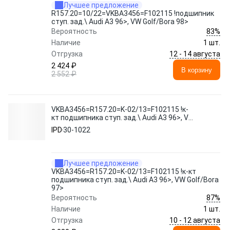
Лучшее предложение
R157.20=10/22=VKBA3456=F102115 !подшипник
ступ. зад.\ Audi A3 96>, VW Golf/Bora 98>
83%
Вероятность
Наличие
1 шт.
12 - 14 августа
Отгрузка
2 424 ₽
В корзину
2 552 ₽
VKBA3456=R157.20=K-02/13=F102115 !к-
кт подшипника ступ. зад.\ Audi A3 96>, VW
Golf/Bora 97>
IPD
30-1022
Лучшее предложение
VKBA3456=R157.20=K-02/13=F102115 !к-кт
подшипника ступ. зад.\ Audi A3 96>, VW Golf/Bora
97>
87%
Вероятность
Наличие
1 шт.
10 - 12 августа
Отгрузка