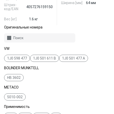
Ширина [мм]
64 мм
Штрих-
4057276159150
код/EAN
Вес [кг]
1.6 кг
Оригинальные номера
Поиск
VW
1J0 598 477
1J0 501 611 B
1J0 501 477 A
BOLINDER MUNKTELL
HB 3602
METACO
5010-002
Применимость