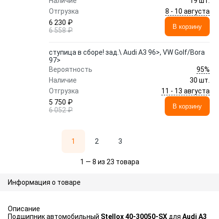
Наличие
19 шт.
8 - 10 августа
Отгрузка
6 230 ₽
В корзину
6 558 ₽
ступица в сборе! зад.\ Audi A3 96>, VW Golf/Bora
97>
95%
Вероятность
Наличие
30 шт.
11 - 13 августа
Отгрузка
5 750 ₽
В корзину
6 052 ₽
1
2
3
1 — 8 из 23 товара
Информация о товаре
Описание
Подшипник автомобильный
Stellox 40-30050-SX
для
Audi A3