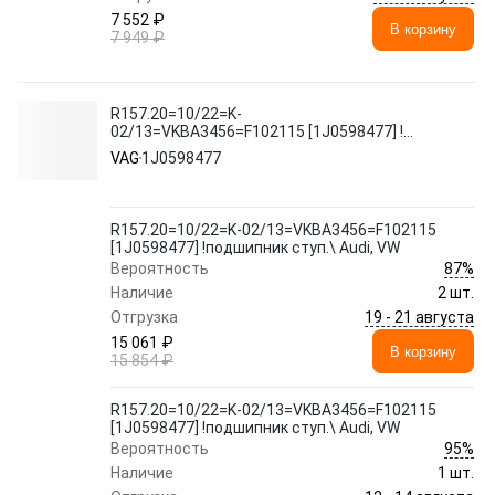
7 552 ₽
В корзину
7 949 ₽
R157.20=10/22=K-
02/13=VKBA3456=F102115 [1J0598477] !
подшипник ступ.\ Audi, VW
VAG
1J0598477
R157.20=10/22=K-02/13=VKBA3456=F102115
[1J0598477] !подшипник ступ.\ Audi, VW
87%
Вероятность
Наличие
2 шт.
19 - 21 августа
Отгрузка
15 061 ₽
В корзину
15 854 ₽
R157.20=10/22=K-02/13=VKBA3456=F102115
[1J0598477] !подшипник ступ.\ Audi, VW
95%
Вероятность
Наличие
1 шт.