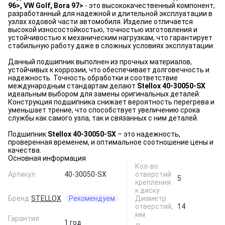
96>, VW Golf, Bora 97>
- это высококачественный компонент,
разработанный для надежной и длительной эксплуатации в
узлах ходовой части автомобиля. Изделие отличается
высокой износостойкостью, точностью изготовления и
устойчивостью к механическим нагрузкам, что гарантирует
стабильную работу даже в сложных условиях эксплуатации.
Данный подшипник выполнен из прочных материалов,
устойчивых к коррозии, что обеспечивает долговечность и
надежность. Точность обработки и соответствие
международным стандартам делают
Stellox 40-30050-SX
идеальным выбором для замены оригинальных деталей.
Конструкция подшипника снижает вероятность перегрева и
уменьшает трение, что способствует увеличению срока
службы как самого узла, так и связанных с ним деталей.
Подшипник
Stellox 40-30050-SX
– это надежность,
проверенная временем, и оптимальное соотношение цены и
качества.
Основная информация
Кол-во
Артикул
40-30050-SX
отверстий
5
крепления
к диску
Бренд
STELLOX
Рекомендуем
Диаметр
отверстий,
14
мм
Гарантия
1 год