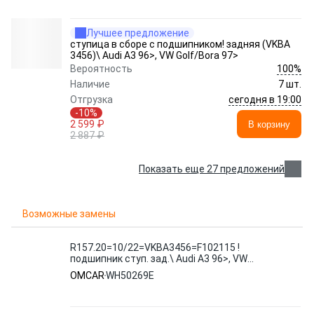
Лучшее предложение
ступица в сборе с подшипником! задняя (VKBA
3456)\ Audi A3 96>, VW Golf/Bora 97>
100%
Вероятность
Наличие
7 шт.
сегодня в 19:00
Отгрузка
-10%
2 599 ₽
В корзину
2 887 ₽
Показать еще 27 предложений
Возможные замены
R157.20=10/22=VKBA3456=F102115 !
подшипник ступ. зад.\ Audi A3 96>, VW
Golf/Bora 98>
OMCAR
WH50269E