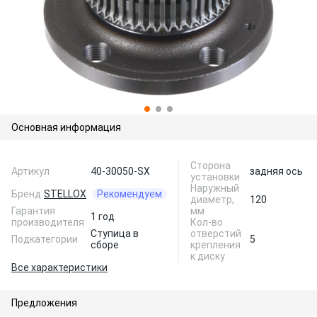
Основная информация
Сторона
Артикул
40-30050-SX
задняя ось
установки
Наружный
Бренд
STELLOX
Рекомендуем
диаметр,
120
Гарантия
мм
1 год
производителя
Кол-во
Ступица в
отверстий
Подкатегории
5
сборе
крепления
к диску
Все характеристики
Предложения