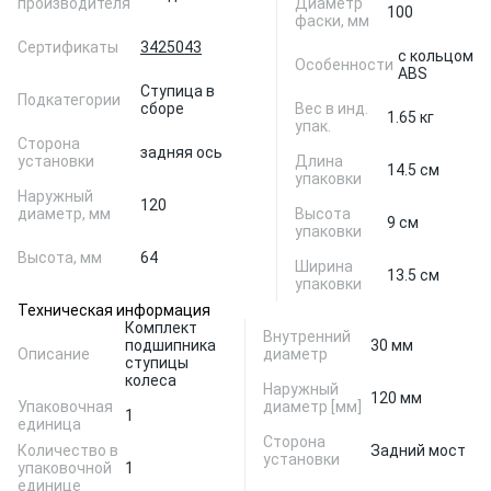
производителя
Диаметр
100
фаски, мм
Сертификаты
3425043
с кольцом
Особенности
ABS
Ступица в
Подкатегории
сборе
Вес в инд.
1.65 кг
упак.
Сторона
задняя ось
установки
Длина
14.5 см
упаковки
Наружный
120
диаметр, мм
Высота
9 см
упаковки
Высота, мм
64
Ширина
13.5 см
упаковки
Техническая информация
Комплект
Внутренний
подшипника
30 мм
Описание
диаметр
ступицы
колеса
Наружный
120 мм
Упаковочная
диаметр [мм]
1
единица
Сторона
Количество в
Задний мост
установки
упаковочной
1
единице