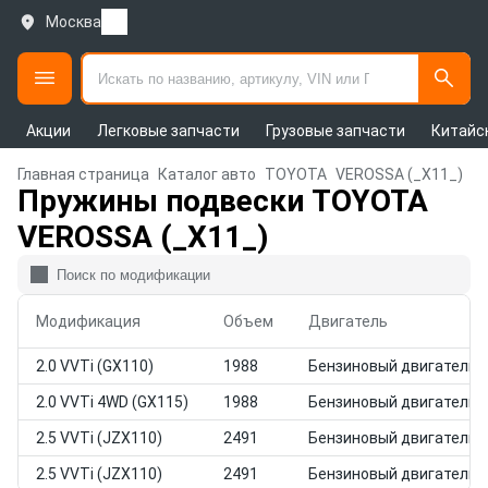
Москва
Акции
Легковые запчасти
Грузовые запчасти
Китайс
Главная страница
Каталог авто
TOYOTA
VEROSSA (_X11_)
Пружины подвески TOYOTA
VEROSSA (_X11_)
Модификация
Объем
Двигатель
2.0 VVTi (GX110)
1988
Бензиновый двигатель
2.0 VVTi 4WD (GX115)
1988
Бензиновый двигатель
2.5 VVTi (JZX110)
2491
Бензиновый двигатель
2.5 VVTi (JZX110)
2491
Бензиновый двигатель