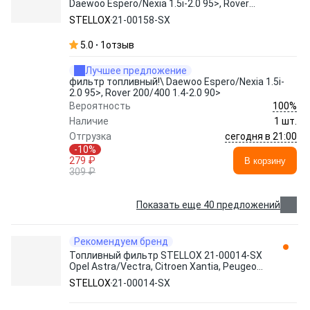
Daewoo Espero/Nexia 1.5i-2.0 95>, Rover
200/400 1.4-2.0 90>
STELLOX
21-00158-SX
5.0
1
отзыв
Лучшее предложение
фильтр топливный!\ Daewoo Espero/Nexia 1.5i-
2.0 95>, Rover 200/400 1.4-2.0 90>
100%
Вероятность
Наличие
1 шт.
сегодня в 21:00
Отгрузка
-10%
279 ₽
В корзину
309 ₽
Показать еще 40 предложений
Рекомендуем бренд
Топливный фильтр STELLOX 21-00014-SX
Opel Astra/Vectra, Citroen Xantia, Peugeot
306 1.4-2.0 88>
STELLOX
21-00014-SX