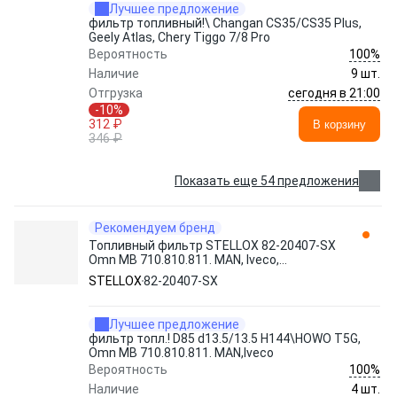
Лучшее предложение
фильтр топливный!\ Changan CS35/CS35 Plus,
Geely Atlas, Chery Tiggo 7/8 Pro
100%
Вероятность
Наличие
9 шт.
сегодня в 21:00
Отгрузка
-10%
312 ₽
В корзину
346 ₽
Показать еще 54 предложения
Рекомендуем бренд
Топливный фильтр STELLOX 82-20407-SX
Omn MB 710.810.811. MAN, Iveco,
TERMOKING
STELLOX
82-20407-SX
Лучшее предложение
фильтр топл.! D85 d13.5/13.5 H144\HOWO T5G,
Omn MB 710.810.811. MAN,Iveco
100%
Вероятность
Наличие
4 шт.