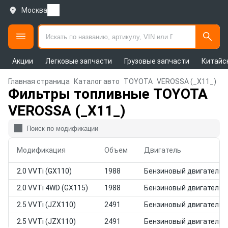
Москва
Акции
Легковые запчасти
Грузовые запчасти
Китайс
Главная страница
Каталог авто
TOYOTA
VEROSSA (_X11_)
Фильтры топливные TOYOTA
VEROSSA (_X11_)
Модификация
Объем
Двигатель
2.0 VVTi (GX110)
1988
Бензиновый двигатель
2.0 VVTi 4WD (GX115)
1988
Бензиновый двигатель
2.5 VVTi (JZX110)
2491
Бензиновый двигатель
2.5 VVTi (JZX110)
2491
Бензиновый двигатель