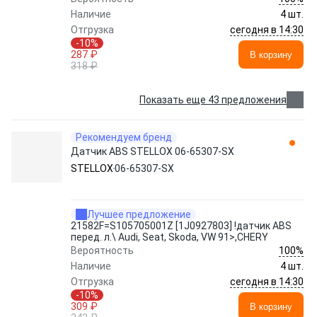
Наличие
4 шт.
сегодня в 14:30
Отгрузка
-10%
287 ₽
В корзину
318 ₽
Показать еще 43 предложения
Рекомендуем бренд
Датчик ABS STELLOX 06-65307-SX
STELLOX
06-65307-SX
Лучшее предложение
21582F=S105705001Z [1J0927803] !датчик ABS
перед. л.\ Audi, Seat, Skoda, VW 91>,CHERY
100%
Вероятность
Наличие
4 шт.
сегодня в 14:30
Отгрузка
-10%
309 ₽
В корзину