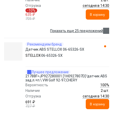
Наличие
2 шт.
сегодня в 14:30
Отгрузка
-10%
635 ₽
В корзину
705 ₽
Показать еще 25 предложений
Рекомендуем бренд
Датчик ABS STELLOX 06-65326-SX
STELLOX
06-65326-SX
Лучшее предложение
21788F=JP927280001 [1H0927807D] !датчик ABS
зад.л.+п.\ VW Golf 92-97,CHERY
100%
Вероятность
Наличие
2 шт.
сегодня в 14:30
Отгрузка
691 ₽
В корзину
727 ₽