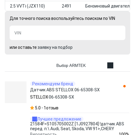
2.5 VVTi (JZX110)
2491
Бензиновый двигатель
Для точного поиска воспользуйтесь поиском по VIN
или оставьте
заявку на подбор
Выбор ARMTEK
Рекомендуем бренд
Датчик ABS STELLOX 06-65308-SX
STELLOX
06-65308-SX
5.0
1
отзыв
Лучшее предложение
21584F=S105705002Z [1J0927804] !датчик ABS
перед. п.\ Audi, Seat, Skoda, VW 91>,CHERY
100%
Вероятность