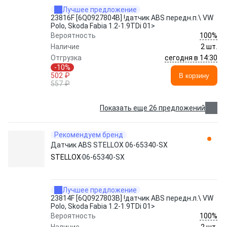
Лучшее предложение
23816F [6Q0927804B] !датчик ABS передн.п.\ VW
Polo, Skoda Fabia 1.2-1.9TDi 01>
100%
Вероятность
Наличие
2 шт.
сегодня в 14:30
Отгрузка
-10%
502 ₽
В корзину
557 ₽
Показать еще 26 предложений
Рекомендуем бренд
Датчик ABS STELLOX 06-65340-SX
STELLOX
06-65340-SX
Лучшее предложение
23814F [6Q0927803B] !датчик ABS передн.л.\ VW
Polo, Skoda Fabia 1.2-1.9TDi 01>
100%
Вероятность