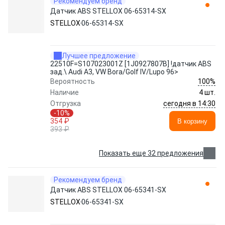
Рекомендуем бренд
Датчик ABS STELLOX 06-65314-SX
STELLOX
06-65314-SX
Лучшее предложение
22510F=S107023001Z [1J0927807B] !датчик ABS
зад.\ Audi A3, VW Bora/Golf IV/Lupo 96>
100%
Вероятность
Наличие
4 шт.
сегодня в 14:30
Отгрузка
-10%
354 ₽
В корзину
393 ₽
Показать еще 32 предложения
Рекомендуем бренд
Датчик ABS STELLOX 06-65341-SX
STELLOX
06-65341-SX