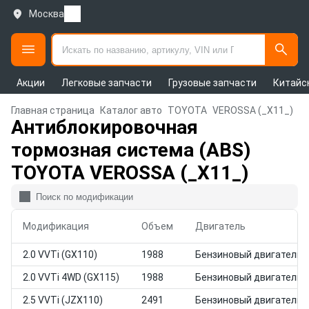
Москва
Акции
Легковые запчасти
Грузовые запчасти
Китайс
Главная страница
Каталог авто
TOYOTA
VEROSSA (_X11_)
Антиблокировочная
тормозная система (ABS)
TOYOTA VEROSSA (_X11_)
Модификация
Объем
Двигатель
2.0 VVTi (GX110)
1988
Бензиновый двигатель
2.0 VVTi 4WD (GX115)
1988
Бензиновый двигатель
2.5 VVTi (JZX110)
2491
Бензиновый двигатель