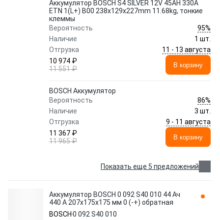
Аккумулятор BOSCH S4 SILVER 12V 45AH 330A
ETN 1(L+) B00 238x129x227mm 11.68kg, тонкие
клеммы
95%
Вероятность
Наличие
1 шт.
11 - 13 августа
Отгрузка
10 974 ₽
В корзину
11 551 ₽
BOSCH Аккумулятор
86%
Вероятность
Наличие
3 шт.
9 - 11 августа
Отгрузка
11 367 ₽
В корзину
11 965 ₽
Показать еще 5 предложений
Аккумулятор BOSCH 0 092 S40 010 44 Ач
440 А 207x175x175 мм 0 (-+) обратная
BOSCH
0 092 S40 010