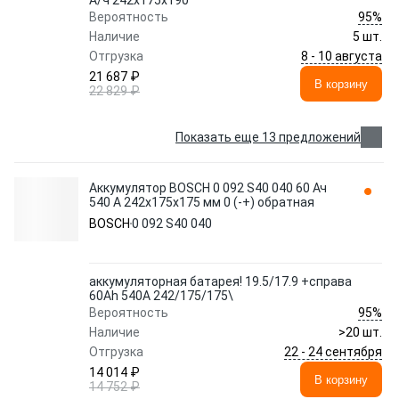
А/ч 242x175x190
95%
Вероятность
Наличие
5 шт.
8 - 10 августа
Отгрузка
21 687 ₽
В корзину
22 829 ₽
Показать еще 13 предложений
Аккумулятор BOSCH 0 092 S40 040 60 Ач
540 А 242x175x175 мм 0 (-+) обратная
BOSCH
0 092 S40 040
аккумуляторная батарея! 19.5/17.9 +справа
60Ah 540A 242/175/175\
95%
Вероятность
Наличие
>20 шт.
22 - 24 сентября
Отгрузка
14 014 ₽
В корзину
14 752 ₽