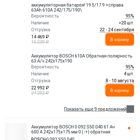
аккумуляторная батарея! 19.5/17.9 +справа
63Ah 610A 242/175/190\
95%
Вероятность
Наличие
>20 шт.
22 - 24 сентября
Отгрузка
14 469 ₽
В корзину
15 230 ₽
Аккумулятор BOSCH 610A Обратная полярность
63 А/ч 242x175x190
95%
Вероятность
Наличие
4 шт.
8 - 10 августа
Отгрузка
22 992 ₽
В корзину
24 202 ₽
Показать еще 9 предложений
Аккумулятор BOSCH 0 092 S50 040 61 Ач
600 А 242x175x175 мм 0 (-+) обратная
BOSCH
0 092 S50 040