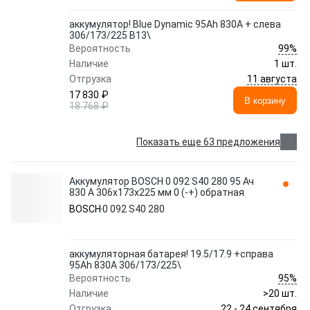
аккумулятор! Blue Dynamic 95Ah 830A + слева
306/173/225 B13\
99%
Вероятность
Наличие
1 шт.
11 августа
Отгрузка
17 830 ₽
В корзину
18 768 ₽
Показать еще 63 предложения
Аккумулятор BOSCH 0 092 S40 280 95 Ач
830 А 306x173x225 мм 0 (-+) обратная
BOSCH
0 092 S40 280
аккумуляторная батарея! 19.5/17.9 +справа
95Ah 830A 306/173/225\
95%
Вероятность
Наличие
>20 шт.
22 - 24 сентября
Отгрузка