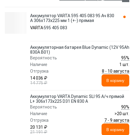
Аккумулятор VARTA 595 405 083 95 Ач 830
А 306x173x225 мм 1 (+-) прямая
VARTA
595 405 083
Аккумуляторная батарея Blue Dynamic (12V 95Ah
830A B01)
95%
Вероятность
Наличие
1 шт.
8 - 10 августа
Отгрузка
14 036 ₽
В корзину
14 775 ₽
Аккумулятор VARTA Dynamic SLI 95 А/ч прямой
L+ 306x173x225 D31 EN 830 А
90%
Вероятность
Наличие
>20 шт.
7 - 9 августа
Отгрузка
20 131 ₽
В корзину
21 191 ₽