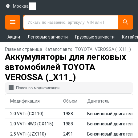
Москва
Акции
Легковые запчасти
Грузовые запчасти
Китайс
Главная страница
Каталог авто
TOYOTA
VEROSSA (_X11_)
Аккумуляторы для легковых
автомобилей TOYOTA
VEROSSA (_X11_)
Модификация
Объем
Двигатель
2.0 VVTi (GX110)
1988
Бензиновый двигатель
2.0 VVTi 4WD (GX115)
1988
Бензиновый двигатель
2.5 VVTi (JZX110)
2491
Бензиновый двигатель