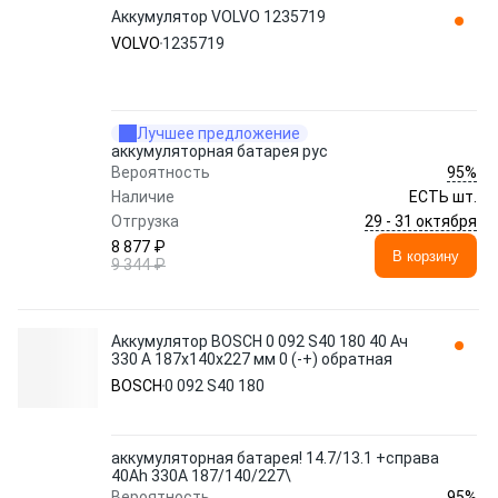
Аккумулятор VOLVO 1235719
VOLVO
1235719
Лучшее предложение
аккумуляторная батарея рус
95%
Вероятность
Наличие
ЕСТЬ шт.
29 - 31 октября
Отгрузка
8 877 ₽
В корзину
9 344 ₽
Аккумулятор BOSCH 0 092 S40 180 40 Ач
330 А 187x140x227 мм 0 (-+) обратная
BOSCH
0 092 S40 180
аккумуляторная батарея! 14.7/13.1 +справа
40Ah 330A 187/140/227\
95%
Вероятность