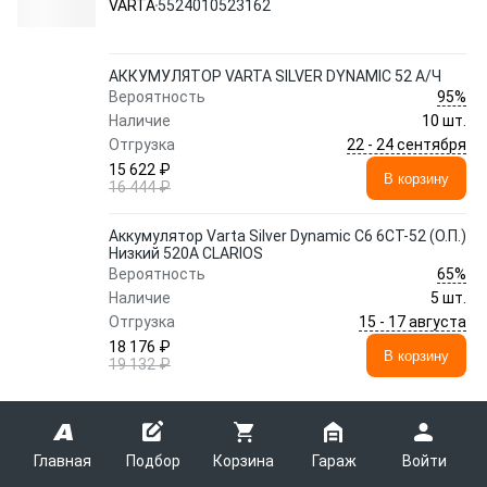
VARTA
5524010523162
АККУМУЛЯТОР VARTA SILVER DYNAMIC 52 А/Ч
95%
Вероятность
Наличие
10 шт.
22 - 24 сентября
Отгрузка
15 622 ₽
В корзину
16 444 ₽
Аккумулятор Varta Silver Dynamic C6 6СТ-52 (О.П.)
Низкий 520А CLARIOS
65%
Вероятность
Наличие
5 шт.
15 - 17 августа
Отгрузка
18 176 ₽
В корзину
19 132 ₽
Показать еще 1 предложение
Главная
Подбор
Корзина
Гараж
Войти
Аккумулятор BOSCH 0 092 S30 080 70 Ач