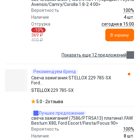
Avensis/Camry/Corolla 1.8-2.4 00>
100%
Вероятность
Наличие
4 шт.
сегодня в 15:00
Отгрузка
-10%
369 ₽
В корзину
410 ₽
Показать еще 12 предложений
Рекомендуем бренд
Свеча зажигания STELLOX 229 785-SX
Ford
Fiesta/Escort/Mondeo/Focus/Ka/Puma
STELLOX
229 785-SX
1.3-1.8 90>
5.0
2
отзыва
Лучшее предложение
свеча зажигания! (7586/PTR5A13) платина\ FAW
Besturn X80, Ford Escort/Fiesta/Focus 90>
100%
Вероятность
Наличие
8 шт.