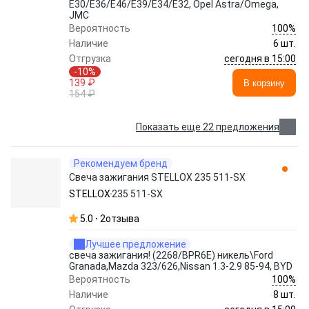
E30/E36/E46/E39/E34/E32, Opel Astra/Omega,
JMC
100%
Вероятность
Наличие
6 шт.
сегодня в 15:00
Отгрузка
-10%
139 ₽
В корзину
154 ₽
Показать еще 22 предложения
Рекомендуем бренд
Свеча зажигания STELLOX 235 511-SX
STELLOX
235 511-SX
5.0
2
отзыва
Лучшее предложение
свеча зажигания! (2268/BPR6E) никель\Ford
Granada,Mazda 323/626,Nissan 1.3-2.9 85-94, BYD
100%
Вероятность
Наличие
8 шт.