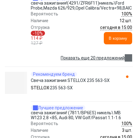
свеча зажигания!(4291/ZFR6F11)никель\Ford
Probe,Mazda 626/929,Opel Calibra/Vectra<98,BAIC
100%
Вероятность
Наличие
12 шт.
сегодня в 15:00
Отгрузка
-10%
114 ₽
В корзину
127 ₽
Показать еще 20 предложений
Рекомендуем бренд
Свеча зажигания STELLOX 235 563-SX
STELLOX
235 563-SX
Лучшее предложение
свеча зажигания! (7811/BP6ES) никель\ MB
W123 2.8 <85, Audi 80, VW Golf/Passat 1.1-1.6
100%
Вероятность
Наличие
3 шт.
сегодня в 15:00
Отгрузка