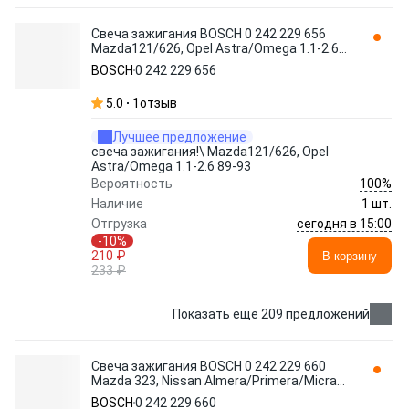
Свеча зажигания BOSCH 0 242 229 656
Mazda121/626, Opel Astra/Omega 1.1-2.6
89-93
BOSCH
0 242 229 656
5.0
1
отзыв
Лучшее предложение
свеча зажигания!\ Mazda121/626, Opel
Astra/Omega 1.1-2.6 89-93
100%
Вероятность
Наличие
1 шт.
сегодня в 15:00
Отгрузка
-10%
210 ₽
В корзину
233 ₽
Показать еще 209 предложений
Свеча зажигания BOSCH 0 242 229 660
Mazda 323, Nissan Almera/Primera/Micra
1.0-2.5i 91>
BOSCH
0 242 229 660