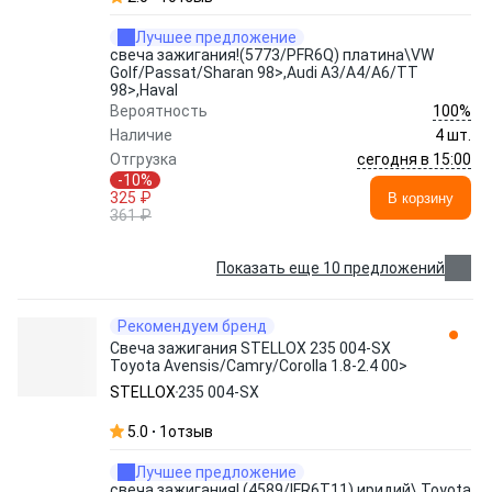
Лучшее предложение
свеча зажигания!(5773/PFR6Q) платина\VW
Golf/Passat/Sharan 98>,Audi A3/A4/A6/TT
98>,Haval
100%
Вероятность
Наличие
4 шт.
сегодня в 15:00
Отгрузка
-10%
325 ₽
В корзину
361 ₽
Показать еще 10 предложений
Рекомендуем бренд
Свеча зажигания STELLOX 235 004-SX
Toyota Avensis/Camry/Corolla 1.8-2.4 00>
STELLOX
235 004-SX
5.0
1
отзыв
Лучшее предложение
свеча зажигания! (4589/IFR6T11) иридий\ Toyota