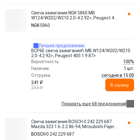
Свеча зажигания NGK 5860 MB
W124/W202/W210 2.0-4.2 92>, Peugeot 405
1.9 87>
NGK
5860
Лучшее предложение
BCP6E свеча зажигания!\ MB W124/W202/W210
2.0-4.2 92>, Peugeot 405 1.9 87>
100%
Вероятность
Наличие
1 шт.
сегодня в 15:00
Отгрузка
241 ₽
В корзину
253 ₽
Показать еще 68 предложений
Свеча зажигания BOSCH 0 242 229 687
Mazda 323 1.6-2.2 86-94, Mitsubishi Pajero
2.6 88-00
BOSCH
0 242 229 687