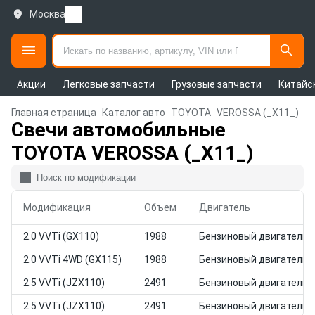
Москва
Акции
Легковые запчасти
Грузовые запчасти
Китайс
Главная страница
Каталог авто
TOYOTA
VEROSSA (_X11_)
Свечи автомобильные
TOYOTA VEROSSA (_X11_)
Модификация
Объем
Двигатель
2.0 VVTi (GX110)
1988
Бензиновый двигатель
2.0 VVTi 4WD (GX115)
1988
Бензиновый двигатель
2.5 VVTi (JZX110)
2491
Бензиновый двигатель
2.5 VVTi (JZX110)
2491
Бензиновый двигатель