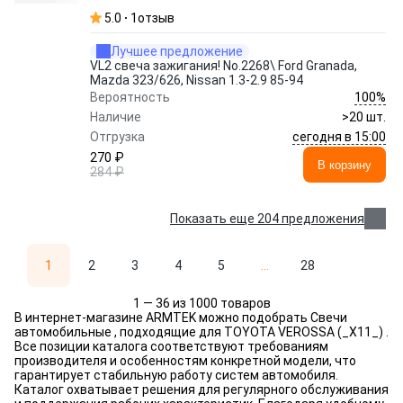
5.0
1
отзыв
Лучшее предложение
VL2 свеча зажигания! No.2268\ Ford Granada,
Mazda 323/626, Nissan 1.3-2.9 85-94
100%
Вероятность
Наличие
>20 шт.
сегодня в 15:00
Отгрузка
270 ₽
В корзину
284 ₽
Показать еще 204 предложения
1
2
3
4
5
...
28
1 — 36 из 1000 товаров
В интернет-магазине ARMTEK можно подобрать Свечи
автомобильные , подходящие для TOYOTA VEROSSA (_X11_) .
Все позиции каталога соответствуют требованиям
производителя и особенностям конкретной модели, что
гарантирует стабильную работу систем автомобиля.
Каталог охватывает решения для регулярного обслуживания