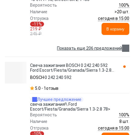
100%
Вероятность
Наличие
>20 шт.
сегодня в 15:00
Отгрузка
-11%
219 ₽
В корзину
245 ₽
Показать еще 206 предложений
Свеча зажигания BOSCH 0 242 240 592
Ford Escort/Fiesta/Granada/Sierra 1.3-2.8
78>
BOSCH
0 242 240 592
5.0
1
отзыв
Лучшее предложение
свеча зажигания!\ Ford
Escort/Fiesta/Granada/Sierra 1.3-2.8 78>
100%
Вероятность
Наличие
8 шт.
сегодня в 15:00
Отгрузка
-10%