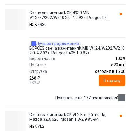
Свеча зажигания NGK 4930 MB
W124/W202/W210 2.0-4.2 92>, Peugeot 405
1.9 87>
NGK
4930
Лучшее предложение
BCP6ES свеча зажигания!\ MB W124/W202/W210
2.0-4.2 92>, Peugeot 405 1.9 87>
100%
Вероятность
Наличие
>20 шт.
сегодня в 15:00
Отгрузка
268 ₽
В корзину
282 ₽
Показать еще 177 предложений
Свеча зажигания NGK VL2 Ford Granada,
Mazda 323/626, Nissan 1.3-2.9 85-94
NGK
VL2