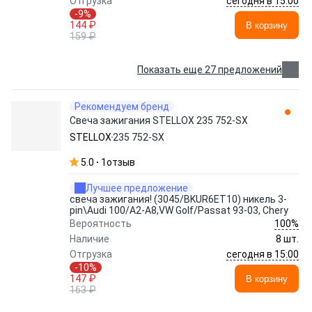
сегодня в 15:00
Отгрузка
-9%
144 ₽
В корзину
159 ₽
Показать еще 27 предложений
Рекомендуем бренд
Свеча зажигания STELLOX 235 752-SX
STELLOX
235 752-SX
5.0
1
отзыв
Лучшее предложение
свеча зажигания! (3045/BKUR6ET10) никель 3-
pin\Audi 100/A2-A8,VW Golf/Passat 93-03, Chery
100%
Вероятность
Наличие
8 шт.
сегодня в 15:00
Отгрузка
-10%
147 ₽
В корзину
163 ₽