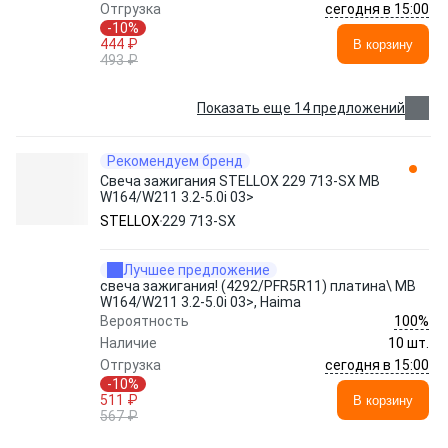
сегодня в 15:00
Отгрузка
-10%
444 ₽
В корзину
493 ₽
Показать еще 14 предложений
Рекомендуем бренд
Свеча зажигания STELLOX 229 713-SX MB
W164/W211 3.2-5.0i 03>
STELLOX
229 713-SX
Лучшее предложение
свеча зажигания! (4292/PFR5R11) платина\ MB
W164/W211 3.2-5.0i 03>, Haima
100%
Вероятность
Наличие
10 шт.
сегодня в 15:00
Отгрузка
-10%
511 ₽
В корзину
567 ₽