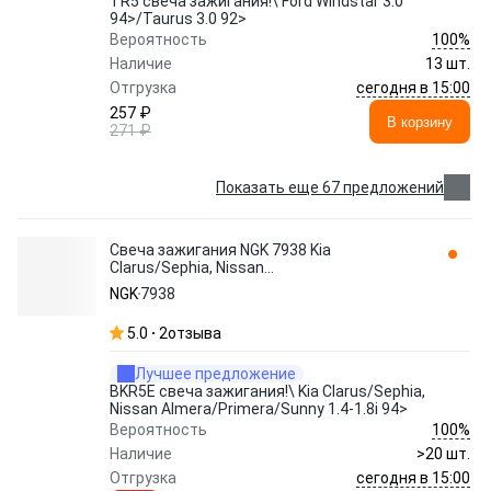
TR5 свеча зажигания!\ Ford Windstar 3.0
94>/Taurus 3.0 92>
100%
Вероятность
Наличие
13 шт.
сегодня в 15:00
Отгрузка
257 ₽
В корзину
271 ₽
Показать еще 67 предложений
Свеча зажигания NGK 7938 Kia
Clarus/Sephia, Nissan
Almera/Primera/Sunny 1.4-1.8i 94>
NGK
7938
5.0
2
отзыва
Лучшее предложение
BKR5E свеча зажигания!\ Kia Clarus/Sephia,
Nissan Almera/Primera/Sunny 1.4-1.8i 94>
100%
Вероятность
Наличие
>20 шт.
сегодня в 15:00
Отгрузка