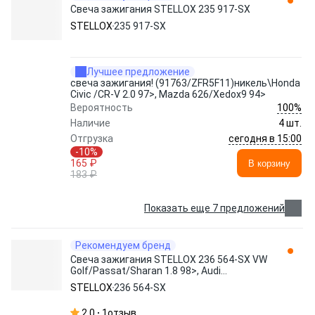
Свеча зажигания STELLOX 235 917-SX
STELLOX
235 917-SX
Лучшее предложение
свеча зажигания! (91763/ZFR5F11)никель\Honda
Civic /CR-V 2.0 97>, Mazda 626/Xedox9 94>
100%
Вероятность
Наличие
4 шт.
сегодня в 15:00
Отгрузка
-10%
165 ₽
В корзину
183 ₽
Показать еще 7 предложений
Рекомендуем бренд
Свеча зажигания STELLOX 236 564-SX VW
Golf/Passat/Sharan 1.8 98>, Audi
A3/A4/A6/TT 1.8/2.7 98>
STELLOX
236 564-SX
2.0
1
отзыв