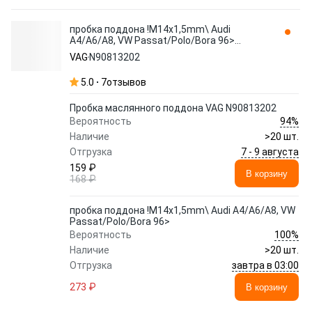
пробка поддона !M14x1,5mm\ Audi
A4/A6/A8, VW Passat/Polo/Bora 96>
N90813202 VAG
VAG
N90813202
5.0
7
отзывов
Пробка маслянного поддона VAG N90813202
94%
Вероятность
Наличие
>20 шт.
7 - 9 августа
Отгрузка
159 ₽
В корзину
168 ₽
пробка поддона !M14x1,5mm\ Audi A4/A6/A8, VW
Passat/Polo/Bora 96>
100%
Вероятность
Наличие
>20 шт.
завтра в 03:00
Отгрузка
273 ₽
В корзину