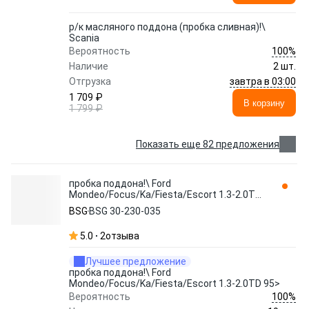
р/к масляного поддона (пробка сливная)!\
Scania
100%
Вероятность
Наличие
2 шт.
завтра в 03:00
Отгрузка
1 709 ₽
В корзину
1 799 ₽
Показать еще 82 предложения
пробка поддона!\ Ford
Mondeo/Focus/Ka/Fiesta/Escort 1.3-2.0TD
95> BSG 30-230-035 BSG
BSG
BSG 30-230-035
5.0
2
отзыва
Лучшее предложение
пробка поддона!\ Ford
Mondeo/Focus/Ka/Fiesta/Escort 1.3-2.0TD 95>
100%
Вероятность