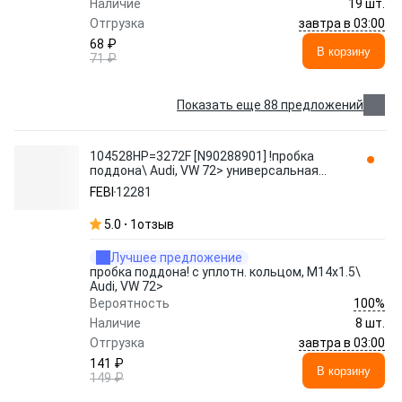
Наличие
19 шт.
завтра в 03:00
Отгрузка
68 ₽
В корзину
71 ₽
Показать еще 88 предложений
104528HP=3272F [N90288901] !пробка
поддона\ Audi, VW 72> универсальная
M14x1,5 12281 FEBI
FEBI
12281
5.0
1
отзыв
Лучшее предложение
пробка поддона! с уплотн. кольцом, M14x1.5\
Audi, VW 72>
100%
Вероятность
Наличие
8 шт.
завтра в 03:00
Отгрузка
141 ₽
В корзину
149 ₽