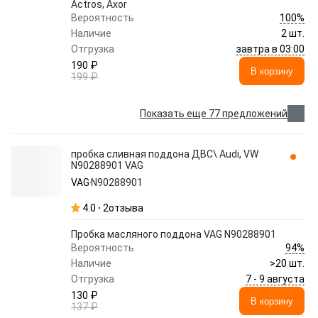
Actros, Axor
100%
Вероятность
Наличие
2 шт.
завтра в 03:00
Отгрузка
190 ₽
В корзину
199 ₽
Показать еще 77 предложений
пробка сливная поддона ДВС\ Audi, VW
N90288901 VAG
VAG
N90288901
4.0
2
отзыва
Пробка масляного поддона VAG N90288901
94%
Вероятность
Наличие
>20 шт.
7 - 9 августа
Отгрузка
130 ₽
В корзину
137 ₽