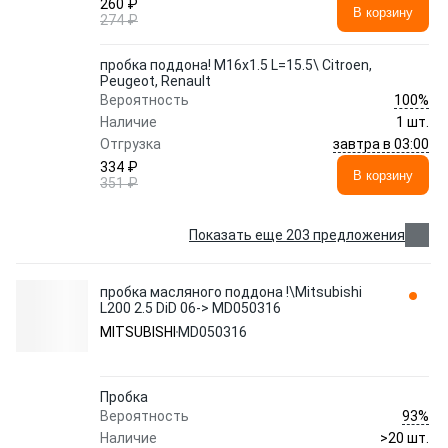
260 ₽
В корзину
274 ₽
пробка поддона! M16х1.5 L=15.5\ Citroen,
Peugeot, Renault
100%
Вероятность
Наличие
1 шт.
завтра в 03:00
Отгрузка
334 ₽
В корзину
351 ₽
Показать еще 203 предложения
пробка масляного поддона !\Mitsubishi
L200 2.5 DiD 06-> MD050316
MITSUBISHI
MD050316
Пробка
93%
Вероятность
Наличие
>20 шт.