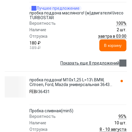
Лучшее предложение
пробка поддона масляного! (м)двигателя\Iveco
TURBOSTAR
100%
Вероятность
Наличие
2 шт.
завтра в 03:00
Отгрузка
180 ₽
В корзину
189 ₽
Показать еще 8 предложений
пробка поддона! M10х1,25 L=13\ BMW,
Citroen, Ford, Mazda универсальная 36431
FEBI
FEBI
36431
Пробка сливная(min5)
95%
Вероятность
Наличие
10 шт.
8 - 10 августа
Отгрузка