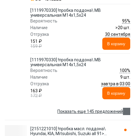
[1119970330] !пробка поддона\ MB
универсальная М14x1,5x24
95%
Вероятность
Наличие
>20 шт.
30 сентября
Отгрузка
151 ₽
В корзину
159 ₽
[1119970330] !пробка поддона\ MB
универсальная М14x1,5x24
100%
Вероятность
Наличие
9 шт.
завтра в 03:00
Отгрузка
163 ₽
В корзину
172 ₽
Показать еще 145 предложений
[2151221010] !пробка масл. поддона\
Hyundai, KIA, Mitsubishi, Suzuki all 91>