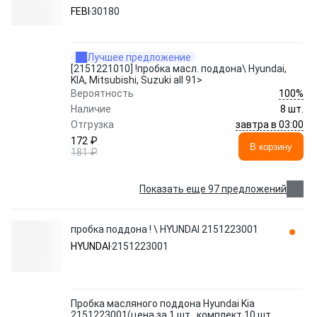
30180 FEBI
FEBI
30180
Лучшее предложение
[2151221010] !пробка масл. поддона\ Hyundai,
KIA, Mitsubishi, Suzuki all 91>
100%
Вероятность
Наличие
8 шт.
завтра в 03:00
Отгрузка
172 ₽
В корзину
181 ₽
Показать еще 97 предложений
пробка поддона ! \ HYUNDAI 2151223001
HYUNDAI
2151223001
Пробка масляного поддона Hyundai Kia
2151223001(цена за 1 шт., комплект 10 шт.,