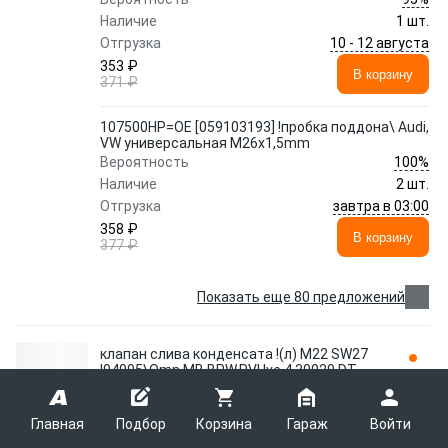
Наличие
1 шт.
10 - 12 августа
Отгрузка
353 ₽
В корзину
371 ₽
107500HP=OE [059103193] !пробка поддона\ Audi,
VW универсальная M26x1,5mm
100%
Вероятность
Наличие
2 шт.
завтра в 03:00
Отгрузка
358 ₽
В корзину
377 ₽
Показать еще 80 предложений
клапан слива конденсата !(л) M22 SW27
I94095\Omn MB,BPW,RVI,Ive 4.30029 DT
DT
4.30029
Главная
Подбор
Корзина
Гараж
Войти