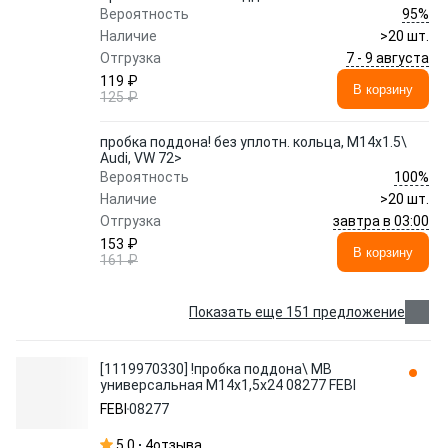
95%
Вероятность
Наличие
>20 шт.
7 - 9 августа
Отгрузка
119 ₽
В корзину
125 ₽
пробка поддона! без уплотн. кольца, M14x1.5\
Audi, VW 72>
100%
Вероятность
Наличие
>20 шт.
завтра в 03:00
Отгрузка
153 ₽
В корзину
161 ₽
Показать еще 151 предложение
[1119970330] !пробка поддона\ MB
универсальная М14x1,5x24 08277 FEBI
FEBI
08277
5.0
4
отзыва