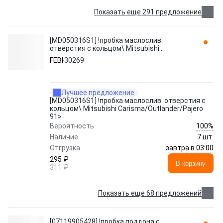
Показать еще 291 предложение
[MD050316S1] !пробка маслослив.
отверстия с кольцом\ Mitsubishi
Carisma/Outlander/Pajero 91> 30269 FEBI
FEBI
30269
Лучшее предложение
[MD050316S1] !пробка маслослив. отверстия с
кольцом\ Mitsubishi Carisma/Outlander/Pajero
91>
100%
Вероятность
Наличие
7 шт.
завтра в 03:00
Отгрузка
295 ₽
В корзину
311 ₽
Показать еще 68 предложений
[07119905428] !пробка поддона с