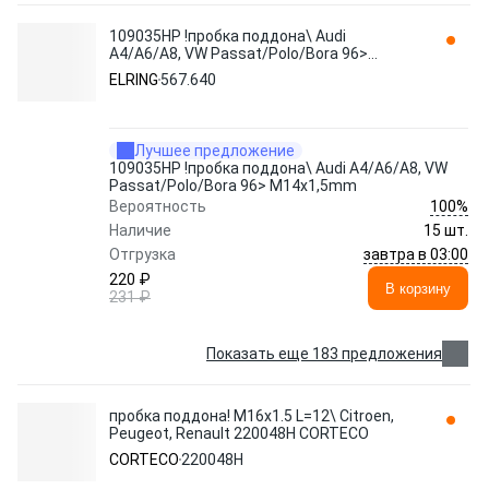
109035HP !пробка поддона\ Audi
A4/A6/A8, VW Passat/Polo/Bora 96>
M14x1,5mm 567.640 ELRING
ELRING
567.640
Лучшее предложение
109035HP !пробка поддона\ Audi A4/A6/A8, VW
Passat/Polo/Bora 96> M14x1,5mm
100%
Вероятность
Наличие
15 шт.
завтра в 03:00
Отгрузка
220 ₽
В корзину
231 ₽
Показать еще 183 предложения
пробка поддона! M16х1.5 L=12\ Citroen,
Peugeot, Renault 220048H CORTECO
CORTECO
220048H