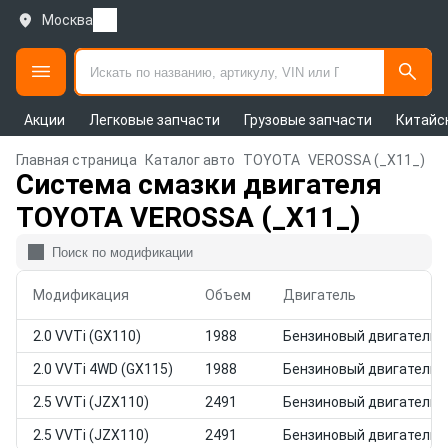
Москва
Акции
Легковые запчасти
Грузовые запчасти
Китайс
Главная страница
Каталог авто
TOYOTA
VEROSSA (_X11_)
Система смазки двигателя
TOYOTA VEROSSA (_X11_)
Модификация
Объем
Двигатель
2.0 VVTi (GX110)
1988
Бензиновый двигатель
2.0 VVTi 4WD (GX115)
1988
Бензиновый двигатель
2.5 VVTi (JZX110)
2491
Бензиновый двигатель
2.5 VVTi (JZX110)
2491
Бензиновый двигатель