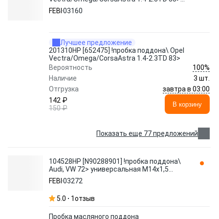
03160 FEBI
FEBI
03160
Лучшее предложение
201310HP [652475] !пробка поддона\ Opel
Vectra/Omega/CorsaAstra 1.4-2.3TD 83>
100%
Вероятность
Наличие
3 шт.
завтра в 03:00
Отгрузка
142 ₽
В корзину
150 ₽
Показать еще 77 предложений
104528HP [N90288901] !пробка поддона\
Audi, VW 72> универсальная M14x1,5
03272 FEBI
FEBI
03272
5.0
1
отзыв
Пробка масляного поддона