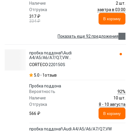
Наличие
2 шт.
завтра в 03:00
Отгрузка
317 ₽
В корзину
334 ₽
Показать еще 92 предложения
пробка поддона!\Audi
A4/A5/A6/A7/Q7,VW
Polo5/Amarok/Touareg/Phaeton 220150S
CORTECO
220150S
CORTECO
5.0
1
отзыв
Пробка поддона
92%
Вероятность
Наличие
10 шт.
8 - 10 августа
Отгрузка
566 ₽
В корзину
пробка поддона!\Audi A4/A5/A6/A7/Q7,VW