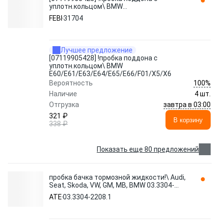
уплотн.кольцом\ BMW
E60/E61/E63/E64/E65/E66/F01/X5/X6
FEBI
31704
31704 FEBI
Лучшее предложение
[07119905428] !пробка поддона с
уплотн.кольцом\ BMW
E60/E61/E63/E64/E65/E66/F01/X5/X6
100%
Вероятность
Наличие
4 шт.
завтра в 03:00
Отгрузка
321 ₽
В корзину
338 ₽
Показать еще 80 предложений
пробка бачка тормозной жидкости!\ Audi,
Seat, Skoda, VW, GM, MB, BMW 03.3304-
2208.1 ATE
ATE
03.3304-2208.1