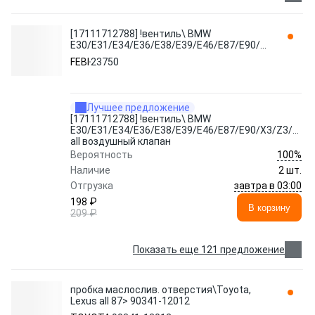
[17111712788] !вентиль\ BMW
E30/E31/E34/E36/E38/E39/E46/E87/E90/X3/Z3/Z4
all воздушный клапан 23750 FEBI
FEBI
23750
Лучшее предложение
[17111712788] !вентиль\ BMW
E30/E31/E34/E36/E38/E39/E46/E87/E90/X3/Z3/Z4
all воздушный клапан
100%
Вероятность
Наличие
2 шт.
завтра в 03:00
Отгрузка
198 ₽
В корзину
209 ₽
Показать еще 121 предложение
пробка маслослив. отверстия\Toyota,
Lexus all 87> 90341-12012