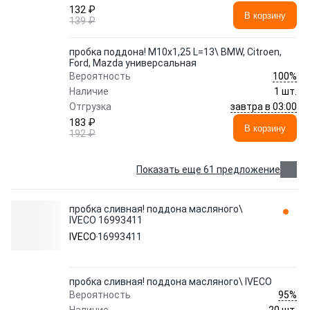
132 ₽
В корзину
139 ₽
пробка поддона! M10х1,25 L=13\ BMW, Citroen,
Ford, Mazda универсальная
100%
Вероятность
Наличие
1 шт.
завтра в 03:00
Отгрузка
183 ₽
В корзину
192 ₽
Показать еще 61 предложение
пробка сливная! поддона масляного\
IVECO 16993411
IVECO
16993411
пробка сливная! поддона масляного\ IVECO
95%
Вероятность