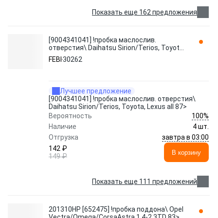
Показать еще 162 предложения
[9004341041] !пробка маслослив.
отверстия\ Daihatsu Sirion/Terios, Toyota,
Lexus all 87> 30262 FEBI
FEBI
30262
Лучшее предложение
[9004341041] !пробка маслослив. отверстия\
Daihatsu Sirion/Terios, Toyota, Lexus all 87>
100%
Вероятность
Наличие
4 шт.
завтра в 03:00
Отгрузка
142 ₽
В корзину
149 ₽
Показать еще 111 предложений
201310HP [652475] !пробка поддона\ Opel
Vectra/Omega/CorsaAstra 1.4-2.3TD 83>