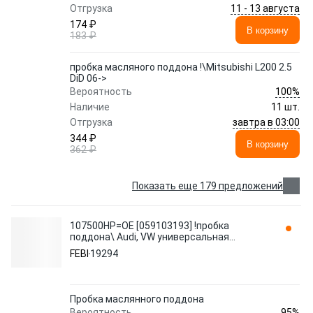
11 - 13 августа
Отгрузка
174 ₽
В корзину
183 ₽
пробка масляного поддона !\Mitsubishi L200 2.5
DiD 06->
100%
Вероятность
Наличие
11 шт.
завтра в 03:00
Отгрузка
344 ₽
В корзину
362 ₽
Показать еще 179 предложений
107500HP=OE [059103193] !пробка
поддона\ Audi, VW универсальная
M26x1,5mm 19294 FEBI
FEBI
19294
Пробка маслянного поддона
95%
Вероятность