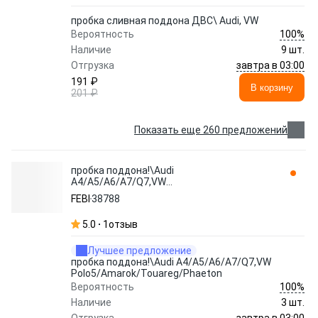
пробка сливная поддона ДВС\ Audi, VW
100%
Вероятность
Наличие
9 шт.
завтра в 03:00
Отгрузка
191 ₽
В корзину
201 ₽
Показать еще 260 предложений
пробка поддона!\Audi
A4/A5/A6/A7/Q7,VW
Polo5/Amarok/Touareg/Phaeton 38788
FEBI
38788
FEBI
5.0
1
отзыв
Лучшее предложение
пробка поддона!\Audi A4/A5/A6/A7/Q7,VW
Polo5/Amarok/Touareg/Phaeton
100%
Вероятность
Наличие
3 шт.
завтра в 03:00