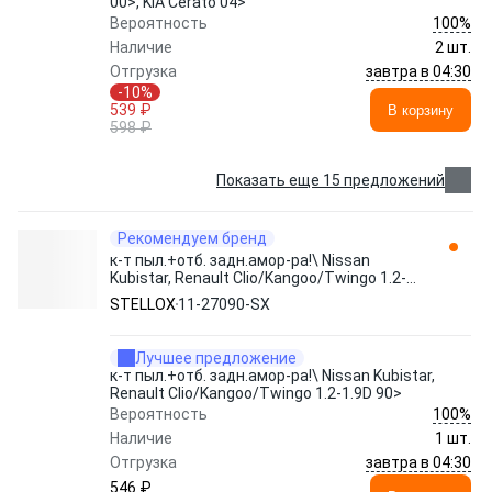
00>, KIA Cerato 04>
100%
Вероятность
Наличие
2 шт.
завтра в 04:30
Отгрузка
-10%
539 ₽
В корзину
598 ₽
Показать еще 15 предложений
Рекомендуем бренд
к-т пыл.+отб. задн.амор-ра!\ Nissan
Kubistar, Renault Clio/Kangoo/Twingo 1.2-
1.9D 90> 11-27090-SX STELLOX
STELLOX
11-27090-SX
Лучшее предложение
к-т пыл.+отб. задн.амор-ра!\ Nissan Kubistar,
Renault Clio/Kangoo/Twingo 1.2-1.9D 90>
100%
Вероятность
Наличие
1 шт.
завтра в 04:30
Отгрузка
546 ₽