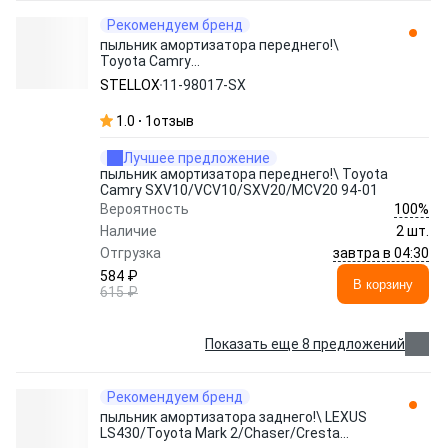
Рекомендуем бренд
пыльник амортизатора переднего!\
Toyota Camry
SXV10/VCV10/SXV20/MCV20 94-01 11-
STELLOX
11-98017-SX
98017-SX STELLOX
1.0
1
отзыв
Лучшее предложение
пыльник амортизатора переднего!\ Toyota
Camry SXV10/VCV10/SXV20/MCV20 94-01
100%
Вероятность
Наличие
2 шт.
завтра в 04:30
Отгрузка
584 ₽
В корзину
615 ₽
Показать еще 8 предложений
Рекомендуем бренд
пыльник амортизатора заднего!\ LEXUS
LS430/Toyota Mark 2/Chaser/Cresta