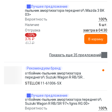
Лучшее предложение
пыльник амортизатора переднего!\ Mazda 3 BK
03>
100%
Вероятность
Наличие
6 шт.
завтра в 04:30
Отгрузка
-10%
376 ₽
В корзину
417 ₽
Показать еще 35 предложений
Рекомендуем бренд
отбойник-пыльник амортизатора
переднего!\ Suzuki Wagon R RB/SR
97>/Ignis RG 00> 11-61006-SX STELLOX
STELLOX
11-61006-SX
Лучшее предложение
отбойник-пыльник амортизатора переднего!\
Suzuki Wagon R RB/SR 97>/Ignis RG 00>
100%
Вероятность