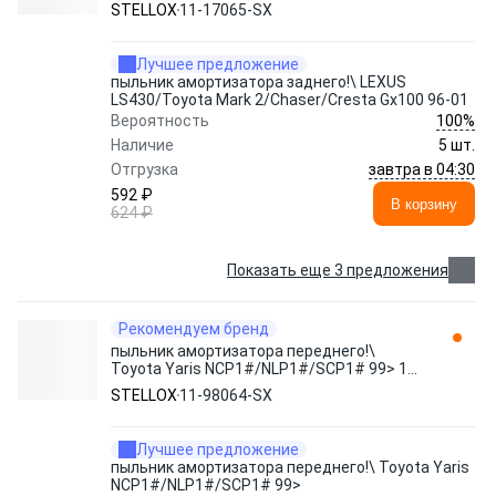
Gx100 96-01 11-17065-SX STELLOX
STELLOX
11-17065-SX
Лучшее предложение
пыльник амортизатора заднего!\ LEXUS
LS430/Toyota Mark 2/Chaser/Cresta Gx100 96-01
100%
Вероятность
Наличие
5 шт.
завтра в 04:30
Отгрузка
592 ₽
В корзину
624 ₽
Показать еще 3 предложения
Рекомендуем бренд
пыльник амортизатора переднего!\
Toyota Yaris NCP1#/NLP1#/SCP1# 99> 11-
98064-SX STELLOX
STELLOX
11-98064-SX
Лучшее предложение
пыльник амортизатора переднего!\ Toyota Yaris
NCP1#/NLP1#/SCP1# 99>