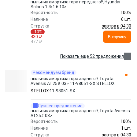
пыльник амортизатора переднего!\ Hyundai
Solaris 1.4/1.6 10>
100%
Вероятность
Наличие
6 шт.
завтра в 04:30
Отгрузка
-10%
430 ₽
В корзину
477 ₽
Показать еще 52 предложения
Рекомендуем бренд
пыльник амортизатора заднего!\ Toyota
Avensis AT25# 03> 11-98051-SX STELLOX
STELLOX
11-98051-SX
Лучшее предложение
пыльник амортизатора заднего!\ Toyota Avensis
AT25# 03>
100%
Вероятность
Наличие
1 шт.
завтра в 04:30
Отгрузка