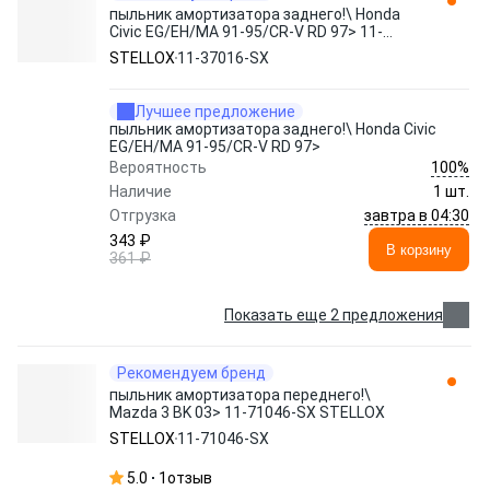
пыльник амортизатора заднего!\ Honda
Civic EG/EH/MA 91-95/CR-V RD 97> 11-
37016-SX STELLOX
STELLOX
11-37016-SX
Лучшее предложение
пыльник амортизатора заднего!\ Honda Civic
EG/EH/MA 91-95/CR-V RD 97>
100%
Вероятность
Наличие
1 шт.
завтра в 04:30
Отгрузка
343 ₽
В корзину
361 ₽
Показать еще 2 предложения
Рекомендуем бренд
пыльник амортизатора переднего!\
Mazda 3 BK 03> 11-71046-SX STELLOX
STELLOX
11-71046-SX
5.0
1
отзыв