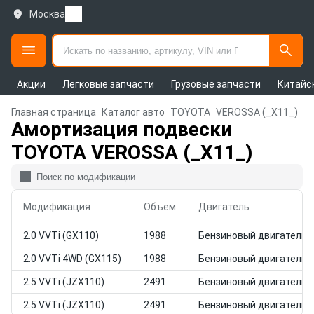
Москва
Акции
Легковые запчасти
Грузовые запчасти
Китайс
Главная страница
Каталог авто
TOYOTA
VEROSSA (_X11_)
Амортизация подвески
TOYOTA VEROSSA (_X11_)
Модификация
Объем
Двигатель
2.0 VVTi (GX110)
1988
Бензиновый двигатель
2.0 VVTi 4WD (GX115)
1988
Бензиновый двигатель
2.5 VVTi (JZX110)
2491
Бензиновый двигатель
2.5 VVTi (JZX110)
2491
Бензиновый двигатель