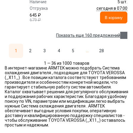
Наличие
5 шт.
сегодня в 07:00
Отгрузка
645 ₽
В корзину
679 ₽
Показать еще 160 предложений
1
2
3
4
5
...
28
1 — 36 из 1000 товаров
В интернет-магазине ARMTEK можно подобрать Система
охлаждения двигателя , подходящие для TOYOTA VEROSSA
(_X11_) . Все позиции каталога соответствуют требованиям
производителя и особенностям конкретной модели, что
гарантирует стабильную работу систем автомобиля.
Каталог охватывает решения для регулярного обслуживания
и поддержания рабочих характеристик. Благодаря удобному
поиску по VIN, параметрам или модификации легко выбрать
нужные Система охлаждения двигателя . ARMTEK
обеспечивает выгодные условия покупки, оперативную
доставку и квалифицированную поддержку специалистов -
чтобы обслуживание TOYOTA VEROSSA (_X11_) оставалось
простым и надежным.