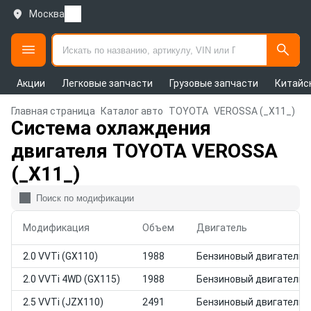
Москва
Акции
Легковые запчасти
Грузовые запчасти
Китайс
Главная страница
Каталог авто
TOYOTA
VEROSSA (_X11_)
Система охлаждения
двигателя TOYOTA VEROSSA
(_X11_)
Модификация
Объем
Двигатель
2.0 VVTi (GX110)
1988
Бензиновый двигатель
2.0 VVTi 4WD (GX115)
1988
Бензиновый двигатель
2.5 VVTi (JZX110)
2491
Бензиновый двигатель