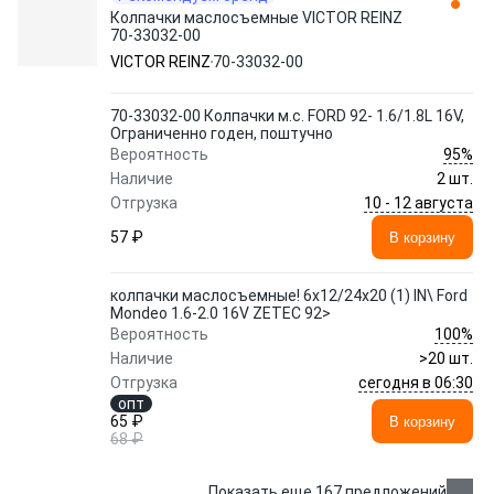
Колпачки маслосъемные VICTOR REINZ
70-33032-00
VICTOR REINZ
70-33032-00
70-33032-00 Колпачки м.с. FORD 92- 1.6/1.8L 16V,
Ограниченно годен, поштучно
95%
Вероятность
Наличие
2 шт.
10 - 12 августа
Отгрузка
57 ₽
В корзину
колпачки маслосъемные! 6x12/24x20 (1) IN\ Ford
Mondeo 1.6-2.0 16V ZETEC 92>
100%
Вероятность
Наличие
>20 шт.
сегодня в 06:30
Отгрузка
опт
65 ₽
В корзину
68 ₽
Показать еще 167 предложений