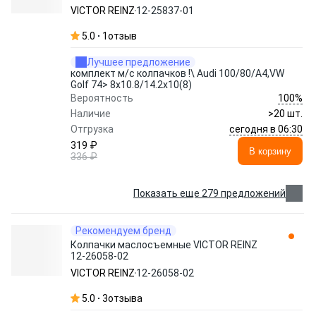
VICTOR REINZ
12-25837-01
5.0
1
отзыв
Лучшее предложение
комплект м/с колпачков !\ Audi 100/80/A4,VW
Golf 74> 8x10.8/14.2x10(8)
100%
Вероятность
Наличие
>20 шт.
сегодня в 06:30
Отгрузка
319 ₽
В корзину
336 ₽
Показать еще 279 предложений
Рекомендуем бренд
Колпачки маслосъемные VICTOR REINZ
12-26058-02
VICTOR REINZ
12-26058-02
5.0
3
отзыва