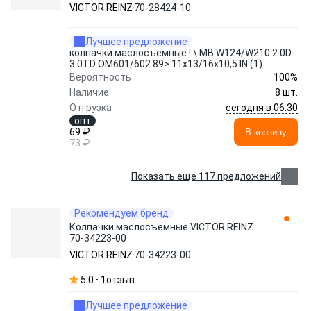
VICTOR REINZ
70-28424-10
Лучшее предложение
колпачки маслосъемные ! \ MB W124/W210 2.0D-
3.0TD OM601/602 89> 11x13/16x10,5 IN (1)
100%
Вероятность
Наличие
8 шт.
сегодня в 06:30
Отгрузка
опт
69 ₽
В корзину
73 ₽
Показать еще 117 предложений
Рекомендуем бренд
Колпачки маслосъемные VICTOR REINZ
70-34223-00
VICTOR REINZ
70-34223-00
5.0
1
отзыв
Лучшее предложение