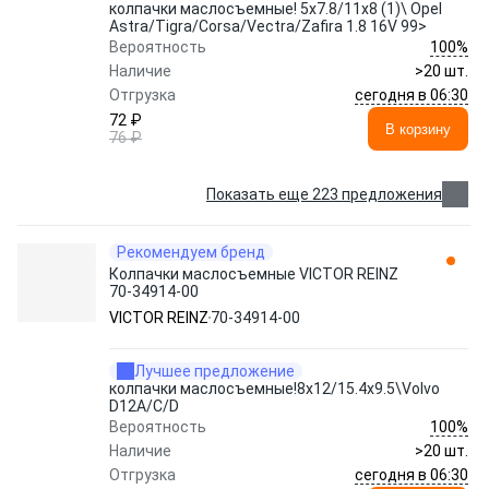
колпачки маслосъемные! 5x7.8/11x8 (1)\ Opel
Astra/Tigra/Corsa/Vectra/Zafira 1.8 16V 99>
100%
Вероятность
Наличие
>20 шт.
сегодня в 06:30
Отгрузка
72 ₽
В корзину
76 ₽
Показать еще 223 предложения
Рекомендуем бренд
Колпачки маслосъемные VICTOR REINZ
70-34914-00
VICTOR REINZ
70-34914-00
Лучшее предложение
колпачки маслосъемные!8x12/15.4x9.5\Volvo
D12A/C/D
100%
Вероятность
Наличие
>20 шт.
сегодня в 06:30
Отгрузка