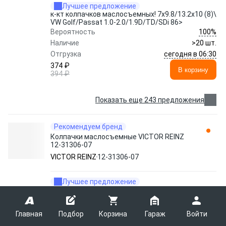
Лучшее предложение
к-кт колпачков маслосъемных! 7x9.8/13.2x10 (8)\
VW Golf/Passat 1.0-2.0/1.9D/TD/SDi 86>
100%
Вероятность
Наличие
>20 шт.
сегодня в 06:30
Отгрузка
374 ₽
В корзину
394 ₽
Показать еще 243 предложения
Рекомендуем бренд
Колпачки маслосъемные VICTOR REINZ
12-31306-07
VICTOR REINZ
12-31306-07
Лучшее предложение
к-кт колпачков маслосъемных! 5x8.5x9.5 (8)\
Citroen Xsara/Xantia/C5 2.0HDi 98>
100%
Вероятность
Главная
Подбор
Корзина
Гараж
Войти
Наличие
1 шт.