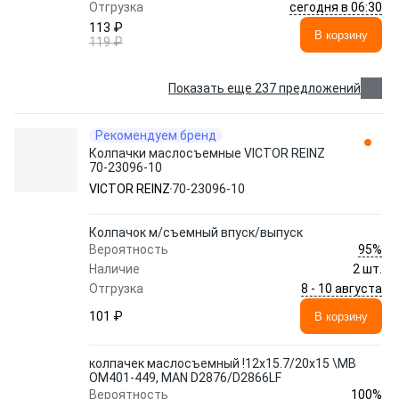
сегодня в 06:30
Отгрузка
113 ₽
В корзину
119 ₽
Показать еще 237 предложений
Рекомендуем бренд
Колпачки маслосъемные VICTOR REINZ
70-23096-10
VICTOR REINZ
70-23096-10
Колпачок м/съемный впуск/выпуск
95%
Вероятность
Наличие
2 шт.
8 - 10 августа
Отгрузка
101 ₽
В корзину
колпачек маслосъемный !12x15.7/20x15 \MB
OM401-449, MAN D2876/D2866LF
100%
Вероятность