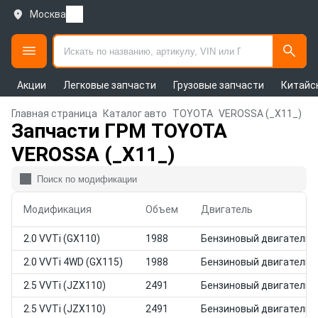
Москва
Акции
Легковые запчасти
Грузовые запчасти
Китайс
Главная страница
Каталог авто
TOYOTA
VEROSSA (_X11_)
Запчасти ГРМ TOYOTA
VEROSSA (_X11_)
Модификация
Объем
Двигатель
2.0 VVTi (GX110)
1988
Бензиновый двигатель
2.0 VVTi 4WD (GX115)
1988
Бензиновый двигатель
2.5 VVTi (JZX110)
2491
Бензиновый двигатель
2.5 VVTi (JZX110)
2491
Бензиновый двигатель