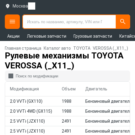
Москва
Акции
Легковые запчасти
Грузовые запчасти
Китайс
Главная страница
Каталог авто
TOYOTA
VEROSSA (_X11_)
Рулевые механизмы TOYOTA
VEROSSA (_X11_)
Модификация
Объем
Двигатель
2.0 VVTi (GX110)
1988
Бензиновый двигатель
2.0 VVTi 4WD (GX115)
1988
Бензиновый двигатель
2.5 VVTi (JZX110)
2491
Бензиновый двигатель
2.5 VVTi (JZX110)
2491
Бензиновый двигатель