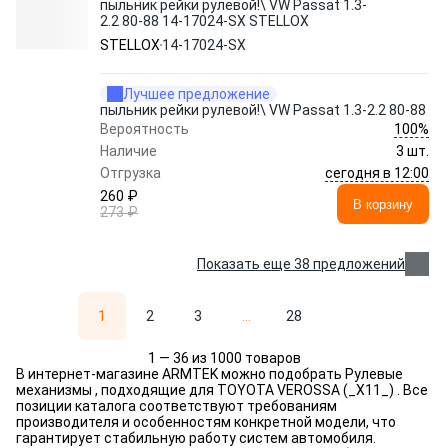
пыльник рейки рулевой!\ VW Passat 1.3-
2.2 80-88 14-17024-SX STELLOX
STELLOX
14-17024-SX
Лучшее предложение
пыльник рейки рулевой!\ VW Passat 1.3-2.2 80-88
100%
Вероятность
Наличие
3 шт.
сегодня в 12:00
Отгрузка
260 ₽
В корзину
273 ₽
Показать еще 38 предложений
1
2
3
...
28
1 — 36 из 1000 товаров
В интернет-магазине ARMTEK можно подобрать Рулевые
механизмы , подходящие для TOYOTA VEROSSA (_X11_) . Все
позиции каталога соответствуют требованиям
производителя и особенностям конкретной модели, что
гарантирует стабильную работу систем автомобиля.